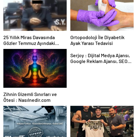
25 Yıllık Miras Davasında
Ortopodoloji İle Diyabetik
Gözler Temmuz Ayındaki
Ayak Yarası Tedavisi
Karar Duruşmasına Çevrildi
Serjoy : Dijital Medya Ajansı,
Google Reklam Ajansı, SEO
Ajansı ve Web Tasarım Ajansı
Zihnin Gizemli Sınırları ve
Ötesi : Nasılnedir.com