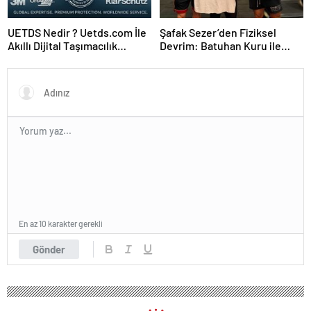
UETDS Nedir ? Uetds.com İle
Şafak Sezer’den Fiziksel
Akıllı Dijital Taşımacılık
Devrim: Batuhan Kuru ile
Yazılımı
Sınırları Zorluyor!
En az 10 karakter gerekli
Gönder