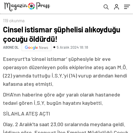
119 okunma
Cinsel istismar şüphelisi alıkoyduğu
çocuğu öldürdü!
5 Aralık 2024 18:18
ABONE OL
News
Esenyurt’ta ‘cinsel istismar’ şüphesiyle bir eve
operasyon düzenleyen polis ekiplerine ateş açan M.Ö.
(22) yanında tuttuğu İ.S.Y.’yi (14) vurup ardından kendi
kafasına ateş etmişti.
DHA’nın haberine göre ağır yaralı olarak hastanede
tedavi gören İ.S.Y. bugün hayatını kaybetti.
SİLAHLA ATEŞ AÇTI
Olay, 2 Aralık’ta saat 23.00 sıralarında meydana geldi.
İddiaya göre, Esenyurt İlçe Emniyet Müdürlüğü Çocuk