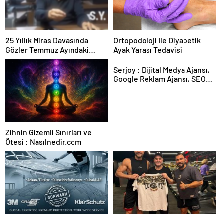
25 Yıllık Miras Davasında
Ortopodoloji İle Diyabetik
Gözler Temmuz Ayındaki
Ayak Yarası Tedavisi
Karar Duruşmasına Çevrildi
Serjoy : Dijital Medya Ajansı,
Google Reklam Ajansı, SEO
Ajansı ve Web Tasarım Ajansı
Zihnin Gizemli Sınırları ve
Ötesi : Nasılnedir.com