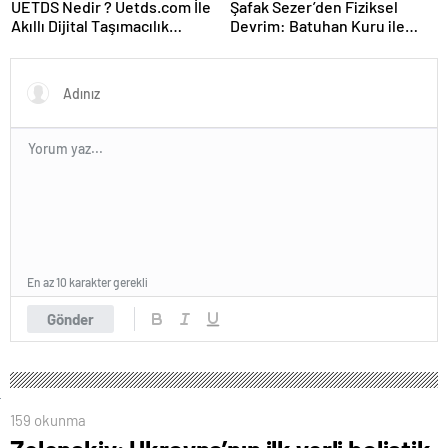
UETDS Nedir ? Uetds.com İle
Şafak Sezer’den Fiziksel
Akıllı Dijital Taşımacılık
Devrim: Batuhan Kuru ile
Yazılımı
Sınırları Zorluyor!
En az 10 karakter gerekli
Gönder
159 okunma