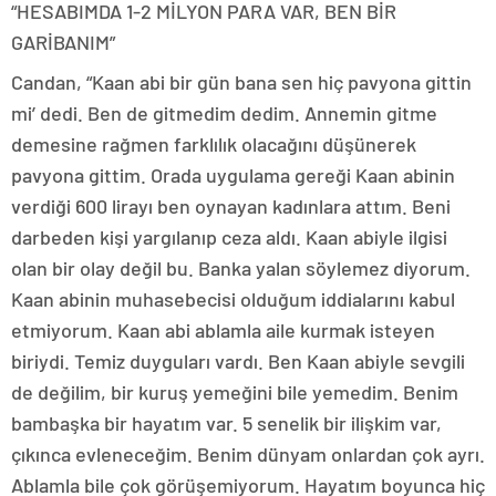
“HESABIMDA 1-2 MİLYON PARA VAR, BEN BİR
GARİBANIM”
Candan, “Kaan abi bir gün bana sen hiç pavyona gittin
mi’ dedi. Ben de gitmedim dedim. Annemin gitme
demesine rağmen farklılık olacağını düşünerek
pavyona gittim. Orada uygulama gereği Kaan abinin
verdiği 600 lirayı ben oynayan kadınlara attım. Beni
darbeden kişi yargılanıp ceza aldı. Kaan abiyle ilgisi
olan bir olay değil bu. Banka yalan söylemez diyorum.
Kaan abinin muhasebecisi olduğum iddialarını kabul
etmiyorum. Kaan abi ablamla aile kurmak isteyen
biriydi. Temiz duyguları vardı. Ben Kaan abiyle sevgili
de değilim, bir kuruş yemeğini bile yemedim. Benim
bambaşka bir hayatım var. 5 senelik bir ilişkim var,
çıkınca evleneceğim. Benim dünyam onlardan çok ayrı.
Ablamla bile çok görüşemiyorum. Hayatım boyunca hiç