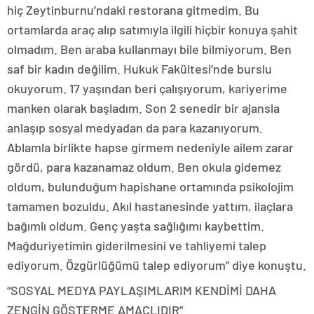
hiç Zeytinburnu’ndaki restorana gitmedim. Bu
ortamlarda araç alıp satımıyla ilgili hiçbir konuya şahit
olmadım. Ben araba kullanmayı bile bilmiyorum. Ben
saf bir kadın değilim. Hukuk Fakültesi’nde burslu
okuyorum. 17 yaşından beri çalışıyorum, kariyerime
manken olarak başladım. Son 2 senedir bir ajansla
anlaşıp sosyal medyadan da para kazanıyorum.
Ablamla birlikte hapse girmem nedeniyle ailem zarar
gördü, para kazanamaz oldum. Ben okula gidemez
oldum, bulunduğum hapishane ortamında psikolojim
tamamen bozuldu. Akıl hastanesinde yattım, ilaçlara
bağımlı oldum. Genç yaşta sağlığımı kaybettim.
Mağduriyetimin giderilmesini ve tahliyemi talep
ediyorum. Özgürlüğümü talep ediyorum” diye konuştu.
“SOSYAL MEDYA PAYLAŞIMLARIM KENDİMİ DAHA
ZENGİN GÖSTERME AMAÇLIDIR”