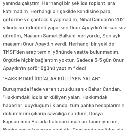
yanında çalıştım. Herhangi bir şekilde toplantılara
katılmadım. Herhangi bir şekilde kendisine para
götürme ve çantacılık yapmadım. Nihal Candan’ın 2021
yılında şoförlüğünü yaparken Onur Apaydın’ı birkaç kez
gördüm. Maaşımı Samet Balkanlı veriyordu. Son ayki
maaşımı Onur Apaydın verdi. Herhangi bir şekilde
TMSF’den araç temini yönünde vaatte bulunmadım.
Örgütle hiçbir bağlantım yoktur. Sadece 3-5 gün Onur
Apaydın’ın şoförlüğünü yaptım.” dedi.
“HAKKIMDAKİ İDDİALAR KÜLLİYEN YALAN”
Duruşmada ifade veren tutuklu sanık Bahar Candan,
“Hakkımdaki iddialar külliyen yalan. Hakkımdaki
haberleri duyduğum ilk anda, tüm banka hesaplarımın
dökümlerini çıkarıp savcılığa sundum. Dosya
kapsamında Burada bulunan insanları tanımıyorum.
Benim sosyal çevrem geniştir. Çevremde mağdur hiç