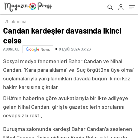
125 okunma
Candan kardeşler davasında ikinci
celse
8 Eylül 2024 03:26
ABONE OL
News
Sosyal medya fenomenleri Bahar Candan ve Nihal
Candan, ‘Kara para aklama’ ve ‘Suç örgütüne üye olma’
suçlamalarıyla yargılandıkları davada bugün ikinci kez
hakim karşısına çıktılar.
DHA’nın haberine göre avukatlarıyla birlikte adliyeye
gelen Nihal Candan, girişte gazetecilerin sorularını
cevapsız bıraktı.
Duruşma salonunda kardeşi Bahar Candan’a seslenen
Nihal Candan, ‘İyiye gidiyor; Engin Polat çıktı sen de