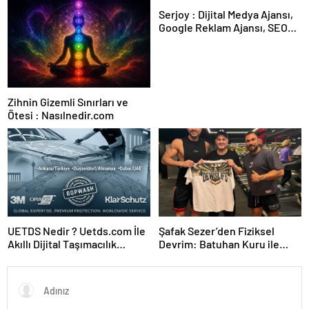
Serjoy : Dijital Medya Ajansı,
Google Reklam Ajansı, SEO
Ajansı ve Web Tasarım Ajansı
Zihnin Gizemli Sınırları ve
Ötesi : Nasılnedir.com
UETDS Nedir ? Uetds.com İle
Şafak Sezer’den Fiziksel
Akıllı Dijital Taşımacılık
Devrim: Batuhan Kuru ile
Yazılımı
Sınırları Zorluyor!