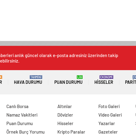
berleri anlık güncel olarak e-posta adresiniz üzerinden takip
ebilirsiniz.
K
TAHMİNİ
LİG
EKONOMİ
E
R
HAVA DURUMU
PUAN DURUMU
HISSELER
PARI
Canlı Borsa
Altınlar
Foto Galeri
Namaz Vakitleri
Dövizler
Video Galeri
Puan Durumu
Hisseler
Yazarlar
Örnek Burç Yorumu
Kripto Paralar
Gazeteler