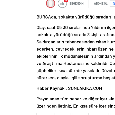
0
BEĞENDİM
ABONE OL
BURSA’da, sokakta yürüdüğü sırada silah
Olay, saat 05.30 sıralarında Yıldırım ilç
sokakta yürüdüğü sırada 3 kişi tarafında
Saldırganların tabancasından çıkan kurşu
ederken, çevredekilerin ihbarı üzenine ol
ekiplerinin ilk müdahalesinin ardından 
ve Araştırma Hastanesi’ne kaldırıldı. Ç
şüphelileri kısa sürede yakaladı. Gözalt
sürerken, olayla ilgili soruşturma başlatı
Haber Kaynak : SONDAKIKA.COM
“Yayınlanan tüm haber ve diğer içerikler i
üzerinden iletiniz. En kısa süre içerisin