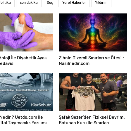
olitika
son dakika
Suç
Yerel Haberler
Yıldırım
oloji İle Diyabetik Ayak
Zihnin Gizemli Sınırları ve Ötesi :
Tedavisi
Nasılnedir.com
edir ? Uetds.com İle
Şafak Sezer’den Fiziksel Devrim:
ijital Taşımacılık Yazılımı
Batuhan Kuru ile Sınırları
Zorluyor!