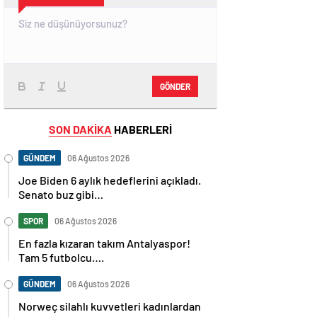
GÖNDER
SON DAKİKA
HABERLERİ
GÜNDEM
06 Ağustos 2026
Joe Biden 6 aylık hedeflerini açıkladı.
Senato buz gibi…
SPOR
06 Ağustos 2026
En fazla kızaran takım Antalyaspor!
Tam 5 futbolcu….
GÜNDEM
06 Ağustos 2026
Norweç silahlı kuvvetleri kadınlardan