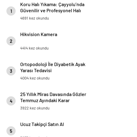
Koru Halı Yıkama: Çayyolu’nda
Güvenilir ve Profesyonel Halı
1
Temizliği
4691 kez okundu
Hikvision Kamera
2
4414 kez okundu
Ortopodoloji İle Diyabetik Ayak
Yarası Tedavisi
3
4004 kez okundu
25 Yıllık Miras Davasında Gözler
Temmuz Ayındaki Karar
4
Duruşmasına Çevrildi
3922 kez okundu
Ucuz Takipçi Satın Al
5