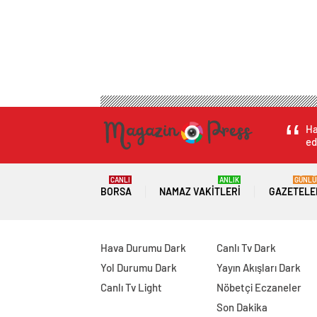
Ha
ed
CANLI
ANLIK
GÜNLÜ
BORSA
NAMAZ VAKITLERI
GAZETELE
Hava Durumu Dark
Canlı Tv Dark
Yol Durumu Dark
Yayın Akışları Dark
Canlı Tv Light
Nöbetçi Eczaneler
Son Dakika