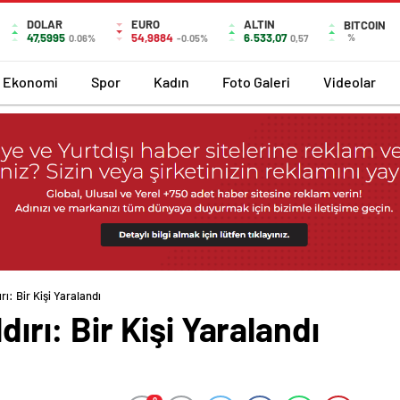
DOLAR
EURO
ALTIN
BITCOIN
47,5995
54,9884
6.533,07
%
0.06%
-0.05%
0,57
Ekonomi
Spor
Kadın
Foto Galeri
Videolar
rı: Bir Kişi Yaralandı
dırı: Bir Kişi Yaralandı