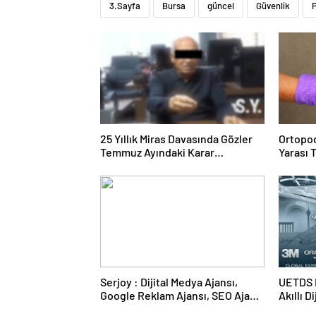
3.Sayfa
Bursa
güncel
Güvenlik
P
25 Yıllık Miras Davasında Gözler
Ortopod
Temmuz Ayındaki Karar
Yarası 
Duruşmasına Çevrildi
Serjoy : Dijital Medya Ajansı,
UETDS N
Google Reklam Ajansı, SEO Ajansı
Akıllı D
ve Web Tasarım Ajansı