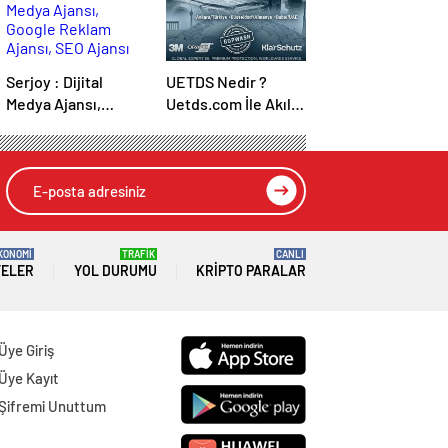
Serjoy : Dijital
UETDS Nedir ?
Medya Ajansı,
Uetds.com İle Akıllı
Google Reklam
Dijital Taşımacılık
Ajansı, SEO Ajansı
Yazılımı
ve Web Tasarım
Ajansı
KONOMİ
TRAFİK
CANLI
TELER
YOL DURUMU
KRIPTO PARALAR
Üye Giriş
Üye Kayıt
Şifremi Unuttum