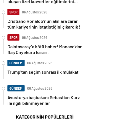
oluşan özel kuvvetler eğitimlerini
başlattı.
SPOR
06 Ağustos 2026
Cristiano Ronaldo’nun akıllara zarar
tüm kariyerinin istatistiğini çıkardık !
SPOR
06 Ağustos 2026
Galatasaray’a kötü haber! Monaco’dan
flaş Onyekuru kararı.
GÜNDEM
06 Ağustos 2026
Trump’tan seçim sonrası ilk mülakat
GÜNDEM
06 Ağustos 2026
Avusturya başbakanı Sebastian Kurz
ile ilgili bilinmeyenler
KATEGORİNİN POPÜLERLERİ