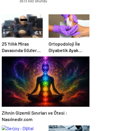
3673 kez okundu
25 Yıllık Miras
Ortopodoloji İle
Davasında Gözler
Diyabetik Ayak
Temmuz Ayındaki
Yarası Tedavisi
Karar Duruşmasına
Çevrildi
Zihnin Gizemli Sınırları ve Ötesi :
Nasılnedir.com