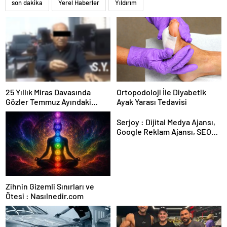
son dakika
Yerel Haberler
Yıldırım
25 Yıllık Miras Davasında
Ortopodoloji İle Diyabetik
Gözler Temmuz Ayındaki
Ayak Yarası Tedavisi
Karar Duruşmasına Çevrildi
Serjoy : Dijital Medya Ajansı,
Google Reklam Ajansı, SEO
Ajansı ve Web Tasarım Ajansı
Zihnin Gizemli Sınırları ve
Ötesi : Nasılnedir.com