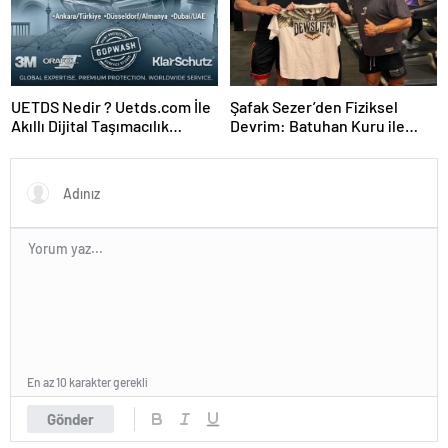
UETDS Nedir ? Uetds.com İle
Şafak Sezer’den Fiziksel
Akıllı Dijital Taşımacılık
Devrim: Batuhan Kuru ile
Yazılımı
Sınırları Zorluyor!
En az 10 karakter gerekli
Gönder