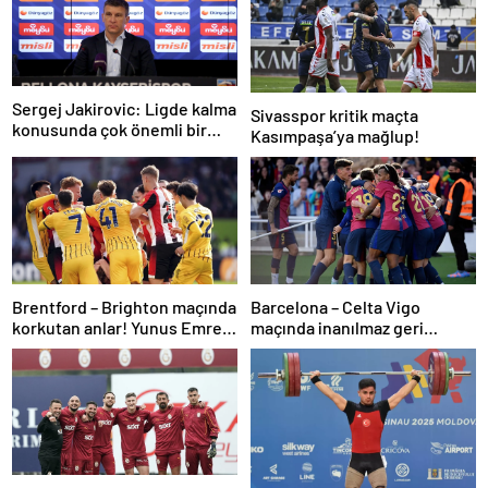
Sergej Jakirovic: Ligde kalma
Sivasspor kritik maçta
konusunda çok önemli bir
Kasımpaşa’ya mağlup!
adım attık
Brentford – Brighton maçında
Barcelona – Celta Vigo
korkutan anlar! Yunus Emre
maçında inanılmaz geri
Konak oyuna devam
dönüş! Raphinha maça
edemedi…
damga vurdu