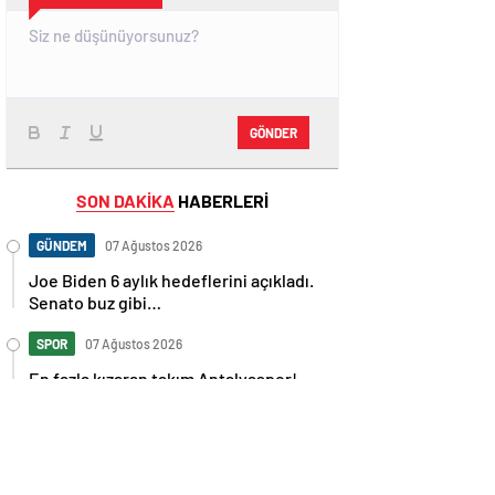
GÖNDER
SON DAKİKA
HABERLERİ
GÜNDEM
07 Ağustos 2026
Joe Biden 6 aylık hedeflerini açıkladı.
Senato buz gibi…
SPOR
07 Ağustos 2026
En fazla kızaran takım Antalyaspor!
Tam 5 futbolcu….
GÜNDEM
07 Ağustos 2026
Norweç silahlı kuvvetleri kadınlardan