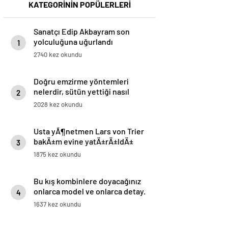
KATEGORİNİN POPÜLERLERİ
Sanatçı Edip Akbayram son
yolculuğuna uğurlandı
1
2740 kez okundu
Doğru emzirme yöntemleri
nelerdir, sütün yettiği nasıl
2
anlaşılır?
2028 kez okundu
Usta yÃ¶netmen Lars von Trier
bakÄ±m evine yatÄ±rÄ±ldÄ±
3
1875 kez okundu
Bu kış kombinlere doyacağınız
onlarca model ve onlarca detay.
4
1637 kez okundu