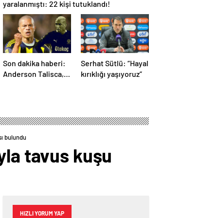
yaralanmıştı: 22 kişi tutuklandı!
Son dakika haberi:
Serhat Sütlü: “Hayal
Anderson Talisca,
kırıklığı yaşıyoruz”
Alex de Souza’dan
sonra ilki yaşadı!
Sivasspor’a attığı
gol sonrası…
sı bulundu
yla tavus kuşu
HIZLI YORUM YAP