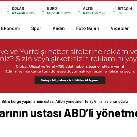
DOLAR
EURO
ALTIN
BITCOIN
47,7436
55,2510
6.660,55
%
0.18%
0.32%
2,59
Ekonomi
Spor
Kadın
Foto Galeri
Videolar
Bilim kurgu yapımlarının ustası ABD’li yönetmen Terry Gilliam’a onur ödülü
arının ustası ABD’li yönetme