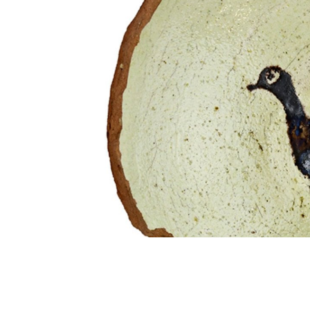
0
BEĞENDİM
ABONE OL