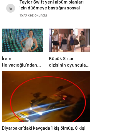
Taylor Swift yeni albüm planları
için düğmeye bastığını sosyal
5
medyadan duyurdu!
1578 kez okundu
İrem
Küçük Sırlar
Helvacıoğlu’ndan
dizisinin oyuncuları
müjdeli haber geldi!
15 yıl sonra bir arada
3 aylık hamile
Diyarbakır’daki kavgada 1 kiş ölmüş, 8 kişi