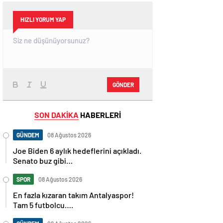
HIZLI YORUM YAP
GÖNDER
SON DAKİKA
HABERLERİ
GÜNDEM
08 Ağustos 2026
Joe Biden 6 aylık hedeflerini açıkladı.
Senato buz gibi…
SPOR
08 Ağustos 2026
En fazla kızaran takım Antalyaspor!
Tam 5 futbolcu….