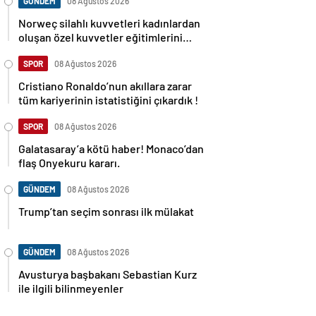
GÜNDEM
08 Ağustos 2026
Norweç silahlı kuvvetleri kadınlardan
oluşan özel kuvvetler eğitimlerini
başlattı.
SPOR
08 Ağustos 2026
Cristiano Ronaldo’nun akıllara zarar
tüm kariyerinin istatistiğini çıkardık !
SPOR
08 Ağustos 2026
Galatasaray’a kötü haber! Monaco’dan
flaş Onyekuru kararı.
GÜNDEM
08 Ağustos 2026
Trump’tan seçim sonrası ilk mülakat
GÜNDEM
08 Ağustos 2026
Avusturya başbakanı Sebastian Kurz
ile ilgili bilinmeyenler