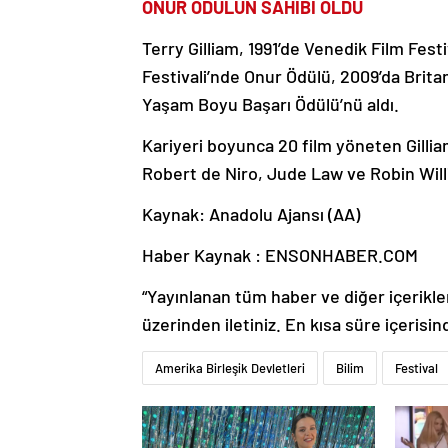
ONUR ÖDÜLÜN SAHİBİ OLDU
Terry Gilliam, 1991’de Venedik Film Fes
Festivali’nde Onur Ödülü, 2009’da Brit
Yaşam Boyu Başarı Ödülü’nü aldı.
Kariyeri boyunca 20 film yöneten Gillia
Robert de Niro, Jude Law ve Robin Willi
Kaynak: Anadolu Ajansı (AA)
Haber Kaynak : ENSONHABER.COM
“Yayınlanan tüm haber ve diğer içerikler i
üzerinden iletiniz. En kısa süre içerisin
Amerika Birleşik Devletleri
Bilim
Festival