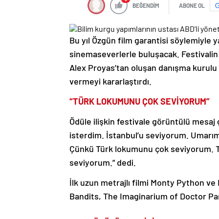
BEĞENDİM
ABONE OL
Bu yıl Özgün film garantisi söylemiyle ya
sinemaseverlerle buluşacak. Festivali
Alex Proyas’tan oluşan danışma kurulu v
vermeyi kararlaştırdı.
“TÜRK LOKUMUNU ÇOK SEVİYORUM”
Ödüle ilişkin festivale görüntülü mesaj
isterdim. İstanbul’u seviyorum. Umarım b
Çünkü Türk lokumunu çok seviyorum. T
seviyorum.” dedi.
İlk uzun metrajlı filmi Monty Python ve 
Bandits, The Imaginarium of Doctor Parn