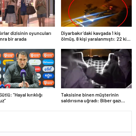
ırlar dizisinin oyuncuları
Diyarbakır’daki kavgada 1 kiş
onra bir arada
ölmüş, 8 kişi yaralanmıştı: 22 kişi
tutuklandı!
ütlü: “Hayal kırıklığı
Taksisine binen müşterinin
uz”
saldırısına uğradı: Biber gazı
sayesinde ölümden döndü!