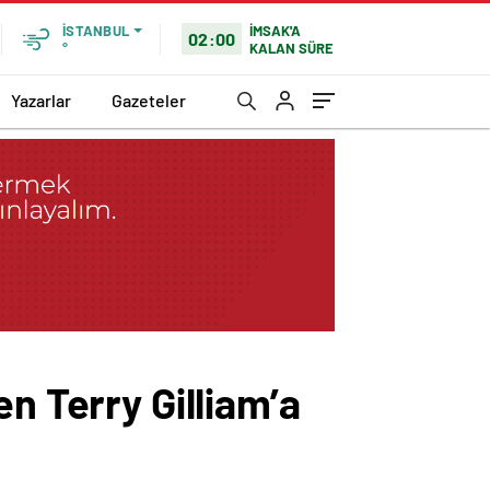
İMSAK'A
İSTANBUL
02:00
KALAN SÜRE
°
Yazarlar
Gazeteler
n Terry Gilliam’a