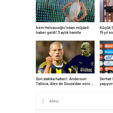
İrem Helvacıoğlu’ndan müjdeli
Küçük S
haber geldi! 3 aylık hamile
15 yıl s
Son dakika haberi: Anderson
Serhat S
Talisca, Alex de Souza’dan sonra
yaşıyor
ilki yaşadı! Sivasspor’a attığı gol
sonrası…