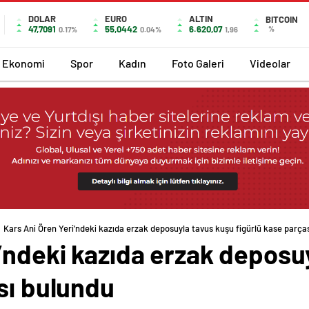
DOLAR
EURO
ALTIN
BITCOIN
47,7091
55,0442
6.620,07
%
0.17%
0.04%
1,96
Ekonomi
Spor
Kadın
Foto Galeri
Videolar
Kars Ani Ören Yeri’ndeki kazıda erzak deposuyla tavus kuşu figürlü kase parça
’ndeki kazıda erzak deposu
sı bulundu