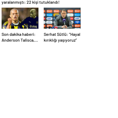
yaralanmıştı: 22 kişi tutuklandı!
Son dakika haberi:
Serhat Sütlü: “Hayal
Anderson Talisca,
kırıklığı yaşıyoruz”
Alex de Souza’dan
sonra ilki yaşadı!
Sivasspor’a attığı
gol sonrası…