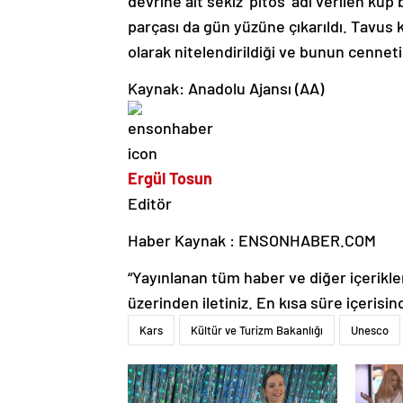
devrine ait sekiz ‘pitos’ adı verilen kü
parçası da gün yüzüne çıkarıldı. Tavus
olarak nitelendirildiği ve bunun cenneti
Kaynak: Anadolu Ajansı (AA)
Ergül Tosun
Editör
Haber Kaynak : ENSONHABER.COM
“Yayınlanan tüm haber ve diğer içerikler i
üzerinden iletiniz. En kısa süre içerisin
Kars
Kültür ve Turizm Bakanlığı
Unesco