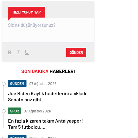
HIZLI YORUM YAP
GÖNDER
SON DAKİKA
HABERLERİ
GÜNDEM
07 Ağustos 2026
Joe Biden 6 aylık hedeflerini açıkladı.
Senato buz gibi…
SPOR
07 Ağustos 2026
En fazla kızaran takım Antalyaspor!
Tam 5 futbolcu….