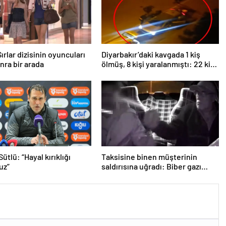
ırlar dizisinin oyuncuları
Diyarbakır’daki kavgada 1 kiş
onra bir arada
ölmüş, 8 kişi yaralanmıştı: 22 kişi
tutuklandı!
ütlü: “Hayal kırıklığı
Taksisine binen müşterinin
uz”
saldırısına uğradı: Biber gazı
sayesinde ölümden döndü!