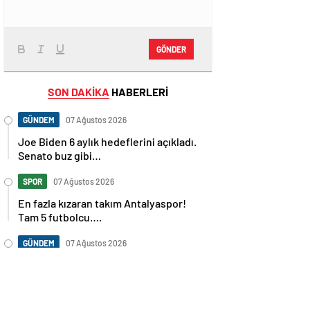
GÖNDER
SON DAKİKA
HABERLERİ
GÜNDEM
07 Ağustos 2026
Joe Biden 6 aylık hedeflerini açıkladı.
Senato buz gibi…
SPOR
07 Ağustos 2026
En fazla kızaran takım Antalyaspor!
Tam 5 futbolcu….
GÜNDEM
07 Ağustos 2026
Norweç silahlı kuvvetleri kadınlardan
oluşan özel kuvvetler eğitimlerini
başlattı.
SPOR
07 Ağustos 2026