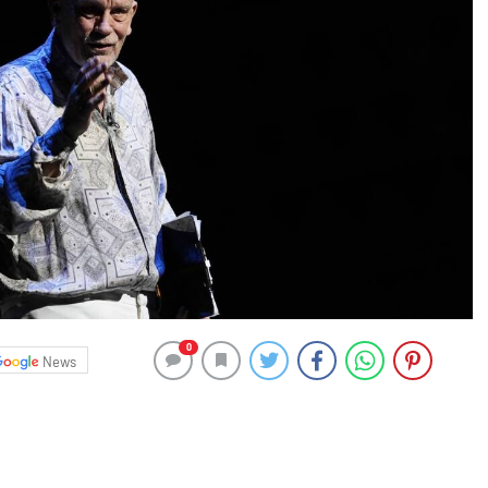
0
News
ımcı John Malkovich, The Infernal Comedy oyunuyla 16
riyle buluşacak.