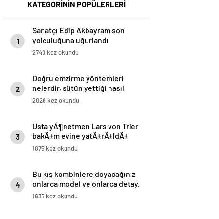
KATEGORİNİN POPÜLERLERİ
Sanatçı Edip Akbayram son
yolculuğuna uğurlandı
1
2740 kez okundu
Doğru emzirme yöntemleri
nelerdir, sütün yettiği nasıl
2
anlaşılır?
2028 kez okundu
Usta yÃ¶netmen Lars von Trier
bakÄ±m evine yatÄ±rÄ±ldÄ±
3
1875 kez okundu
Bu kış kombinlere doyacağınız
onlarca model ve onlarca detay.
4
1637 kez okundu