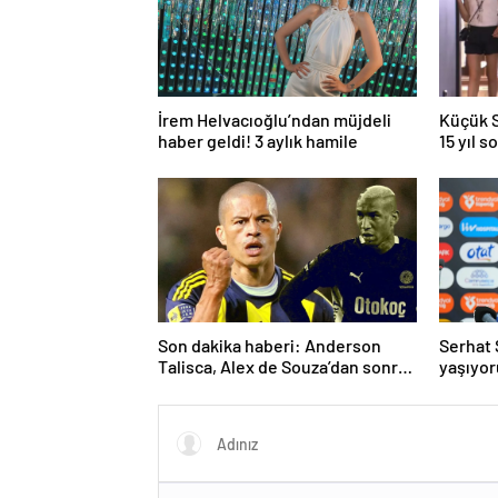
İrem Helvacıoğlu’ndan müjdeli
Küçük S
haber geldi! 3 aylık hamile
15 yıl s
Son dakika haberi: Anderson
Serhat S
Talisca, Alex de Souza’dan sonra
yaşıyor
ilki yaşadı! Sivasspor’a attığı gol
sonrası…