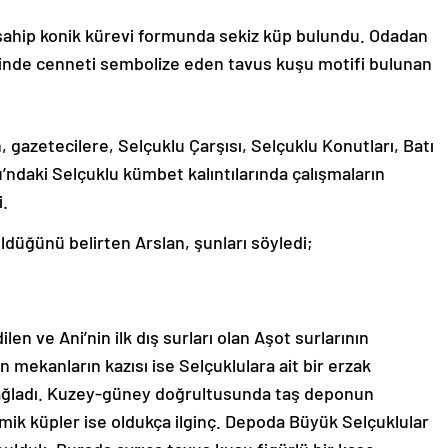
 sahip konik kürevi formunda sekiz küp bulundu. Odadan
isinde cenneti sembolize eden tavus kuşu motifi bulunan
gazetecilere, Selçuklu Çarşısı, Selçuklu Konutları, Batı
’ndaki Selçuklu kümbet kalıntılarında çalışmaların
.
tüldüğünü belirten Arslan, şunları söyledi;
en ve Ani’nin ilk dış surları olan Aşot surlarının
mekanların kazısı ise Selçuklulara ait bir erzak
ağladı. Kuzey-güney doğrultusunda taş deponun
mik küpler ise oldukça ilginç. Depoda Büyük Selçuklular