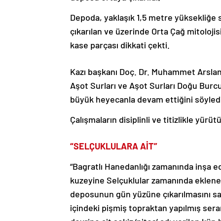
Depoda, yaklaşık 1,5 metre yüksekliğe
çıkarılan ve üzerinde Orta Çağ mitoloj
kase parçası dikkati çekti.
Kazı başkanı Doç. Dr. Muhammet Arslan, 
Aşot Surları ve Aşot Surları Doğu Burcu
büyük heyecanla devam ettiğini söyledi
Çalışmaların disiplinli ve titizlikle yürü
“SELÇUKLULARA AİT”
“Bagratlı Hanedanlığı zamanında inşa edil
kuzeyine Selçuklular zamanında eklenen 
deposunun gün yüzüne çıkarılmasını s
içindeki pişmiş topraktan yapılmış sera