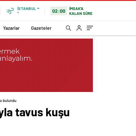
İMSAK'A
İSTANBUL
02:00
KALAN SÜRE
°
Yazarlar
Gazeteler
sı bulundu
yla tavus kuşu