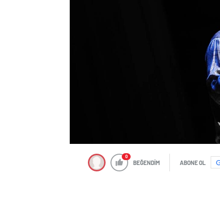
0
BEĞENDİM
ABONE OL
Dünyaca ünlü oyuncu, yönetmen ve yap
ve 17 Eylül 2024’te İstanbul’da sevenle