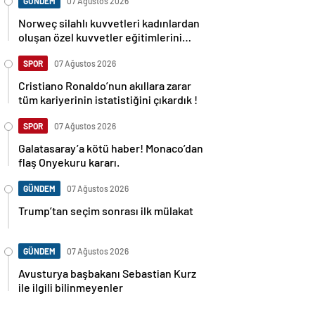
GÜNDEM
07 Ağustos 2026
Norweç silahlı kuvvetleri kadınlardan
oluşan özel kuvvetler eğitimlerini
başlattı.
SPOR
07 Ağustos 2026
Cristiano Ronaldo’nun akıllara zarar
tüm kariyerinin istatistiğini çıkardık !
SPOR
07 Ağustos 2026
Galatasaray’a kötü haber! Monaco’dan
flaş Onyekuru kararı.
GÜNDEM
07 Ağustos 2026
Trump’tan seçim sonrası ilk mülakat
GÜNDEM
07 Ağustos 2026
Avusturya başbakanı Sebastian Kurz
ile ilgili bilinmeyenler