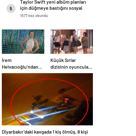
Taylor Swift yeni albüm planları
için düğmeye bastığını sosyal
5
medyadan duyurdu!
1577 kez okundu
İrem
Küçük Sırlar
Helvacıoğlu’ndan
dizisinin oyuncuları
müjdeli haber geldi!
15 yıl sonra bir arada
3 aylık hamile
Diyarbakır’daki kavgada 1 kiş ölmüş, 8 kişi