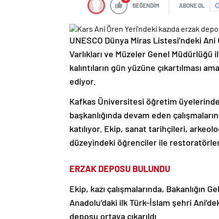
BEĞENDİM
ABONE OL
UNESCO Dünya Miras Listesi’ndeki Ani Ö
Varlıkları ve Müzeler Genel Müdürlüğü il
kalıntıların gün yüzüne çıkartılması am
ediyor.
Kafkas Üniversitesi öğretim üyelerind
başkanlığında devam eden çalışmaların 2
katılıyor. Ekip, sanat tarihçileri, arkeo
düzeyindeki öğrenciler ile restoratörl
ERZAK DEPOSU BULUNDU
Ekip, kazı çalışmalarında, Bakanlığın Ge
Anadolu’daki ilk Türk-İslam şehri Ani’d
deposu ortaya çıkarıldı.