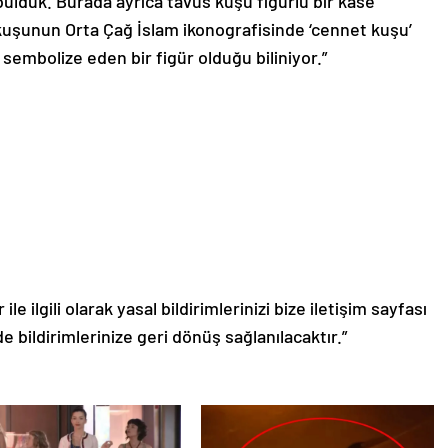
p bulduk. Burada ayrıca tavus kuşu figürlü bir kase
 kuşunun Orta Çağ İslam ikonografisinde ‘cennet kuşu’
 sembolize eden bir figür olduğu biliniyor.”
le ilgili olarak yasal bildirimlerinizi bize iletişim sayfası
de bildirimlerinize geri dönüş sağlanılacaktır.”