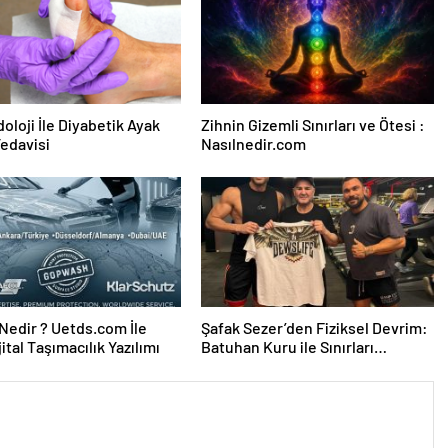
oloji İle Diyabetik Ayak
Zihnin Gizemli Sınırları ve Ötesi :
Tedavisi
Nasılnedir.com
edir ? Uetds.com İle
Şafak Sezer’den Fiziksel Devrim:
ijital Taşımacılık Yazılımı
Batuhan Kuru ile Sınırları
Zorluyor!