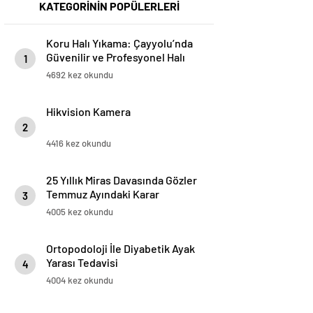
KATEGORİNİN POPÜLERLERİ
Koru Halı Yıkama: Çayyolu’nda
Güvenilir ve Profesyonel Halı
1
Temizliği
4692 kez okundu
Hikvision Kamera
2
4416 kez okundu
25 Yıllık Miras Davasında Gözler
Temmuz Ayındaki Karar
3
Duruşmasına Çevrildi
4005 kez okundu
Ortopodoloji İle Diyabetik Ayak
Yarası Tedavisi
4
4004 kez okundu