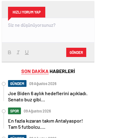
HIZLI YORUM YAP
GÖNDER
SON DAKİKA
HABERLERİ
GÜNDEM
09 Ağustos 2026
Joe Biden 6 aylık hedeflerini açıkladı.
Senato buz gibi…
SPOR
09 Ağustos 2026
En fazla kızaran takım Antalyaspor!
Tam 5 futbolcu….