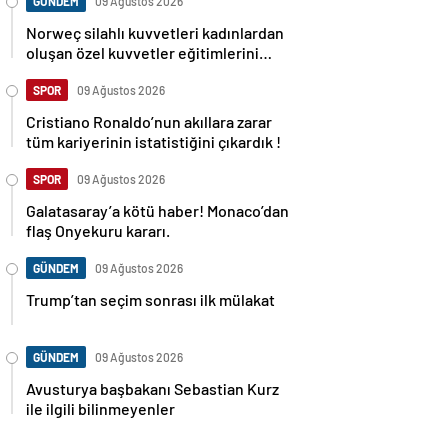
GÜNDEM
09 Ağustos 2026
Norweç silahlı kuvvetleri kadınlardan
oluşan özel kuvvetler eğitimlerini
başlattı.
SPOR
09 Ağustos 2026
Cristiano Ronaldo’nun akıllara zarar
tüm kariyerinin istatistiğini çıkardık !
SPOR
09 Ağustos 2026
Galatasaray’a kötü haber! Monaco’dan
flaş Onyekuru kararı.
GÜNDEM
09 Ağustos 2026
Trump’tan seçim sonrası ilk mülakat
GÜNDEM
09 Ağustos 2026
Avusturya başbakanı Sebastian Kurz
ile ilgili bilinmeyenler