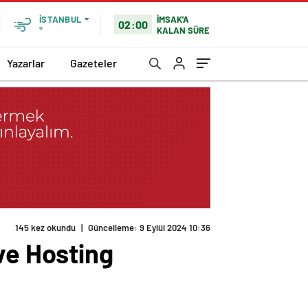
İMSAK'A
İSTANBUL
02:00
KALAN SÜRE
°
Yazarlar
Gazeteler
ve Hosting