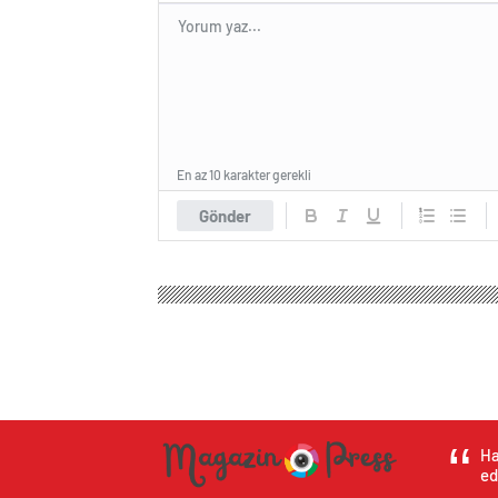
En az 10 karakter gerekli
Gönder
Magazin Haber Press
Genel
Son dakika haberi M
Son dakika haberi