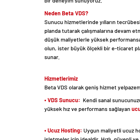
bir deneyim sunuyoruz.
Neden Beta VDS?
Sunucu hizmetlerinde yılların tecrübe
planda tutarak çalışmalarına devam et
düşük maliyetlerle yüksek performansa 
olun, ister büyük ölçekli bir e-ticaret
sunar.
Hizmetlerimiz
Beta VDS olarak geniş hizmet yelpazemi
• VDS Sunucu:
Kendi sanal sunucunuzu u
yüksek hız ve performans sağlayan
uc
• Ucuz Hosting:
Uygun maliyetli ucuz ho
işletmeler için idealdir. Hızlı, güvenli