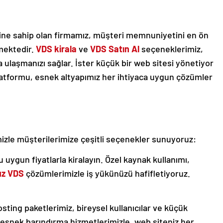
sine sahip olan firmamız, müşteri memnuniyetini en ön
mektedir.
VDS kirala
ve
VDS Satın Al
seçeneklerimiz,
ulaşmanızı sağlar. İster küçük bir web sitesi yönetiyor
 platformu, esnek altyapımız her ihtiyaca uygun çözümler
zle müşterilerimize çeşitli seçenekler sunuyoruz:
ygun fiyatlarla kiralayın. Özel kaynak kullanımı,
uz VDS
çözümlerimizle iş yükünüzü hafifletiyoruz.
sting paketlerimiz, bireysel kullanıcılar ve küçük
 ve esnek barındırma hizmetlerimizle, web siteniz her