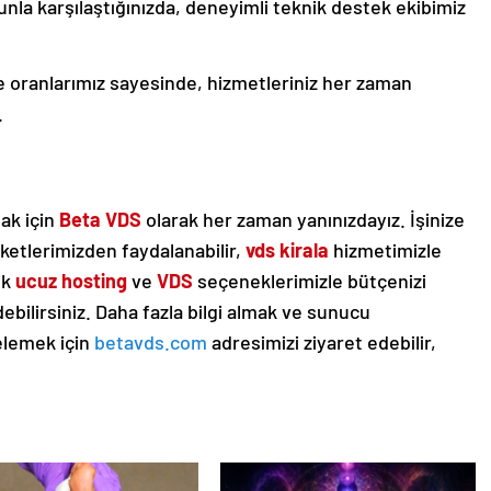
nla karşılaştığınızda, deneyimli teknik destek ekibimiz
oranlarımız sayesinde, hizmetleriniz her zaman
.
mak için
Beta VDS
olarak her zaman yanınızdayız. İşinize
etlerimizden faydalanabilir,
vds kirala
hizmetimizle
ik
ucuz hosting
ve
VDS
seçeneklerimizle bütçenizi
ilirsiniz. Daha fazla bilgi almak ve sunucu
elemek için
betavds.com
adresimizi ziyaret edebilir,