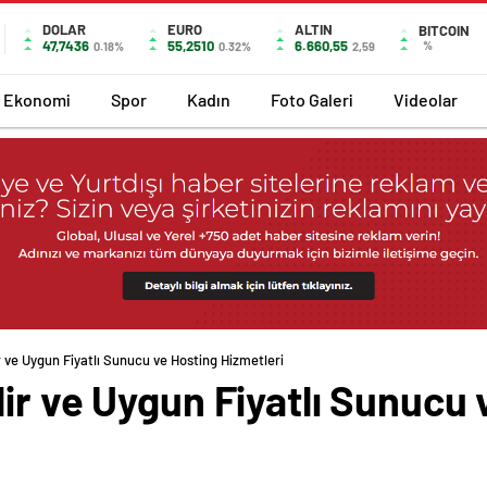
DOLAR
EURO
ALTIN
BITCOIN
47,7436
55,2510
6.660,55
%
0.18%
0.32%
2,59
Ekonomi
Spor
Kadın
Foto Galeri
Videolar
 ve Uygun Fiyatlı Sunucu ve Hosting Hizmetleri
ir ve Uygun Fiyatlı Sunucu 