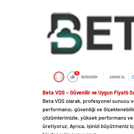
0
BEĞENDİM
ABONE OL
Beta VDS – Güvenilir ve Uygun Fiyatlı 
Beta VDS olarak, profesyonel sunucu ve
performansı, güvenliği ve ölçeklenebilir
çözümlerimizle, yüksek performans ve m
üretiyoruz. Ayrıca, işinizi büyütmeniz i