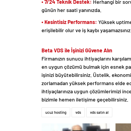
• 7/24 Teknik Destek:
Herhangi bir soru
günün her saati yanınızda.
• Kesintisiz Performans:
Yüksek uptime 
erişilebilir olur ve iş kaybı yaşamazsınız
Beta VDS ile İşinizi Güvene Alın
Firmanızın sunucu ihtiyaçlarını karşıla
en uygun çözümü bulmak için esnek pak
işinizi büyütebilirsiniz. Üstelik, ekonom
zorlamadan yüksek performans elde edeb
ihtiyaçlarınıza uygun çözümlerimizi inc
bizimle hemen iletişime geçebilirsiniz.
ucuz hosting
vds
vds satın al