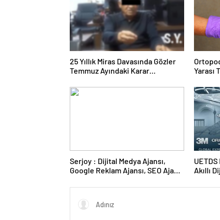
25 Yıllık Miras Davasında Gözler
Ortopod
Temmuz Ayındaki Karar
Yarası 
Duruşmasına Çevrildi
Serjoy : Dijital Medya Ajansı,
UETDS N
Google Reklam Ajansı, SEO Ajansı
Akıllı D
ve Web Tasarım Ajansı