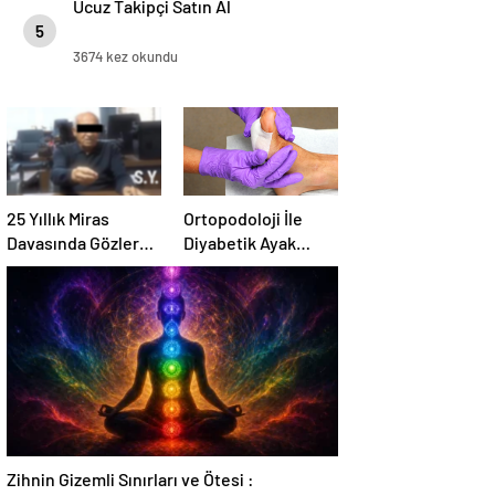
Ucuz Takipçi Satın Al
5
3674 kez okundu
25 Yıllık Miras
Ortopodoloji İle
Davasında Gözler
Diyabetik Ayak
Temmuz Ayındaki
Yarası Tedavisi
Karar Duruşmasına
Çevrildi
Zihnin Gizemli Sınırları ve Ötesi :