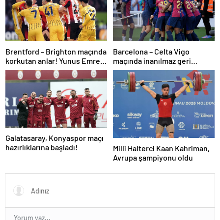
Brentford – Brighton maçında
Barcelona – Celta Vigo
korkutan anlar! Yunus Emre
maçında inanılmaz geri
Konak oyuna devam
dönüş! Raphinha maça
edemedi…
damga vurdu
Galatasaray, Konyaspor maçı
hazırlıklarına başladı!
Milli Halterci Kaan Kahriman,
Avrupa şampiyonu oldu