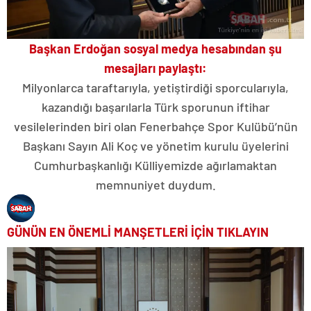
Başkan Erdoğan sosyal medya hesabından şu
mesajları paylaştı:
Milyonlarca taraftarıyla, yetiştirdiği sporcularıyla,
kazandığı başarılarla Türk sporunun iftihar
vesilelerinden biri olan Fenerbahçe Spor Kulübü’nün
Başkanı Sayın Ali Koç ve yönetim kurulu üyelerini
Cumhurbaşkanlığı Külliyemizde ağırlamaktan
memnuniyet duydum.
GÜNÜN EN ÖNEMLİ MANŞETLERİ İÇİN TIKLAYIN