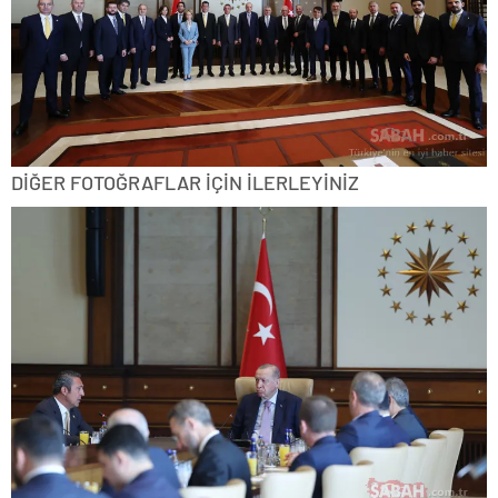
DİĞER FOTOĞRAFLAR İÇİN İLERLEYİNİZ