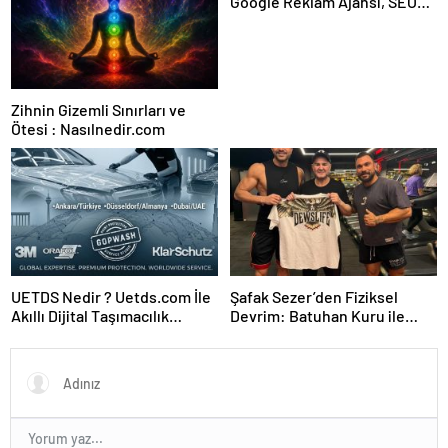
Google Reklam Ajansı, SEO
Ajansı ve Web Tasarım Ajansı
Zihnin Gizemli Sınırları ve
Ötesi : Nasılnedir.com
UETDS Nedir ? Uetds.com İle
Şafak Sezer’den Fiziksel
Akıllı Dijital Taşımacılık
Devrim: Batuhan Kuru ile
Yazılımı
Sınırları Zorluyor!