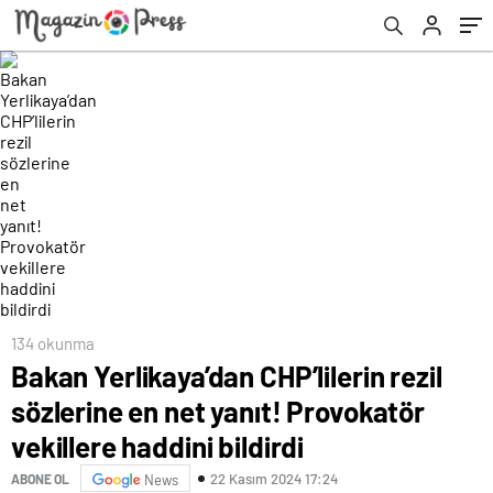
haddini bildirdi
134 okunma
Bakan Yerlikaya’dan CHP’lilerin rezil
sözlerine en net yanıt! Provokatör
vekillere haddini bildirdi
22 Kasım 2024 17:24
ABONE OL
News