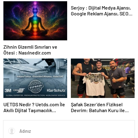
Karar Duruşmasına Çevrildi
Serjoy : Dijital Medya Ajansı,
Google Reklam Ajansı, SEO
Ajansı ve Web Tasarım Ajansı
Zihnin Gizemli Sınırları ve
Ötesi : Nasılnedir.com
UETDS Nedir ? Uetds.com İle
Şafak Sezer’den Fiziksel
Akıllı Dijital Taşımacılık
Devrim: Batuhan Kuru ile
Yazılımı
Sınırları Zorluyor!