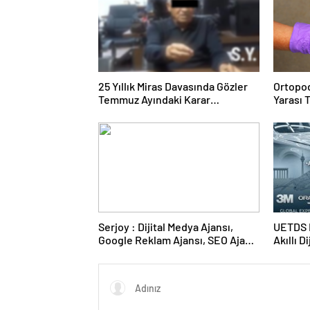
25 Yıllık Miras Davasında Gözler
Ortopod
Temmuz Ayındaki Karar
Yarası 
Duruşmasına Çevrildi
Serjoy : Dijital Medya Ajansı,
UETDS N
Google Reklam Ajansı, SEO Ajansı
Akıllı D
ve Web Tasarım Ajansı