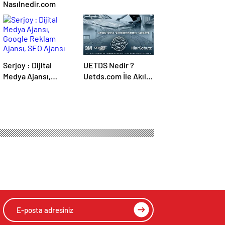
Nasılnedir.com
Serjoy : Dijital
UETDS Nedir ?
Medya Ajansı,
Uetds.com İle Akıllı
Google Reklam
Dijital Taşımacılık
Ajansı, SEO Ajansı
Yazılımı
ve Web Tasarım
Ajansı