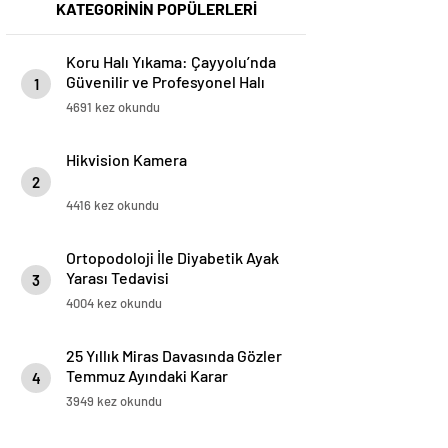
KATEGORİNİN POPÜLERLERİ
Koru Halı Yıkama: Çayyolu’nda
Güvenilir ve Profesyonel Halı
1
Temizliği
4691 kez okundu
Hikvision Kamera
2
4416 kez okundu
Ortopodoloji İle Diyabetik Ayak
Yarası Tedavisi
3
4004 kez okundu
25 Yıllık Miras Davasında Gözler
Temmuz Ayındaki Karar
4
Duruşmasına Çevrildi
3949 kez okundu