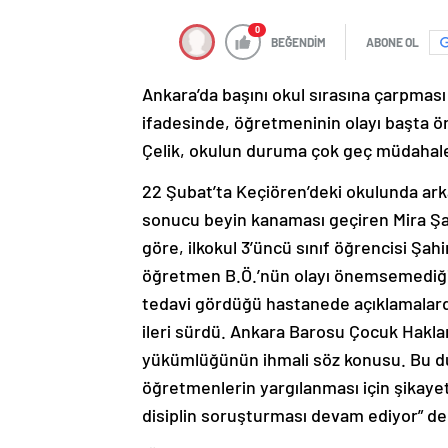
0
BEĞENDİM
ABONE OL
Ankara’da başını okul sırasına çarpması
ifadesinde, öğretmeninin olayı başta ön
Çelik, okulun duruma çok geç müdahale e
22 Şubat’ta Keçiören’deki okulunda ark
sonucu beyin kanaması geçiren Mira Şahin
göre, ilkokul 3’üncü sınıf öğrencisi Şah
öğretmen B.Ö.’nün olayı önemsemediğin
tedavi gördüğü hastanede açıklamalarda
ileri sürdü. Ankara Barosu Çocuk Haklar
yükümlüğünün ihmali söz konusu. Bu dur
öğretmenlerin yargılanması için şikayet
disiplin soruşturması devam ediyor” de