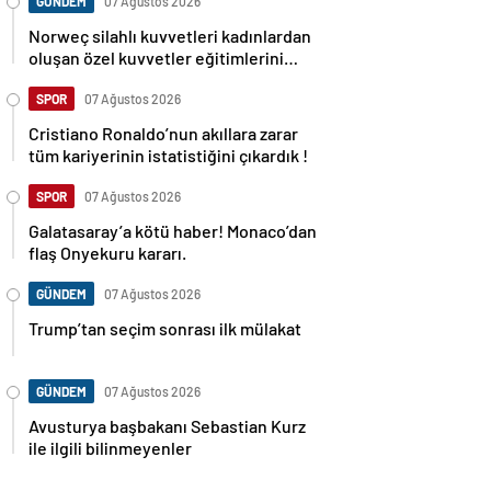
GÜNDEM
07 Ağustos 2026
Norweç silahlı kuvvetleri kadınlardan
oluşan özel kuvvetler eğitimlerini
başlattı.
SPOR
07 Ağustos 2026
Cristiano Ronaldo’nun akıllara zarar
tüm kariyerinin istatistiğini çıkardık !
SPOR
07 Ağustos 2026
Galatasaray’a kötü haber! Monaco’dan
flaş Onyekuru kararı.
GÜNDEM
07 Ağustos 2026
Trump’tan seçim sonrası ilk mülakat
GÜNDEM
07 Ağustos 2026
Avusturya başbakanı Sebastian Kurz
ile ilgili bilinmeyenler