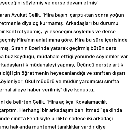
ileşeceğini söylemiş ve derse devam etmiş”
taran Avukat Çelik, “Mira başını çarptıktan sonra yoğun
öğretmenle diyalog kurmamış. Arkadaşları bu durumu
ir kontrol yapmış, iyileşeceğini söylemiş ve derse
geçmiş Mira’nın anlatımına göre. Mira bu süre içerisinde
mamış. Sıranın üzerinde yatarak geçirmiş bütün ders
na buz koyduğu, müdahale ettiği yönünde söylemler var
kadaşları ilk müdahaleyi yapmış. Üçüncü derste artık
iği için öğretmenin heyecanlandığı ve sınıftan dışarı
 söyleniyor. Okul müdürü ve müdür yardımcısı sınıfta
al aileye haber verilmiş” diye konuştu.
i de belirten Çelik, “Mira açıkça ‘Kovalamacılık
çarptım. Herhangi bir arkadaşım beni itmedi’ şeklinde
e sınıfta kendisiyle birlikte sadece iki arkadaşı
umu hakkında muhtemel tanıklıklar vardır diye