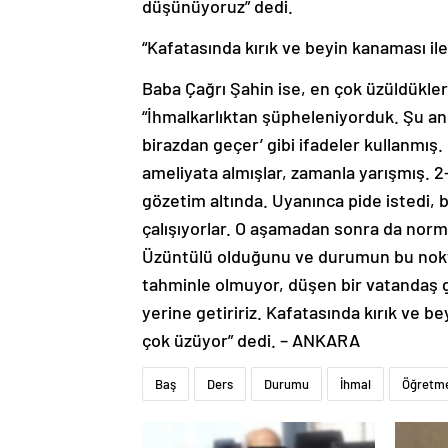
düşünüyoruz” dedi.
“Kafatasında kırık ve beyin kanaması il
Baba Çağrı Şahin ise, en çok üzüldükler
“İhmalkarlıktan şüpheleniyorduk. Şu anda
birazdan geçer’ gibi ifadeler kullanmış
ameliyata almışlar, zamanla yarışmış.
gözetim altında. Uyanınca pide istedi, 
çalışıyorlar. O aşamadan sonra da norm
Üzüntülü olduğunu ve durumun bu nokt
tahminle olmuyor, düşen bir vatandaş 
yerine getiririz. Kafatasında kırık ve b
çok üzüyor” dedi. – ANKARA
Baş
Ders
Durumu
İhmal
Öğretm