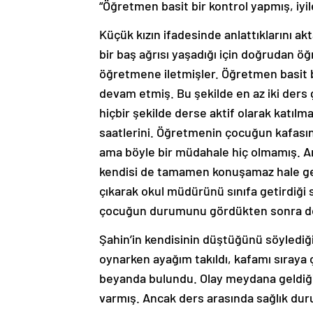
“Öğretmen basit bir kontrol yapmış, iy
Küçük kızın ifadesinde anlattıklarını ak
bir baş ağrısı yaşadığı için doğrudan 
öğretmene iletmişler. Öğretmen basit b
devam etmiş. Bu şekilde en az iki ders 
hiçbir şekilde derse aktif olarak katıl
saatlerini. Öğretmenin çocuğun kafası
ama böyle bir müdahale hiç olmamış. Ar
kendisi de tamamen konuşamaz hale geld
çıkarak okul müdürünü sınıfa getirdiği
çocuğun durumunu gördükten sonra derh
Şahin’in kendisinin düştüğünü söylediğin
oynarken ayağım takıldı, kafamı sıraya 
beyanda bulundu. Olay meydana geldiğind
varmış. Ancak ders arasında sağlık dur