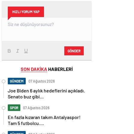
HIZLI YORUM YAP
GÖNDER
SON DAKİKA
HABERLERİ
GÜNDEM
07 Ağustos 2026
Joe Biden 6 aylık hedeflerini açıkladı.
Senato buz gibi…
SPOR
07 Ağustos 2026
En fazla kızaran takım Antalyaspor!
Tam 5 futbolcu….