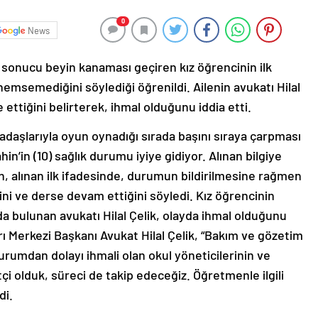
0
News
 sonucu beyin kanaması geçiren kız öğrencinin ilk
emsemediğini söylediği öğrenildi. Ailenin avukatı Hilal
ttiğini belirterek, ihmal olduğunu iddia etti.
adaşlarıyla oyun oynadığı sırada başını sıraya çarpması
’in (10) sağlık durumu iyiye gidiyor. Alınan bilgiye
in, alınan ilk ifadesinde, durumun bildirilmesine rağmen
i ve derse devam ettiğini söyledi. Kız öğrencinin
 bulunan avukatı Hilal Çelik, olayda ihmal olduğunu
ı Merkezi Başkanı Avukat Hilal Çelik, “Bakım ve gözetim
umdan dolayı ihmali olan okul yöneticilerinin ve
çi olduk, süreci de takip edeceğiz. Öğretmenle ilgili
di.