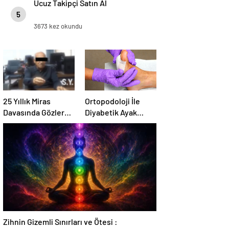
Ucuz Takipçi Satın Al
5
3673 kez okundu
25 Yıllık Miras
Ortopodoloji İle
Davasında Gözler
Diyabetik Ayak
Temmuz Ayındaki
Yarası Tedavisi
Karar Duruşmasına
Çevrildi
Zihnin Gizemli Sınırları ve Ötesi :