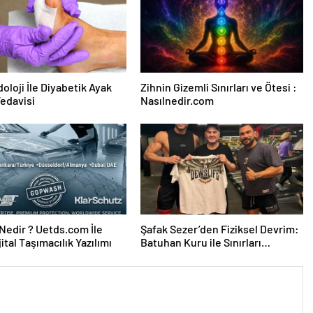
oloji İle Diyabetik Ayak
Zihnin Gizemli Sınırları ve Ötesi :
Tedavisi
Nasılnedir.com
edir ? Uetds.com İle
Şafak Sezer’den Fiziksel Devrim:
ijital Taşımacılık Yazılımı
Batuhan Kuru ile Sınırları
Zorluyor!