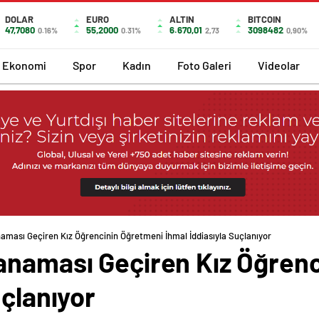
DOLAR
EURO
ALTIN
BITCOIN
47,7080
55,2000
6.670,01
3098482
0.16%
0.31%
2,73
0,90%
Ekonomi
Spor
Kadın
Foto Galeri
Videolar
aması Geçiren Kız Öğrencinin Öğretmeni İhmal İddiasıyla Suçlanıyor
anaması Geçiren Kız Öğren
uçlanıyor