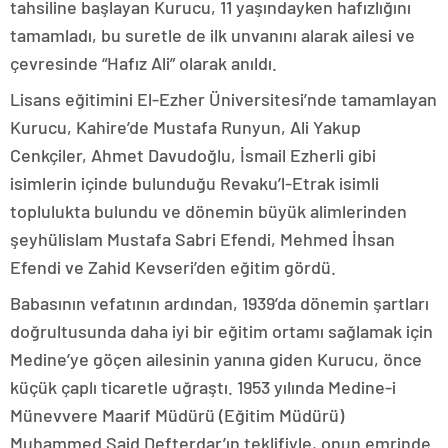
tahsiline başlayan Kurucu, 11 yaşındayken hafızlığını
tamamladı, bu suretle de ilk unvanını alarak ailesi ve
çevresinde “Hafız Ali” olarak anıldı.
Lisans eğitimini El-Ezher Üniversitesi’nde tamamlayan
Kurucu, Kahire’de Mustafa Runyun, Ali Yakup
Cenkçiler, Ahmet Davudoğlu, İsmail Ezherli gibi
isimlerin içinde bulunduğu Revaku’l-Etrak isimli
toplulukta bulundu ve dönemin büyük alimlerinden
şeyhülislam Mustafa Sabri Efendi, Mehmed İhsan
Efendi ve Zahid Kevseri’den eğitim gördü.
Babasının vefatının ardından, 1939’da dönemin şartları
doğrultusunda daha iyi bir eğitim ortamı sağlamak için
Medine’ye göçen ailesinin yanına giden Kurucu, önce
küçük çaplı ticaretle uğraştı. 1953 yılında Medine-i
Münevvere Maarif Müdürü (Eğitim Müdürü)
Muhammed Said Defterdar’ın teklifiyle, onun emrinde