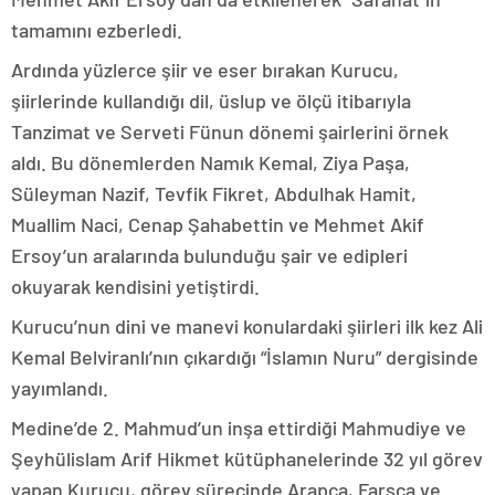
tamamını ezberledi.
Ardında yüzlerce şiir ve eser bırakan Kurucu,
şiirlerinde kullandığı dil, üslup ve ölçü itibarıyla
Tanzimat ve Serveti Fünun dönemi şairlerini örnek
aldı. Bu dönemlerden Namık Kemal, Ziya Paşa,
Süleyman Nazif, Tevfik Fikret, Abdulhak Hamit,
Muallim Naci, Cenap Şahabettin ve Mehmet Akif
Ersoy’un aralarında bulunduğu şair ve edipleri
okuyarak kendisini yetiştirdi.
Kurucu’nun dini ve manevi konulardaki şiirleri ilk kez Ali
Kemal Belviranlı’nın çıkardığı “İslamın Nuru” dergisinde
yayımlandı.
Medine’de 2. Mahmud’un inşa ettirdiği Mahmudiye ve
Şeyhülislam Arif Hikmet kütüphanelerinde 32 yıl görev
yapan Kurucu, görev sürecinde Arapça, Farsça ve