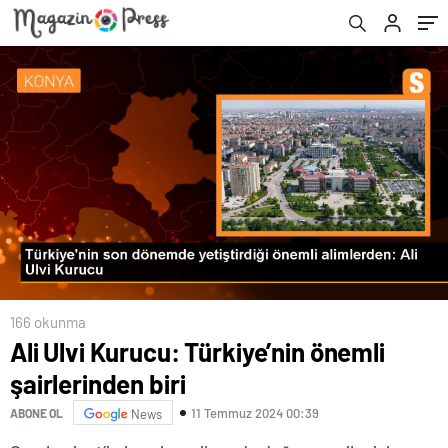
166 okunma
Ali Ulvi Kurucu: Türkiye’nin önemli
şairlerinden biri
11 Temmuz 2024 00:39
ABONE OL
News