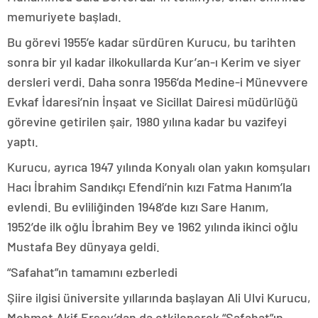
memuriyete başladı.
Bu görevi 1955’e kadar sürdüren Kurucu, bu tarihten
sonra bir yıl kadar ilkokullarda Kur’an-ı Kerim ve siyer
dersleri verdi. Daha sonra 1956’da Medine-i Münevvere
Evkaf İdaresi’nin İnşaat ve Sicillat Dairesi müdürlüğü
görevine getirilen şair, 1980 yılına kadar bu vazifeyi
yaptı.
Kurucu, ayrıca 1947 yılında Konyalı olan yakın komşuları
Hacı İbrahim Sandıkçı Efendi’nin kızı Fatma Hanım’la
evlendi. Bu evliliğinden 1948’de kızı Sare Hanım,
1952’de ilk oğlu İbrahim Bey ve 1962 yılında ikinci oğlu
Mustafa Bey dünyaya geldi.
“Safahat”ın tamamını ezberledi
Şiire ilgisi üniversite yıllarında başlayan Ali Ulvi Kurucu,
Mehmet Akif Ersoy’dan da etkilenerek “Safahat”ın