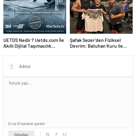
UETDS Nedir ? Uetds.com İle
Şafak Sezer’den Fiziksel
Akıllı Dijital Taşımacılık
Devrim: Batuhan Kuru ile
Yazılımı
Sınırları Zorluyor!
En az 10 karakter gerekli
Gönder