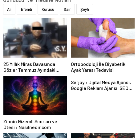
Ali
Efendi
Kurucu
Şair
Şeyh
25 Yıllık Miras Davasında
Ortopodoloji İle Diyabetik
Gözler Temmuz Ayındaki
Ayak Yarası Tedavisi
Karar Duruşmasına Çevrildi
Serjoy : Dijital Medya Ajansı,
Google Reklam Ajansı, SEO
Ajansı ve Web Tasarım Ajansı
Zihnin Gizemli Sınırları ve
Ötesi : Nasılnedir.com