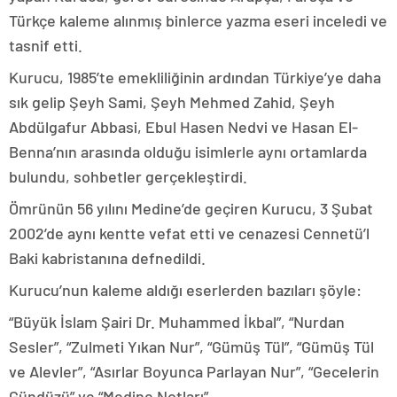
Türkçe kaleme alınmış binlerce yazma eseri inceledi ve
tasnif etti.
Kurucu, 1985’te emekliliğinin ardından Türkiye’ye daha
sık gelip Şeyh Sami, Şeyh Mehmed Zahid, Şeyh
Abdülgafur Abbasi, Ebul Hasen Nedvi ve Hasan El-
Benna’nın arasında olduğu isimlerle aynı ortamlarda
bulundu, sohbetler gerçekleştirdi.
Ömrünün 56 yılını Medine’de geçiren Kurucu, 3 Şubat
2002’de aynı kentte vefat etti ve cenazesi Cennetü’l
Baki kabristanına defnedildi.
Kurucu’nun kaleme aldığı eserlerden bazıları şöyle:
“Büyük İslam Şairi Dr. Muhammed İkbal”, “Nurdan
Sesler”, “Zulmeti Yıkan Nur”, “Gümüş Tül”, “Gümüş Tül
ve Alevler”, “Asırlar Boyunca Parlayan Nur”, “Gecelerin
Gündüzü” ve “Medine Notları”