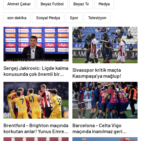
Ahmet Çakar
Beyaz Futbol
Beyaz Tv
Medya
son dakika
Sosyal Medya
Spor
Televizyon
Sergej Jakirovic: Ligde kalma
Sivasspor kritik maçta
konusunda çok önemli bir
Kasımpaşa’ya mağlup!
adım attık
Brentford – Brighton maçında
Barcelona – Celta Vigo
korkutan anlar! Yunus Emre
maçında inanılmaz geri
Konak oyuna devam
dönüş! Raphinha maça