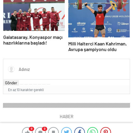
edemedi…
damga vurdu
Galatasaray, Konyaspor maçı
hazırlıklarına başladı!
Milli Halterci Kaan Kahriman,
Avrupa şampiyonu oldu
Gönder
En az 10 karakter gerekli
HABER
0
0