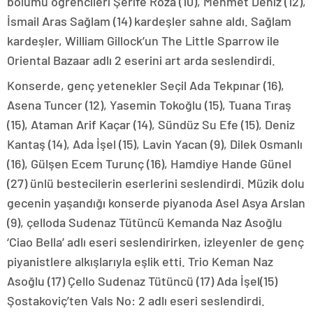
bölümü öğrencileri Şerife Roza (10), Mehmet Deniz (12),
İsmail Aras Sağlam (14) kardeşler sahne aldı. Sağlam
kardeşler, William Gillock’un The Little Sparrow ile
Oriental Bazaar adlı 2 eserini art arda seslendirdi.
Konserde, genç yetenekler Seçil Ada Tekpınar (16),
Asena Tuncer (12), Yasemin Tokoğlu (15), Tuana Tıraş
(15), Ataman Arif Kaçar (14), Sündüz Su Efe (15), Deniz
Kantaş (14), Ada İşel (15), Lavin Yacan (9), Dilek Osmanlı
(16), Gülşen Ecem Turunç (16), Hamdiye Hande Günel
(27) ünlü bestecilerin eserlerini seslendirdi. Müzik dolu
gecenin yaşandığı konserde piyanoda Asel Asya Arslan
(9), çelloda Sudenaz Tütüncü Kemanda Naz Asoğlu
‘Ciao Bella’ adlı eseri seslendirirken, izleyenler de genç
piyanistlere alkışlarıyla eşlik etti. Trio Keman Naz
Asoğlu (17) Çello Sudenaz Tütüncü (17) Ada İşel(15)
Şostakoviç’ten Vals No: 2 adlı eseri seslendirdi.