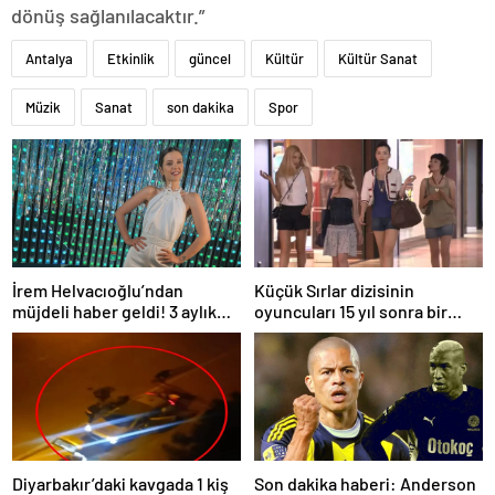
dönüş sağlanılacaktır.”
Antalya
Etkinlik
güncel
Kültür
Kültür Sanat
Müzik
Sanat
son dakika
Spor
İrem Helvacıoğlu’ndan
Küçük Sırlar dizisinin
müjdeli haber geldi! 3 aylık
oyuncuları 15 yıl sonra bir
hamile
arada
Diyarbakır’daki kavgada 1 kiş
Son dakika haberi: Anderson