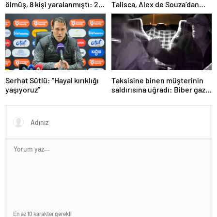
ölmüş, 8 kişi yaralanmıştı: 22
Talisca, Alex de Souza’dan
kişi tutuklandı!
sonra ilki yaşadı! Sivasspor’a
attığı gol sonrası…
Serhat Sütlü: “Hayal kırıklığı
Taksisine binen müşterinin
yaşıyoruz”
saldırısına uğradı: Biber gazı
sayesinde ölümden döndü!
En az 10 karakter gerekli