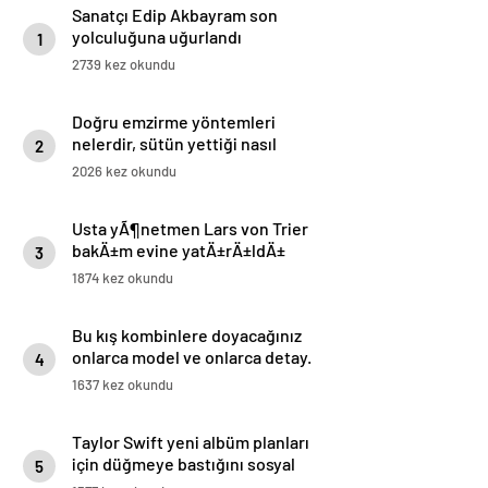
Sanatçı Edip Akbayram son
yolculuğuna uğurlandı
1
2739 kez okundu
Doğru emzirme yöntemleri
nelerdir, sütün yettiği nasıl
2
anlaşılır?
2026 kez okundu
Usta yÃ¶netmen Lars von Trier
bakÄ±m evine yatÄ±rÄ±ldÄ±
3
1874 kez okundu
Bu kış kombinlere doyacağınız
onlarca model ve onlarca detay.
4
1637 kez okundu
Taylor Swift yeni albüm planları
için düğmeye bastığını sosyal
5
medyadan duyurdu!