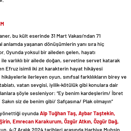
IM
ner, bu kült eserinde 31 Mart Vakası’ndan 71
al anlamda yaşanan dönüşümlerin yanı sıra hiç
r. Oyunda yoksul bir aileden gelen, hayatı
le varlıklı bir ailede doğan, servetine servet katarak
Efruz isimli iki zıt karakterin hayat hikâyesi
 hikâyelerle ilerleyen oyun, sınıfsal farklılıkların birey ve
abiatı, vatan sevgisi, iyilik-kötülük gibi konulara dair
olanlara şöyle sesleniyor: “Ey benim kardeşlerim/ İbret
 Sakın siz de benim gibi/ Safçasına/ Plak olmayın”
n yönettiği oyunda
Alp Tuğhan Taş, Aybar Taştekin,
Şirin, Emrecan Karakurum, Özgür Atkın, Özgür Dağ,
Oyun, 4-7 Aralık 2024 tarihleri arasında Harbiye Muhsin