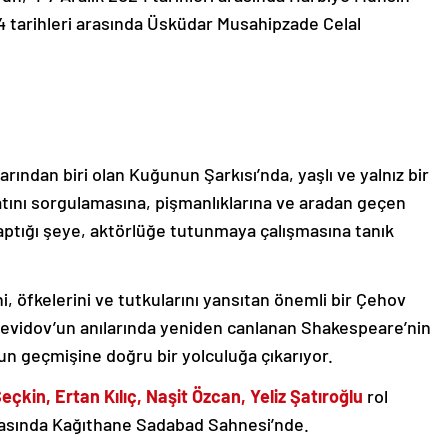
4 tarihleri arasında Üsküdar Musahipzade Celal
rından biri olan Kuğunun Şarkısı’nda, yaşlı ve yalnız bir
tını sorgulamasına, pişmanlıklarına ve aradan geçen
yaptığı şeye, aktörlüğe tutunmaya çalışmasına tanık
i, öfkelerini ve tutkularını yansıtan önemli bir Çehov
levidov’un anılarında yeniden canlanan Shakespeare’nin
un geçmişine doğru bir yolculuğa çıkarıyor.
eçkin, Ertan Kılıç, Naşit Özcan, Yeliz Şatıroğlu
rol
 arasında Kağıthane Sadabad Sahnesi’nde.