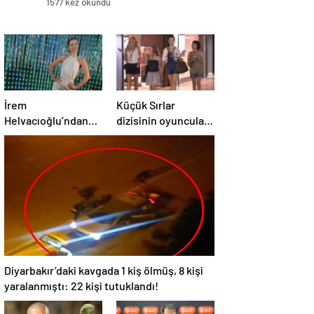
1577 kez okundu
İrem
Küçük Sırlar
Helvacıoğlu’ndan
dizisinin oyuncuları
müjdeli haber geldi!
15 yıl sonra bir arada
3 aylık hamile
Diyarbakır’daki kavgada 1 kiş ölmüş, 8 kişi
yaralanmıştı: 22 kişi tutuklandı!