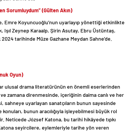
sten Sorumluydum” (Gülten Akın)
nde, Emre Koyuncuoğlu’nun uyarlayıp yönettiği etkinlikte
k, Işıl Zeynep Karaalp, Şirin Asutay, Ebru Üstüntaş,
alık 2024 tarihinde Müze Gazhane Meydan Sahne’de.
onuk Oyun)
ar ulusal drama literatürünün en önemli eserlerinden
de ve zamana direnmesinde, içeriğinin daima canlı ve her
i, sahneye uyarlayan sanatçıların bunun sayesinde
konuları, bunun aracılığıyla işleyebilmesi büyük rol
r. Neticede József Katona, bu tarihi hikâyede tıpkı
Katona seyircilere, eylemleriyle tarihe yön veren