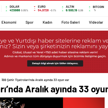
DOLAR
EURO
ALTIN
BITCOIN
47,5988
54,9728
6.500,19
%
0.05%
-0.1%
0,06
Ekonomi
Spor
Kadın
Foto Galeri
Videolar
İBB Şehir Tiyatroları’nda Aralık ayında 33 oyun var
arı’nda Aralık ayında 33 oyu