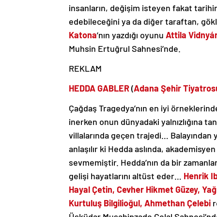
insanların, değişim isteyen fakat tarihi
edebileceğini ya da diğer taraftan, gök
Katona
’nın yazdığı oyunu
Attila Vidny
Muhsin Ertuğrul Sahnesi’nde.
REKLAM
HEDDA GABLER
(
Adana Şehir Tiyatros
Çağdaş Tragedya’nın en iyi örneklerind
inerken onun dünyadaki yalnızlığına tanı
villalarında geçen trajedi… Balayında
anlaşılır ki Hedda aslında, akademisyen
sevmemiştir. Hedda’nın da bir zamanlar 
gelişi hayatlarını altüst eder…
Henrik I
Hayal Çetin, Cevher Hikmet Güzey, Yağm
Kurtuluş Bilgilioğul, Ahmethan Çelebi
r
Üsküdar Musahipzade Celal Sahnesi’nd