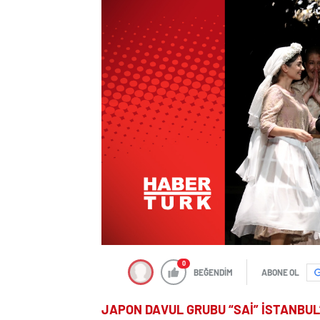
0
BEĞENDİM
ABONE OL
JAPON DAVUL GRUBU “SAİ” İSTANBUL