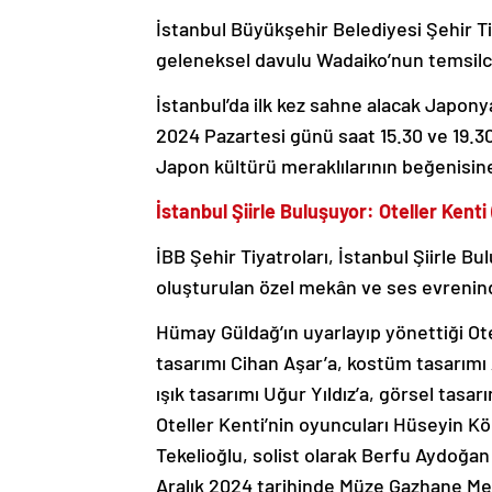
İstanbul Büyükşehir Belediyesi Şehir Tiy
geleneksel davulu Wadaiko’nun temsilci
İstanbul’da ilk kez sahne alacak Japonya
2024 Pazartesi günü saat 15.30 ve 19.3
Japon kültürü meraklılarının beğenisin
İstanbul Şiirle Buluşuyor: Oteller Kent
İBB Şehir Tiyatroları, İstanbul Şiirle Bul
oluşturulan özel mekân ve ses evreninde
Hümay Güldağ’ın uyarlayıp yönettiği Ot
tasarımı Cihan Aşar’a, kostüm tasarımı
ışık tasarımı Uğur Yıldız’a, görsel tasar
Oteller Kenti’nin oyuncuları Hüseyin K
Tekelioğlu, solist olarak Berfu Aydoğan e
Aralık 2024 tarihinde Müze Gazhane M