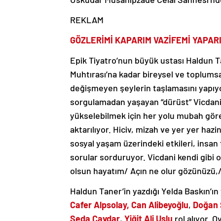
REKLAM
GÖZLERİMİ KAPARIM VAZİFEMİ YAPAR
Epik Tiyatro’nun büyük ustası Haldun Ta
Muhtırası’na kadar bireysel ve toplums
değişmeyen şeylerin taşlamasını yapıyo
sorgulamadan yaşayan “dürüst” Vicdani i
yükselebilmek için her yolu mubah gören 
aktarılıyor. Hiciv, mizah ve yer yer hazin
sosyal yaşam üzerindeki etkileri, insan t
sorular sorduruyor. Vicdani kendi gibi 
olsun hayatım/ Açın ne olur gözünüzü,/
Haldun Taner’in yazdığı Yelda Baskın’ı
Cafer Alpsolay, Can Alibeyoğlu
,
Doğan 
Seda Çavdar
,
Yiğit Ali Uslu
rol alıyor. 