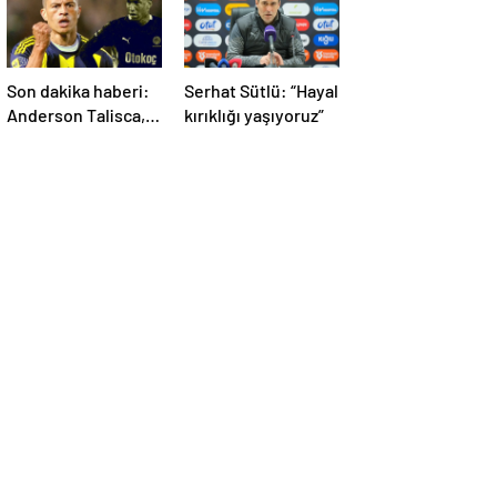
Son dakika haberi:
Serhat Sütlü: “Hayal
Anderson Talisca,
kırıklığı yaşıyoruz”
Alex de Souza’dan
sonra ilki yaşadı!
Sivasspor’a attığı
gol sonrası…