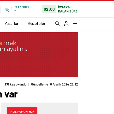
İSTANBUL
İMSAK'A
02:00
°
KALAN SÜRE
Yazarlar
Gazeteler
131 kez okundu
|
Güncelleme: 8 Aralık 2024 22:12
n var
HIZLI YORUM YAP