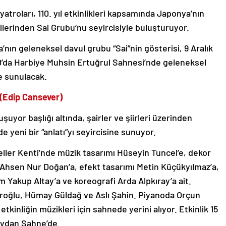
atroları, 110. yıl etkinlikleri kapsamında Japonya’nın
lerinden Sai Grubu‘nu seyircisiyle buluşturuyor.
’nın geleneksel davul grubu “Sai”nin gösterisi, 9 Aralık
0’da Harbiye Muhsin Ertuğrul Sahnesi’nde geleneksel
e sunulacak.
i (Edip Cansever)
uşuyor başlığı altında, şairler ve şiirleri üzerinden
 yeni bir “anlatı”yı seyircisine sunuyor.
eller Kenti’nde müzik tasarımı Hüseyin Tuncel’e, dekor
 Ahsen Nur Doğan’a, efekt tasarımı Metin Küçükyılmaz’a,
ım Yakup Altay’a ve koreografi Arda Alpkıray’a ait.
öroğlu, Hümay Güldağ ve Aslı Şahin. Piyanoda Orçun
tkinliğin müzikleri için sahnede yerini alıyor. Etkinlik 15
eydan Sahne’de.