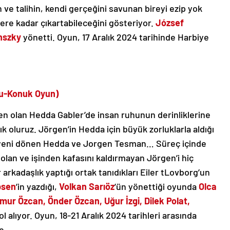
n ve talihin, kendi gerçeğini savunan bireyi ezip yok
lere kadar çıkartabileceğini gösteriyor.
József
ánszky
yönetti. Oyun, 17 Aralık 2024 tarihinde Harbiye
u-
Konuk Oyun)
en olan Hedda Gabler’de insan ruhunun derinliklerine
k oluruz. Jörgen’in Hedda için büyük zorluklarla aldığı
n yeni dönen Hedda ve Jorgen Tesman… Süreç içinde
 olan ve işinden kafasını kaldırmayan Jörgen’i hiç
arkadaşlık yaptığı ortak tanıdıkları Eiler tLovborg’un
bsen
’in yazdığı,
Volkan Sarıöz
’ün yönettiği oyunda
Olca
ur Özcan, Önder Özcan, Uğur İzgi, Dilek Polat,
ol alıyor. Oyun, 18-21 Aralık 2024 tarihleri arasında
e.