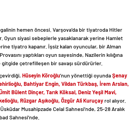
 işgalinin hemen öncesi. Varşova’da bir tiyatroda Hitler
ir. Oyun siyasi sebeplerle yasaklanarak yerine Hamlet
erine tiyatro kapanır. İşsiz kalan oyuncular, bir Alman
Provasını yaptıkları oyun sayesinde, Nazilerin kılığına
itgide çetrefilleşen bir savaşı sürdürürler.
 çevirdiği,
Hüseyin Köroğlu
’nun yönettiği oyunda
Şenay
hirlioğlu, Bahtiyar Engin, Vildan Türkbaş, İrem Arslan,
it Bülent Dinçer, Tarık Köksal, Deniz Yeşil Mavi,
elioğlu, Rüzgar Aşıkoğlu, Özgür Ali Kuruçay
rol alıyor.
da Üsküdar Musahipzade Celal Sahnesi’nde, 25-28 Aralık
abad Sahnesi’nde.