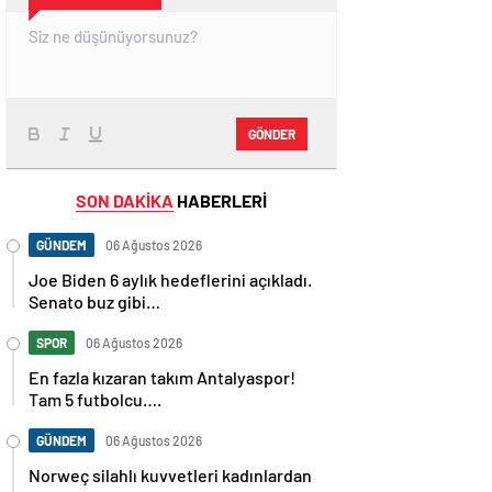
GÖNDER
SON DAKİKA
HABERLERİ
GÜNDEM
06 Ağustos 2026
Joe Biden 6 aylık hedeflerini açıkladı.
Senato buz gibi…
SPOR
06 Ağustos 2026
En fazla kızaran takım Antalyaspor!
Tam 5 futbolcu….
GÜNDEM
06 Ağustos 2026
Norweç silahlı kuvvetleri kadınlardan