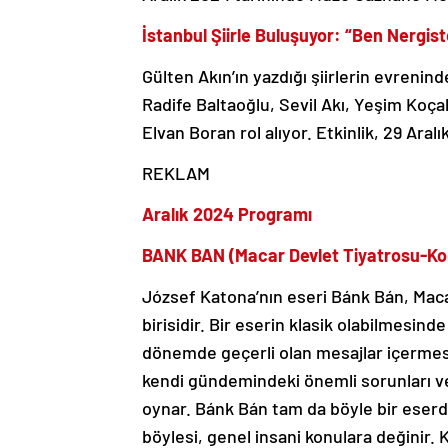
İstanbul Şiirle Buluşuyor: “Ben Nergi
Gülten Akın’ın yazdığı şiirlerin evreni
Radife Baltaoğlu, Sevil Akı, Yeşim Koça
Elvan Boran rol alıyor. Etkinlik, 29 Ar
REKLAM
Aralık 2024 Programı
BANK BAN (Macar Devlet Tiyatrosu-K
József Katona’nın eseri Bánk Bán, Mac
birisidir. Bir eserin klasik olabilmesin
dönemde geçerli olan mesajlar içermes
kendi gündemindeki önemli sorunları ve 
oynar. Bánk Bán tam da böyle bir eserdi
böylesi, genel insani konulara değinir. 