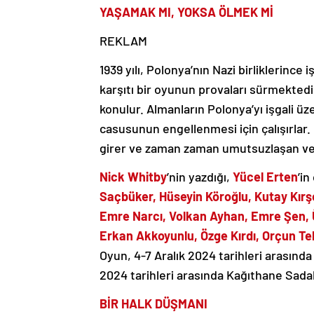
YAŞAMAK MI, YOKSA ÖLMEK Mİ
REKLAM
1939 yılı, Polonya’nın Nazi birliklerince
karşıtı bir oyunun provaları sürmekted
konulur. Almanların Polonya’yı işgali üz
casusunun engellenmesi için çalışırlar. 
girer ve zaman zaman umutsuzlaşan ve g
Nick Whitby
’nin yazdığı,
Yücel Erten
’in
Saçbüker, Hüseyin Köroğlu, Kutay Kırşe
Emre Narcı, Volkan Ayhan, Emre Şen, Üm
Erkan Akkoyunlu, Özge Kırdı, Orçun Tek
Oyun, 4-7 Aralık 2024 tarihleri arasın
2024 tarihleri arasında Kağıthane Sad
BİR HALK DÜŞMANI