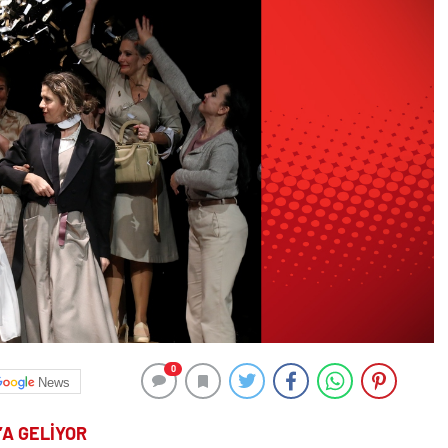
0
News
’A GELİYOR