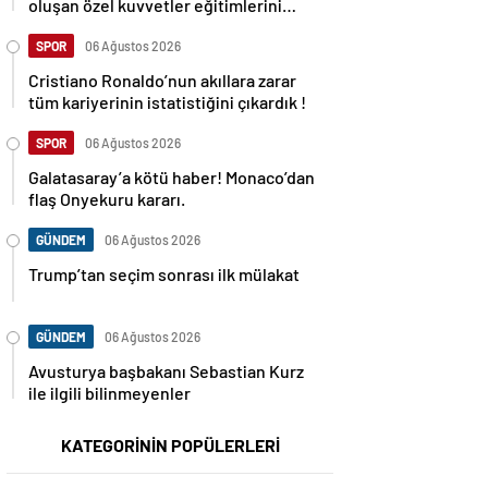
oluşan özel kuvvetler eğitimlerini
başlattı.
SPOR
06 Ağustos 2026
Cristiano Ronaldo’nun akıllara zarar
tüm kariyerinin istatistiğini çıkardık !
SPOR
06 Ağustos 2026
Galatasaray’a kötü haber! Monaco’dan
flaş Onyekuru kararı.
GÜNDEM
06 Ağustos 2026
Trump’tan seçim sonrası ilk mülakat
GÜNDEM
06 Ağustos 2026
Avusturya başbakanı Sebastian Kurz
ile ilgili bilinmeyenler
KATEGORİNİN POPÜLERLERİ