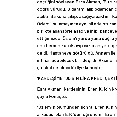
geçtiğini söyleyen Esra Akman, “Bu sıra
doğru yürüdü. Sigaramı alıp odamdan ç
açıktı. Balkona çıkıp, aşağıya baktım. K
Özlem’i bulamayınca aynı sitede oturan
birlikte asansörle aşağıya inip, bahçeye
ettiğimizde, Özlem’i yerde yana doğru 
onu hemen kucaklayıp ışık olan yere get
geldi. Hastaneye götürüldü. Annem ile 
intihar edebilecek biri değildi. Aksine
girişimi de olmadı” diye konuştu.
‘KARDEŞİME 100 BİN LİRA KREDİ ÇEKT
Esra Akman, kardeşinin, Eren K. için k
şöyle konuştu:
“Özlem’in ölümünden sonra, Eren K.’nin 
arkadaşı olan E.K.’den öğrendim. Eren’i