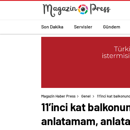
Son Dakika
Servisler
Gündem
Magazin Haber Press
Genel
11’inci kat balkonu
11’inci kat balkon
anlatamam, anlat