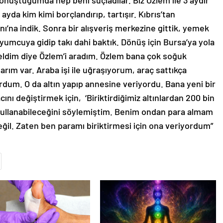
konuştuğumda hep beni suçladılar. Biz Özlem ile 3 aydır
 ayda kim kimi borçlandırıp, tartışır. Kıbrıs’tan
na indik. Sonra bir alışveriş merkezine gittik, yemek
uyumcuya gidip takı dahi baktık. Dönüş için Bursa’ya yola
geldim diye Özlem’i aradım. Özlem bana çok soğuk
arım var. Araba işi ile uğraşıyorum, araç sattıkça
ordum. O da altın yapıp annesine veriyordu. Bana yeni bir
ını değiştirmek için, ‘Biriktirdiğimiz altınlardan 200 bin
e kullanabileceğini söylemiştim. Benim ondan para almam
il. Zaten ben paramı biriktirmesi için ona veriyordum”