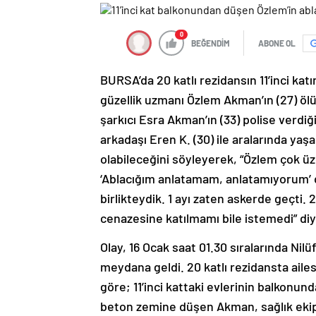
0
BEĞENDİM
ABONE OL
BURSA’da 20 katlı rezidansın 11’inci ka
güzellik uzmanı Özlem Akman’ın (27) öl
şarkıcı Esra Akman’ın (33) polise verdiğ
arkadaşı Eren K. (30) ile aralarında y
olabileceğini söyleyerek, “Özlem çok üz
‘Ablacığım anlatamam, anlatamıyorum’ ded
birlikteydik. 1 ayı zaten askerde geçti. 
cenazesine katılmamı bile istemedi” di
Olay, 16 Ocak saat 01.30 sıralarında Nil
meydana geldi. 20 katlı rezidansta ail
göre; 11’inci kattaki evlerinin balkonun
beton zemine düşen Akman, sağlık ekipl