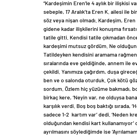
“Kardeşimin Eren’le 4 aylık bir ilişkisi 
sebeple, 17 Aralık’ta Eren K. ailesi ile 
söz veya nişan olmadı. Kardeşim, Eren i
gidene kadar ilişkilerini konuşma fırsat
tatile gitti. Kendisi tatile çıkmadan önc
kardeşimi mutsuz gördüm. Ne olduğunu 
Tatildeyken kendisini aramama rağmen h
sıralarında eve geldiğinde, annem ile e
çekildi. Yanımıza çağırdım, duşa girece
ben ve o salonda oturduk. Çok kötü gö
sordum. Özlem hiç yüzüme bakmadı, boş 
birkaç kere, ‘Neyin var, ne olduysa bana
karşılık verdi. Boş boş baktığı sırada, 
sadece 1-2 kartım var’ dedi. ‘Neden kred
olduğundan kendisi kart kullanamıyor’ 
ayrılmasını söylediğimde ise ‘Ayrılamam