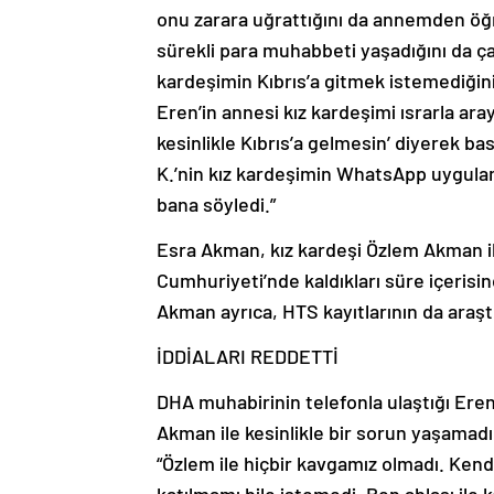
onu zarara uğrattığını da annemden öğre
sürekli para muhabbeti yaşadığını da çal
kardeşimin Kıbrıs’a gitmek istemediği
Eren’in annesi kız kardeşimi ısrarla ar
kesinlikle Kıbrıs’a gelmesin’ diyerek ba
K.’nin kız kardeşimin WhatsApp uygulam
bana söyledi.”
Esra Akman, kız kardeşi Özlem Akman ile
Cumhuriyeti’nde kaldıkları süre içerisin
Akman ayrıca, HTS kayıtlarının da araştı
İDDİALARI REDDETTİ
DHA muhabirinin telefonla ulaştığı Ere
Akman ile kesinlikle bir sorun yaşamadık
“Özlem ile hiçbir kavgamız olmadı. Kend