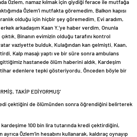
da Özlem, namaz kılmak için giydiği ferace ile mutfağa
ıktığımda Özlem’i mutfakta göremedim. Balkon kapısı
aranlık olduğu için hiçbir şey göremedim. Evi aradım,
 erkek arkadaşım Kaan Y.’ye haber verdim. Onunla
 çıktık. Binanın evimizin olduğu tarafını kontrol
yatar vaziyette bulduk. Kulağından kan gelmişti. Kaan,
irdi. Kalp masajı yaptı ve bir süre sonra ambulans
gittiğimiz hastanede ölüm haberini aldık. Kardeşim
 intihar edenlere tepki gösteriyordu. Önceden böyle bir
İRMİŞ, TAKİP EDİYORMUŞ’
redi çektiğini de ölümünden sonra öğrendiğini belirterek
kardeşime 100 bin lira tutarında kredi çektirdiğini,
n ayrıca Özlem’in hesabını kullanarak, kaldıraç oynayıp