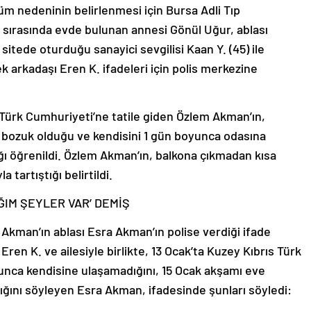
üm nedeninin belirlenmesi için Bursa Adli Tıp
 sırasında evde bulunan annesi Gönül Uğur, ablası
itede oturduğu sanayici sevgilisi Kaan Y. (45) ile
 arkadaşı Eren K. ifadeleri için polis merkezine
 Türk Cumhuriyeti’ne tatile giden Özlem Akman’ın,
 bozuk olduğu ve kendisini 1 gün boyunca odasına
ğı öğrenildi. Özlem Akman’ın, balkona çıkmadan kısa
tartıştığı belirtildi.
ĞIM ŞEYLER VAR’ DEMİŞ
 Akman’ın ablası Esra Akman’ın polise verdiği ifade
Eren K. ve ailesiyle birlikte, 13 Ocak’ta Kuzey Kıbrıs Türk
oyunca kendisine ulaşamadığını, 15 Ocak akşamı eve
ğını söyleyen Esra Akman, ifadesinde şunları söyledi: