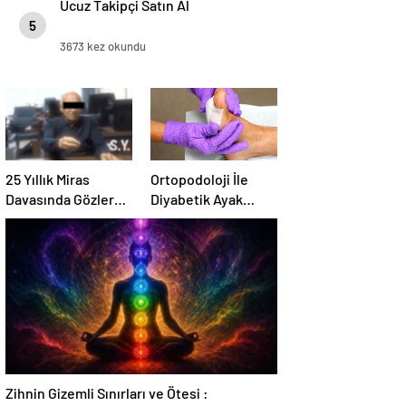
Ucuz Takipçi Satın Al
5
3673 kez okundu
25 Yıllık Miras
Ortopodoloji İle
Davasında Gözler
Diyabetik Ayak
Temmuz Ayındaki
Yarası Tedavisi
Karar Duruşmasına
Çevrildi
Zihnin Gizemli Sınırları ve Ötesi :