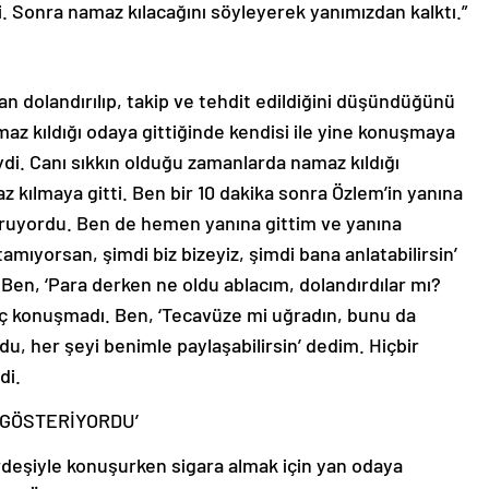
. Sonra namaz kılacağını söyleyerek yanımızdan kalktı.”
an dolandırılıp, takip ve tehdit edildiğini düşündüğünü
az kıldığı odaya gittiğinde kendisi ile yine konuşmaya
riydi. Canı sıkkın olduğu zamanlarda namaz kıldığı
kılmaya gitti. Ben bir 10 dakika sonra Özlem’in yanına
uruyordu. Ben de hemen yanına gittim ve yanına
mıyorsan, şimdi biz bizeyiz, şimdi bana anlatabilirsin’
Ben, ‘Para derken ne oldu ablacım, dolandırdılar mı?
iç konuşmadı. Ben, ‘Tecavüze mi uğradın, bunu da
ldu, her şeyi benimle paylaşabilirsin’ dedim. Hiçbir
di.
 GÖSTERİYORDU’
ardeşiyle konuşurken sigara almak için yan odaya