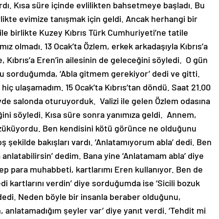
vardı. Kısa süre içinde evlilikten bahsetmeye başladı. Bu
birlikte evimize tanışmak için geldi. Ancak herhangi bir
le birlikte Kuzey Kıbrıs Türk Cumhuriyeti’ne tatile
ımız olmadı. 13 Ocak’ta Özlem, erkek arkadaşıyla Kıbrıs’a
e, Kıbrıs’a Eren’in ailesinin de geleceğini söyledi. O gün
sorduğumda, ‘Abla gitmem gerekiyor’ dedi ve gitti.
iç ulaşamadım. 15 Ocak’ta Kıbrıs’tan döndü. Saat 21.00
vde salonda oturuyorduk. Valizi ile gelen Özlem odasına
ğini söyledi. Kısa süre sonra yanımıza geldi. Annem,
züküyordu. Ben kendisini kötü görünce ne olduğunu
şekilde bakışları vardı. ‘Anlatamıyorum abla’ dedi. Ben
 anlatabilirsin’ dedim. Bana yine ‘Anlatamam abla’ diye
‘Hep para muhabbeti, kartlarımı Eren kullanıyor. Ben de
i kartlarını verdin’ diye sorduğumda ise ‘Sicili bozuk
dedi. Neden böyle bir insanla beraber olduğunu,
, anlatamadığım şeyler var’ diye yanıt verdi. ‘Tehdit mi