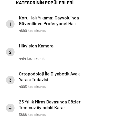
KATEGORİNİN POPÜLERLERİ
Koru Halı Yıkama: Çayyolu’nda
Güvenilir ve Profesyonel Halı
1
Temizliği
4690 kez okundu
Hikvision Kamera
2
4414 kez okundu
Ortopodoloji İle Diyabetik Ayak
Yarası Tedavisi
3
4003 kez okundu
25 Yıllık Miras Davasında Gözler
Temmuz Ayındaki Karar
4
Duruşmasına Çevrildi
3868 kez okundu