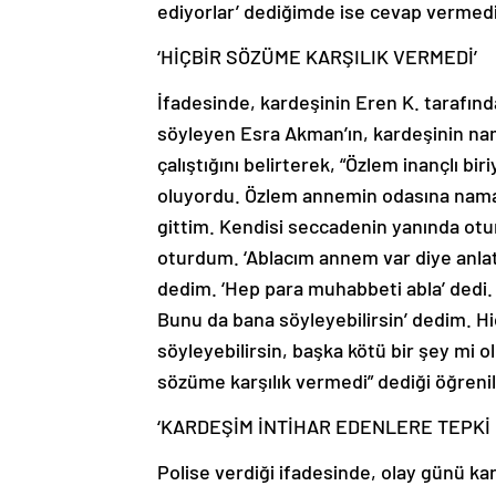
ediyorlar’ dediğimde ise cevap vermedi
‘HİÇBİR SÖZÜME KARŞILIK VERMEDİ’
İfadesinde, kardeşinin Eren K. tarafınd
söyleyen Esra Akman’ın, kardeşinin nam
çalıştığını belirterek, “Özlem inançlı bi
oluyordu. Özlem annemin odasına namaz 
gittim. Kendisi seccadenin yanında ot
oturdum. ‘Ablacım annem var diye anlata
dedim. ‘Hep para muhabbeti abla’ dedi. 
Bunu da bana söyleyebilirsin’ dedim. H
söyleyebilirsin, başka kötü bir şey mi o
sözüme karşılık vermedi” dediği öğrenil
‘KARDEŞİM İNTİHAR EDENLERE TEPKİ
Polise verdiği ifadesinde, olay günü k