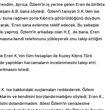
ndim. Ayrıca, Özlem’in iş yerine gelen Eren ile birlikte
ışanı A.B. bana söyledi. Özlem’i tanıyan S.K.’den ise
ni, buna rağmen zorla Kıbrıs’a götürüldüğünü duydum.
ayarak, ‘Eren sana evlenme teklif edecek. Bu sebeple
skı yapmış. Özlem’in arkadaşı olan H.E. de bana, Eren
asına kendi telefonunu yükleyerek onu takip ettiğini
 Eren K.’nin tüm hesapları ile Kuzey Kıbrıs Türk
de yaptıkları harcamaların incelenmesini talep etti.
rılmasını istedi.
n K. ise hakkındaki suçlamaları reddederek, Özlem
larını ve kendisini borçlandırmadığını söyledi. Eren K.,
isini dolandırmadım. Ailesi Özlem’in cenazesine