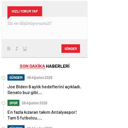
HIZLI YORUM YAP
GÖNDER
SON DAKİKA
HABERLERİ
GÜNDEM
06 Ağustos 2026
Joe Biden 6 aylık hedeflerini açıkladı.
Senato buz gibi…
SPOR
06 Ağustos 2026
En fazla kızaran takım Antalyaspor!
Tam 5 futbolcu….