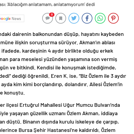
0
News
tındaki dairenin balkonundan düşüp, hayatını kaybeden
ümüne ilişkin soruşturma sürüyor. Akman’ın ablası
i ifadede, kardeşinin 4 aydır birlikte olduğu erkek
aşanan para meselesi yüzünden yaşamına son vermiş
gün ve bitkindi. Kendisi ile konuşmak istediğimde,
i” dediği öğrenildi. Eren K. ise, “Biz Özlem ile 3 aydır
2 ayda kim kimi borçlandırıp, dolandırır. Ailesi Özlem’in
ye konuştu.
üfer ilçesi Ertuğrul Mahallesi Uğur Mumcu Bulvarı’nda
esiyle yaşayan güzellik uzmanı Özlem Akman, iddiaya
dan düştü. Binanın dışında kurulu iskeleye de çarpıp,
erince Bursa Şehir Hastanesi’ne kaldırıldı. Özlem