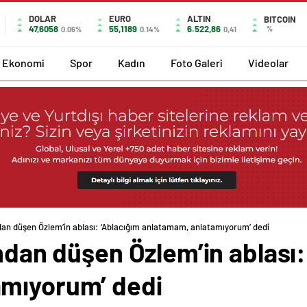
DOLAR
EURO
ALTIN
BITCOIN
47,6058
55,1189
6.522,86
%
0.06%
0.14%
0,41
Ekonomi
Spor
Kadın
Foto Galeri
Videolar
ndan düşen Özlem’in ablası: ‘Ablacığım anlatamam, anlatamıyorum’ dedi
undan düşen Özlem’in ablası:
amıyorum’ dedi