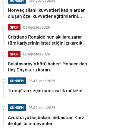
GÜNDEM
06 Ağustos 2026
Norweç silahlı kuvvetleri kadınlardan
oluşan özel kuvvetler eğitimlerini
başlattı.
SPOR
06 Ağustos 2026
Cristiano Ronaldo’nun akıllara zarar
tüm kariyerinin istatistiğini çıkardık !
SPOR
06 Ağustos 2026
Galatasaray’a kötü haber! Monaco’dan
flaş Onyekuru kararı.
GÜNDEM
06 Ağustos 2026
Trump’tan seçim sonrası ilk mülakat
GÜNDEM
06 Ağustos 2026
Avusturya başbakanı Sebastian Kurz
ile ilgili bilinmeyenler