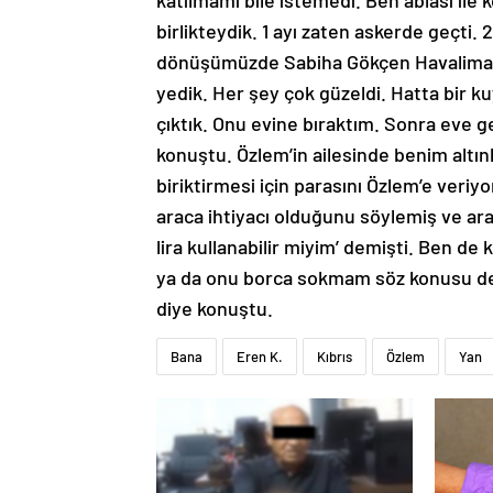
katılmamı bile istemedi. Ben ablası ile 
birlikteydik. 1 ayı zaten askerde geçti. 2
dönüşümüzde Sabiha Gökçen Havalimanı’
yedik. Her şey çok güzeldi. Hatta bir k
çıktık. Onu evine bıraktım. Sonra eve 
konuştu. Özlem’in ailesinde benim altınl
biriktirmesi için parasını Özlem’e veriy
araca ihtiyacı olduğunu söylemiş ve arac
lira kullanabilir miyim’ demişti. Ben d
ya da onu borca sokmam söz konusu değ
diye konuştu.
Bana
Eren K.
Kıbrıs
Özlem
Yan