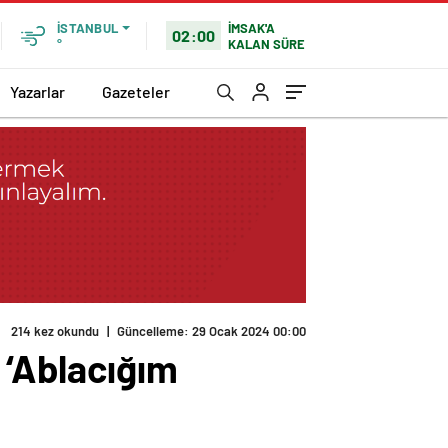
İMSAK'A
İSTANBUL
02:00
KALAN SÜRE
°
Yazarlar
Gazeteler
 ‘Ablacığım