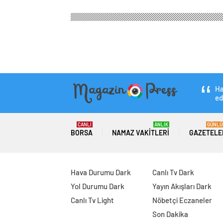
Ha
ed
CANLI
ANLIK
GÜNLÜ
BORSA
NAMAZ VAKITLERI
GAZETELE
Hava Durumu Dark
Canlı Tv Dark
Yol Durumu Dark
Yayın Akışları Dark
Canlı Tv Light
Nöbetçi Eczaneler
Son Dakika