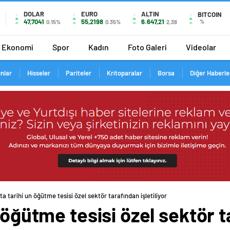
DOLAR
EURO
ALTIN
BITCOIN
47,7041
55,2198
6.647,21
%
0.15%
0.35%
2,38
Ekonomi
Spor
Kadın
Foto Galeri
Videolar
ınlar
Hisseler
Pariteler
Kritoparalar
Borsa
Diğer Haberle
ta tarihi un öğütme tesisi özel sektör tarafından işletiliyor
n öğütme tesisi özel sektör 