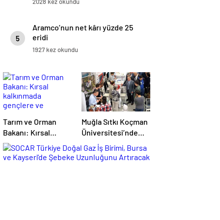
2028 kez okundu
Aramco’nun net kârı yüzde 25
eridi
5
1927 kez okundu
Tarım ve Orman
Muğla Sıtkı Koçman
Bakanı: Kırsal
Üniversitesi’nde
kalkınmada
Turizm Sektörü ve
gençlere ve
Öğrenciler Buluştu
kadınlara pozitif
ayrımcılık yapıyoruz