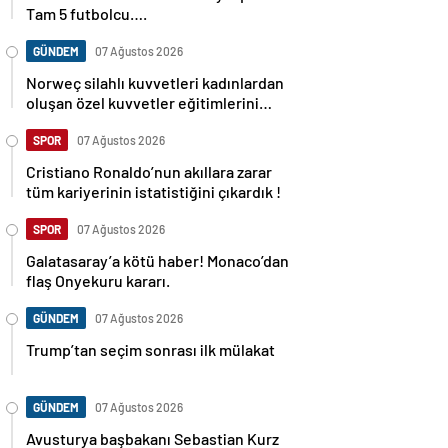
Tam 5 futbolcu….
GÜNDEM
07 Ağustos 2026
Norweç silahlı kuvvetleri kadınlardan
oluşan özel kuvvetler eğitimlerini
başlattı.
SPOR
07 Ağustos 2026
Cristiano Ronaldo’nun akıllara zarar
tüm kariyerinin istatistiğini çıkardık !
SPOR
07 Ağustos 2026
Galatasaray’a kötü haber! Monaco’dan
flaş Onyekuru kararı.
GÜNDEM
07 Ağustos 2026
Trump’tan seçim sonrası ilk mülakat
GÜNDEM
07 Ağustos 2026
Avusturya başbakanı Sebastian Kurz