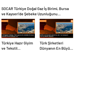
SOCAR Türkiye Doğal Gaz İş Birimi, Bursa
ve Kayseri’de Şebeke Uzunluğunu
Artıracak
Türkiye Hazır Giyim
Türk Şirketleri
ve Tekstil
Dünyanın En Büyük
Sektöründe İhracat
Kompozit
Hedeflerini Açıkladı
Malzemeler
Fuarında