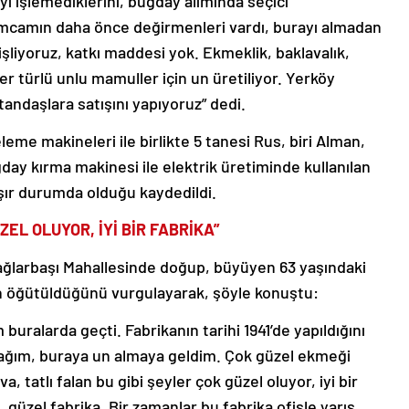
yı işlemediklerini, buğday alımında seçici
amcamın daha önce değirmenleri vardı, burayı almadan
 işliyoruz, katkı maddesi yok. Ekmeklik, baklavalık,
her türlü unlu mamuller için un üretiliyor. Yerköy
andaşlara satışını yapıyoruz” dedi.
me makineleri ile birlikte 5 tanesi Rus, biri Alman,
day kırma makinesi ile elektrik üretiminde kullanılan
ışır durumda olduğu kaydedildi.
ZEL OLUYOR, İYİ BİR FABRİKA”
ağlarbaşı Mahallesinde doğup, büyüyen 63 yaşındaki
un öğütüldüğünü vurgulayarak, şöyle konuştu:
alarda geçti. Fabrikanın tarihi 1941’de yapıldığını
cağım, buraya un almaya geldim. Çok güzel ekmeği
a, tatlı falan bu gibi şeyler çok güzel oluyor, iyi bir
a, güzel fabrika. Bir zamanlar bu fabrika ofisle yarış