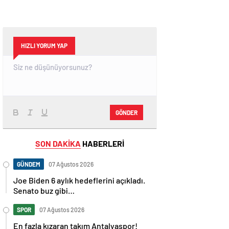
HIZLI YORUM YAP
GÖNDER
SON DAKİKA
HABERLERİ
GÜNDEM
07 Ağustos 2026
Joe Biden 6 aylık hedeflerini açıkladı.
Senato buz gibi…
SPOR
07 Ağustos 2026
En fazla kızaran takım Antalyaspor!