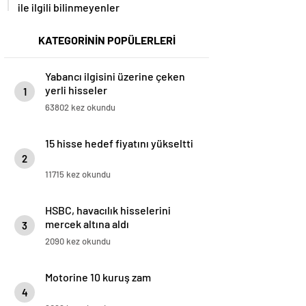
ile ilgili bilinmeyenler
KATEGORİNİN POPÜLERLERİ
Yabancı ilgisini üzerine çeken
yerli hisseler
1
63802 kez okundu
15 hisse hedef fiyatını yükseltti
2
11715 kez okundu
HSBC, havacılık hisselerini
mercek altına aldı
3
2090 kez okundu
Motorine 10 kuruş zam
4