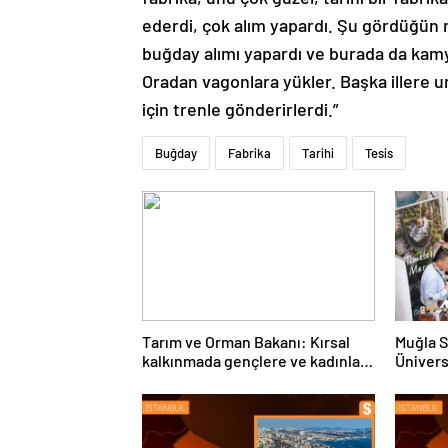
ederdi, çok alım yapardı. Şu gördüğün m
buğday alımı yapardı ve burada da kamy
Oradan vagonlara yükler. Başka illere un
için trenle gönderirlerdi.”
Buğday
Fabrika
Tarihi
Tesis
Tarım ve Orman Bakanı: Kırsal
Muğla S
kalkınmada gençlere ve kadınlara
Ünivers
pozitif ayrımcılık yapıyoruz
ve Öğre