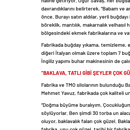
haline getiriyor. Uğur Savaş, her buğda
davrandıklarını belirterek, “Babam ve 
önce. Burayı satın aldılar, yerli buğdayı
böreklik, mantılık, makarnalık velhasıl 
bölgesindeki ekmek fabrikalarına ve vat
Fabrikada buğday yıkama, temizleme, ele
diğeri İtalyan olmak üzere toplam 7 buğ
İngiliz yapımı buhar makinesinin de çal
“BAKLAVA, TATLI GİBİ ŞEYLER ÇOK GÜ
Fabrika ve TMO silolarının bulunduğu B
Mehmet Yavuz, fabrikada çok kaliteli 
“Doğma büyüme buralıyım. Çocukluğum bur
söylüyorlar. Ben şimdi 30 torba un ala
oluyor, baklavalık falan çok güzel. Baklav
fabrika, unu çok güzel, tarihi bir fabrik