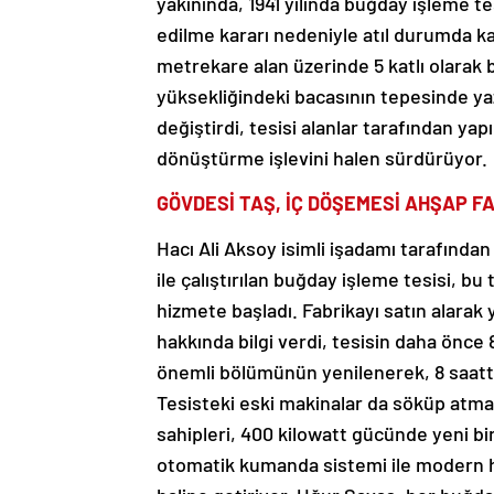
yakınında, 1941 yılında buğday işleme te
edilme kararı nedeniyle atıl durumda ka
metrekare alan üzerinde 5 katlı olarak 
yüksekliğindeki bacasının tepesinde yaz 
değiştirdi, tesisi alanlar tarafından yap
dönüştürme işlevini halen sürdürüyor.
GÖVDESİ TAŞ, İÇ DÖŞEMESİ AHŞAP F
Hacı Ali Aksoy isimli işadamı tarafından
ile çalıştırılan buğday işleme tesisi, bu
hizmete başladı. Fabrikayı satın alarak
hakkında bilgi verdi, tesisin daha önce 
önemli bölümünün yenilenerek, 8 saatte
Tesisteki eski makinalar da söküp atmayı
sahipleri, 400 kilowatt gücünde yeni bir 
otomatik kumanda sistemi ile modern ha