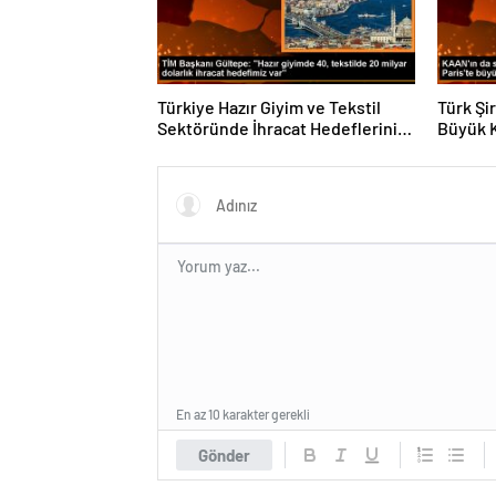
Türkiye Hazır Giyim ve Tekstil
Türk Şi
Sektöründe İhracat Hedeflerini
Büyük 
Açıkladı
Fuarın
En az 10 karakter gerekli
Gönder