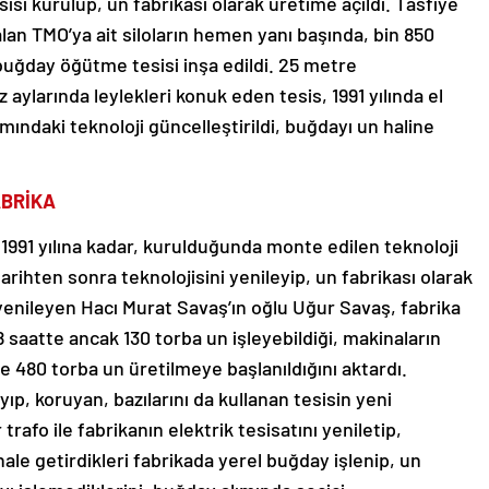
sisi kurulup, un fabrikası olarak üretime açıldı. Tasfiye
lan TMO’ya ait siloların hemen yanı başında, bin 850
buğday öğütme tesisi inşa edildi. 25 metre
aylarında leylekleri konuk eden tesis, 1991 yılında el
ımındaki teknoloji güncelleştirildi, buğdayı un haline
ABRİKA
 1991 yılına kadar, kurulduğunda monte edilen teknoloji
 tarihten sonra teknolojisini yenileyip, un fabrikası olarak
 yenileyen Hacı Murat Savaş’ın oğlu Uğur Savaş, fabrika
8 saatte ancak 130 torba un işleyebildiği, makinaların
 480 torba un üretilmeye başlanıldığını aktardı.
p, koruyan, bazılarını da kullanan tesisin yeni
trafo ile fabrikanın elektrik tesisatını yeniletip,
le getirdikleri fabrikada yerel buğday işlenip, un