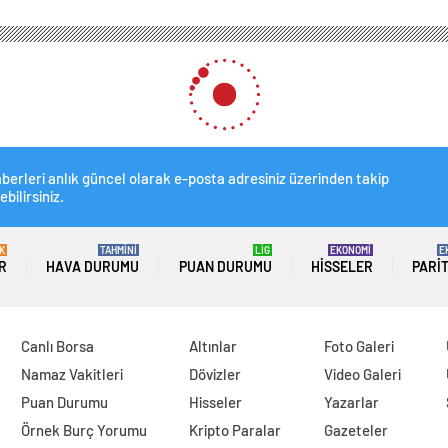
berleri anlık güncel olarak e-posta adresiniz üzerinden takip
ebilirsiniz.
K
TAHMİNİ
LİG
EKONOMİ
E
R
HAVA DURUMU
PUAN DURUMU
HISSELER
PARI
Canlı Borsa
Altınlar
Foto Galeri
Namaz Vakitleri
Dövizler
Video Galeri
Puan Durumu
Hisseler
Yazarlar
Örnek Burç Yorumu
Kripto Paralar
Gazeteler