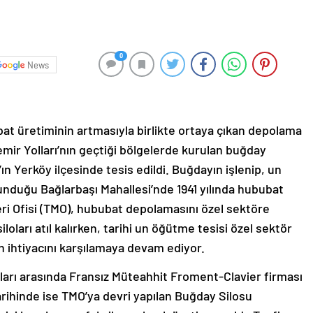
0
News
bat üretiminin artmasıyla birlikte ortaya çıkan depolama
emir Yolları’nın geçtiği bölgelerde kurulan buğday
t’ın Yerköy ilçesinde tesis edildi. Buğdayın işlenip, un
ulunduğu Bağlarbaşı Mahallesi’nde 1941 yılında hububat
ri Ofisi (TMO), hububat depolamasını özel sektöre
ları atıl kalırken, tarihi un öğütme tesisi özel sektör
 un ihtiyacını karşılamaya devam ediyor.
ılları arasında Fransız Müteahhit Froment-Clavier firması
tarihinde ise TMO’ya devri yapılan Buğday Silosu