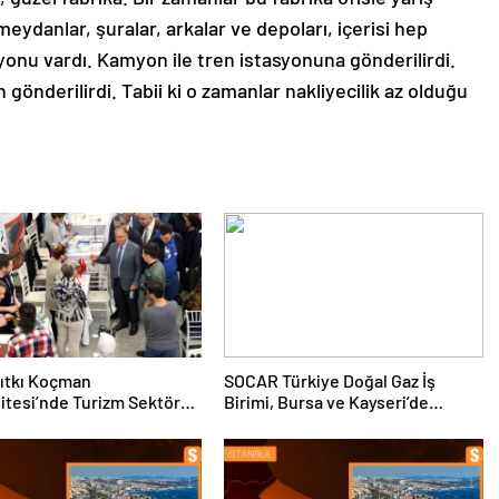
eydanlar, şuralar, arkalar ve depoları, içerisi hep
onu vardı. Kamyon ile tren istasyonuna gönderilirdi.
 gönderilirdi. Tabii ki o zamanlar nakliyecilik az olduğu
ıtkı Koçman
SOCAR Türkiye Doğal Gaz İş
itesi’nde Turizm Sektörü
Birimi, Bursa ve Kayseri’de
nciler Buluştu
Şebeke Uzunluğunu Artıracak