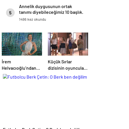
Annelik duygusunun ortak
tanımı diyebileceğimiz 10 başlık.
5
1496 kez okundu
İrem
Küçük Sırlar
Helvacıoğlu’ndan
dizisinin oyuncuları
müjdeli haber geldi!
15 yıl sonra bir arada
3 aylık hamile