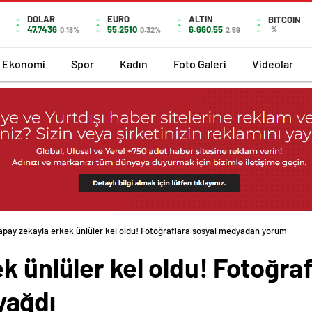
DOLAR
EURO
ALTIN
BITCOIN
47,7436
55,2510
6.660,55
%
0.18%
0.32%
2,59
Ekonomi
Spor
Kadın
Foto Galeri
Videolar
apay zekayla erkek ünlüler kel oldu! Fotoğraflara sosyal medyadan yorum
k ünlüler kel oldu! Fotoğraf
yağdı