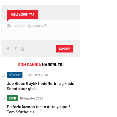
HIZLI YORUM YAP
GÖNDER
SON DAKİKA
HABERLERİ
GÜNDEM
09 Ağustos 2026
Joe Biden 6 aylık hedeflerini açıkladı.
Senato buz gibi…
SPOR
09 Ağustos 2026
En fazla kızaran takım Antalyaspor!
Tam 5 futbolcu….