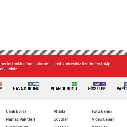
berleri anlık güncel olarak e-posta adresiniz üzerinden takip
ebilirsiniz.
K
TAHMİNİ
LİG
EKONOMİ
E
R
HAVA DURUMU
PUAN DURUMU
HISSELER
PARI
Canlı Borsa
Altınlar
Foto Galeri
Namaz Vakitleri
Dövizler
Video Galeri