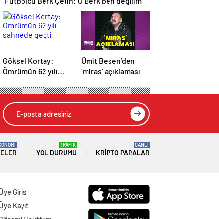
Futbolcu Berk Çetin: O Berk ben değilim
Göksel Kortay:
Ümit Besen’den
Ömrümün 62 yılı
‘miras’ açıklaması
sahnede geçti
KONOMİ
TRAFİK
CANLI
TELER
YOL DURUMU
KRIPTO PARALAR
Üye Giriş
Üye Kayıt