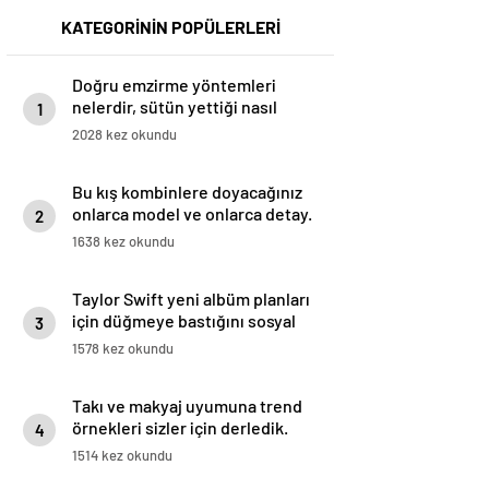
KATEGORİNİN POPÜLERLERİ
Doğru emzirme yöntemleri
nelerdir, sütün yettiği nasıl
1
anlaşılır?
2028 kez okundu
Bu kış kombinlere doyacağınız
onlarca model ve onlarca detay.
2
1638 kez okundu
Taylor Swift yeni albüm planları
için düğmeye bastığını sosyal
3
medyadan duyurdu!
1578 kez okundu
Takı ve makyaj uyumuna trend
örnekleri sizler için derledik.
4
1514 kez okundu