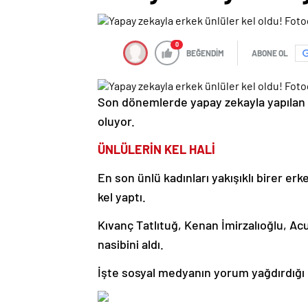
0
BEĞENDİM
ABONE OL
Son dönemlerde yapay zekayla yapılan
oluyor.
ÜNLÜLERİN KEL HALİ
En son ünlü kadınları yakışıklı birer e
kel yaptı.
Kıvanç Tatlıtuğ, Kenan İmirzalıoğlu, Acu
nasibini aldı.
İşte sosyal medyanın yorum yağdırdığı