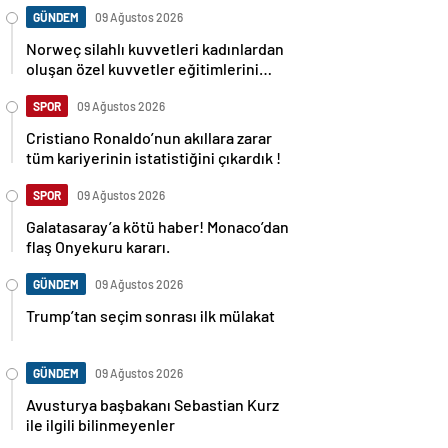
GÜNDEM
09 Ağustos 2026
Norweç silahlı kuvvetleri kadınlardan
oluşan özel kuvvetler eğitimlerini
başlattı.
SPOR
09 Ağustos 2026
Cristiano Ronaldo’nun akıllara zarar
tüm kariyerinin istatistiğini çıkardık !
SPOR
09 Ağustos 2026
Galatasaray’a kötü haber! Monaco’dan
flaş Onyekuru kararı.
GÜNDEM
09 Ağustos 2026
Trump’tan seçim sonrası ilk mülakat
GÜNDEM
09 Ağustos 2026
Avusturya başbakanı Sebastian Kurz
ile ilgili bilinmeyenler