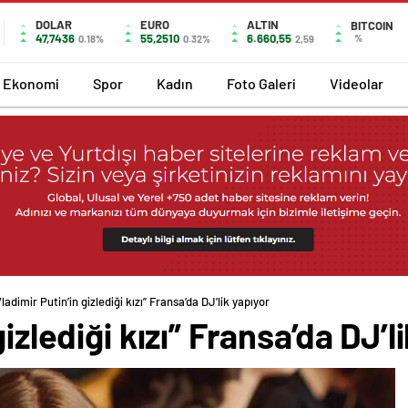
DOLAR
EURO
ALTIN
BITCOIN
47,7436
55,2510
6.660,55
%
0.18%
0.32%
2,59
Ekonomi
Spor
Kadın
Foto Galeri
Videolar
Vladimir Putin’in gizlediği kızı” Fransa’da DJ’lik yapıyor
izlediği kızı” Fransa’da DJ’l