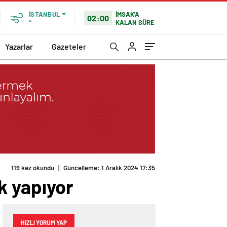
İMSAK'A
İSTANBUL
02:00
KALAN SÜRE
°
Yazarlar
Gazeteler
ik yapıyor
HIZLI YORUM YAP