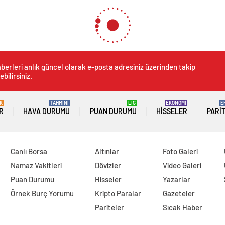
urgu iddialarıyla gündeme gelen MasterChef’te şüphe uyandıran olay
a gündeme gelen MasterChef