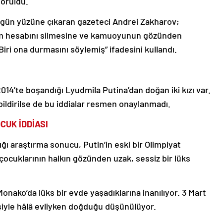
görüldü.
kez gün yüzüne çıkaran gazeteci Andrei Zakharov;
am hesabını silmesine ve kamuoyunun gözünden
iri ona durmasını söylemiş” ifadesini kullandı.
014’te boşandığı Lyudmila Putina’dan doğan iki kızı var.
ildirilse de bu iddialar resmen onaylanmadı.
CUK İDDİASI
ı araştırma sonucu, Putin’in eski bir Olimpiyat
 çocuklarının halkın gözünden uzak, sessiz bir lüks
onako’da lüks bir evde yaşadıklarına inanılıyor. 3 Mart
eşiyle hâlâ evliyken doğduğu düşünülüyor.