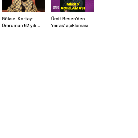
Göksel Kortay:
Ümit Besen’den
Ömrümün 62 yılı
‘miras’ açıklaması
sahnede geçti