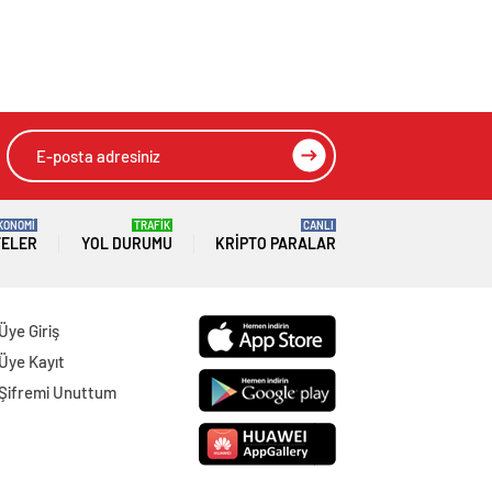
’te şüphe
HIZLI YORUM YAP
GÖNDER
SON DAKİKA
HABERLERİ
GÜNDEM
08 Ağustos 2026
Joe Biden 6 aylık hedeflerini açıkladı.