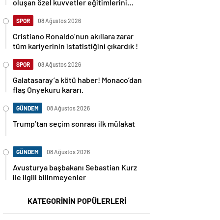
oluşan özel kuvvetler eğitimlerini
başlattı.
SPOR
08 Ağustos 2026
Cristiano Ronaldo’nun akıllara zarar
tüm kariyerinin istatistiğini çıkardık !
SPOR
08 Ağustos 2026
Galatasaray’a kötü haber! Monaco’dan
flaş Onyekuru kararı.
GÜNDEM
08 Ağustos 2026
Trump’tan seçim sonrası ilk mülakat
GÜNDEM
08 Ağustos 2026
Avusturya başbakanı Sebastian Kurz
ile ilgili bilinmeyenler
KATEGORİNİN POPÜLERLERİ