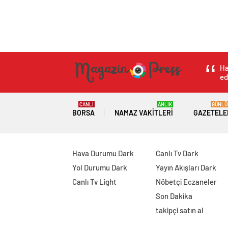
Magazin Haber Press
Magazin
Anne Çocuk
K
Kurgu iddialarıyl
uyandıran olay