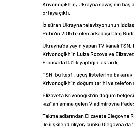
Krivonogikh’in, Ukrayna savaşının başla
ortaya çıktı.
İz süren Ukrayna televizyonunun iddiası
Putin’in 2015’te ölen arkadaşı Oleg Rudn
Ukrayna’da yayın yapan TV kanalı TSN, P
Krivonogikh’in Luiza Rozova ve Elizave
Fransa’da DJ’lik yaptığını aktardı.
TSN, bu keşfi, uçuş listelerine bakarak 
Krivonogikh’in doğum tarihi ve telefon n
Elizaveta Krivonogikh’in doğum belgesi
kızı” anlamına gelen Vladimirovna ifades
Takma adlarından Elizaveta Olegovna R
ile ilişkilendiriliyor, çünkü Olegovna da “