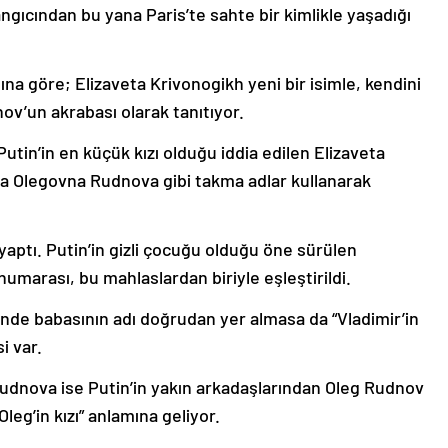
ngıcından bu yana Paris’te sahte bir kimlikle yaşadığı
na göre; Elizaveta Krivonogikh yeni bir isimle, kendini
ov’un akrabası olarak tanıtıyor.
utin’in en küçük kızı olduğu iddia edilen Elizaveta
ta Olegovna Rudnova gibi takma adlar kullanarak
yaptı. Putin’in gizli çocuğu olduğu öne sürülen
umarası, bu mahlaslardan biriyle eşleştirildi.
nde babasının adı doğrudan yer almasa da “Vladimir’in
i var.
udnova ise Putin’in yakın arkadaşlarından Oleg Rudnov
Oleg’in kızı” anlamına geliyor.