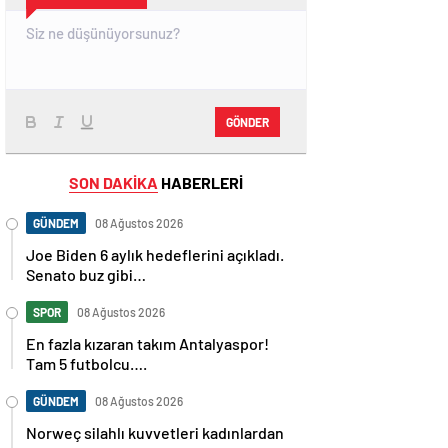
GÖNDER
SON DAKİKA
HABERLERİ
GÜNDEM
08 Ağustos 2026
Joe Biden 6 aylık hedeflerini açıkladı.
Senato buz gibi…
SPOR
08 Ağustos 2026
En fazla kızaran takım Antalyaspor!
Tam 5 futbolcu….
GÜNDEM
08 Ağustos 2026
Norweç silahlı kuvvetleri kadınlardan