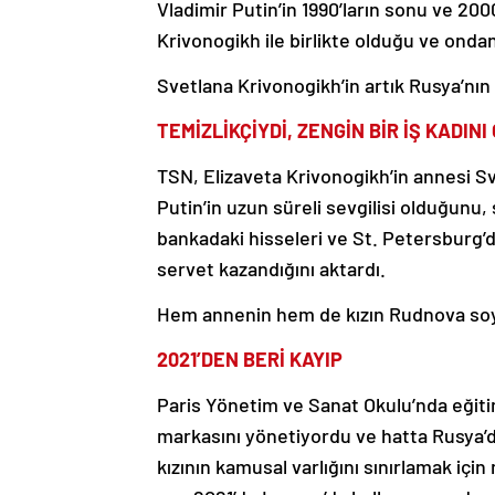
Vladimir Putin’in 1990’ların sonu ve 200
Krivonogikh ile birlikte olduğu ve ond
Svetlana Krivonogikh’in artık Rusya’nın
TEMİZLİKÇİYDİ, ZENGİN BİR İŞ KADINI
TSN, Elizaveta Krivonogikh’in annesi Sv
Putin’in uzun süreli sevgilisi olduğunu,
bankadaki hisseleri ve St. Petersburg’da
servet kazandığını aktardı.
Hem annenin hem de kızın Rudnova soyadı
2021’DEN BERİ KAYIP
Paris Yönetim ve Sanat Okulu’nda eğit
markasını yönetiyordu ve hatta Rusya’d
kızının kamusal varlığını sınırlamak içi