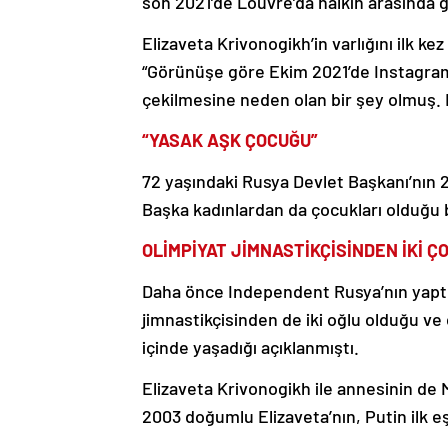
son 2021’de Louvre’da halkın arasında 
Elizaveta Krivonogikh’in varlığını ilk 
“Görünüşe göre Ekim 2021’de Instagr
çekilmesine neden olan bir şey olmuş. B
“YASAK AŞK ÇOCUĞU”
72 yaşındaki Rusya Devlet Başkanı’nın 2
Başka kadınlardan da çocukları olduğu b
OLİMPİYAT JİMNASTİKÇİSİNDEN İKİ ÇO
Daha önce Independent Rusya’nın yaptığ
jimnastikçisinden de iki oğlu olduğu ve
içinde yaşadığı açıklanmıştı.
Elizaveta Krivonogikh ile annesinin de M
2003 doğumlu Elizaveta’nın, Putin ilk 