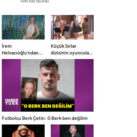
1495 kez okundu
İrem
Küçük Sırlar
Helvacıoğlu’ndan
dizisinin oyuncuları
müjdeli haber geldi!
15 yıl sonra bir arada
3 aylık hamile
Futbolcu Berk Çetin: O Berk ben değilim