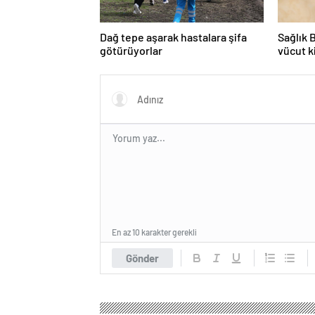
Dağ tepe aşarak hastalara şifa
Sağlık 
götürüyorlar
vücut k
En az 10 karakter gerekli
Gönder