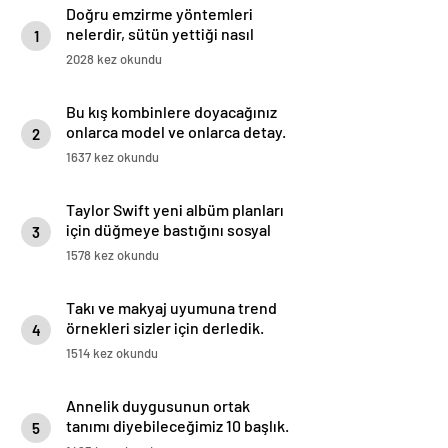
Doğru emzirme yöntemleri
nelerdir, sütün yettiği nasıl
1
anlaşılır?
2028 kez okundu
Bu kış kombinlere doyacağınız
onlarca model ve onlarca detay.
2
1637 kez okundu
Taylor Swift yeni albüm planları
için düğmeye bastığını sosyal
3
medyadan duyurdu!
1578 kez okundu
Takı ve makyaj uyumuna trend
örnekleri sizler için derledik.
4
1514 kez okundu
Annelik duygusunun ortak
tanımı diyebileceğimiz 10 başlık.
5