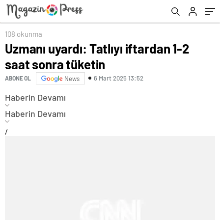
108 okunma
Uzmanı uyardı: Tatlıyı iftardan 1-2
saat sonra tüketin
6 Mart 2025 13:52
ABONE OL
News
Haberin Devamı
Haberin Devamı
/