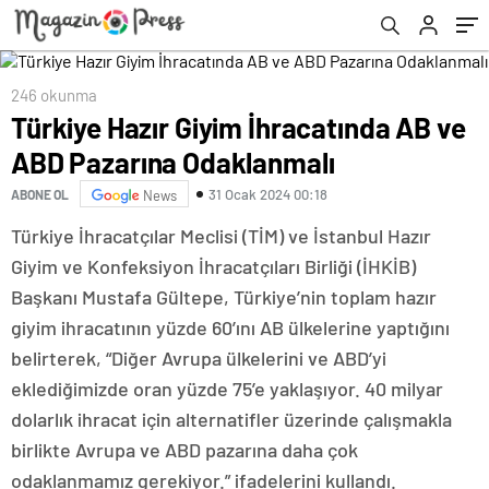
246 okunma
Türkiye Hazır Giyim İhracatında AB ve
ABD Pazarına Odaklanmalı
31 Ocak 2024 00:18
ABONE OL
News
Türkiye İhracatçılar Meclisi (TİM) ve İstanbul Hazır
Giyim ve Konfeksiyon İhracatçıları Birliği (İHKİB)
Başkanı Mustafa Gültepe, Türkiye’nin toplam hazır
giyim ihracatının yüzde 60’ını AB ülkelerine yaptığını
belirterek, “Diğer Avrupa ülkelerini ve ABD’yi
eklediğimizde oran yüzde 75’e yaklaşıyor. 40 milyar
dolarlık ihracat için alternatifler üzerinde çalışmakla
birlikte Avrupa ve ABD pazarına daha çok
odaklanmamız gerekiyor.” ifadelerini kullandı.