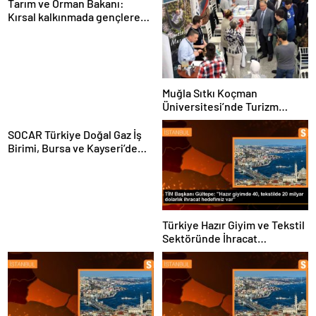
Tarım ve Orman Bakanı:
Kırsal kalkınmada gençlere
ve kadınlara pozitif ayrımcılık
yapıyoruz
Muğla Sıtkı Koçman
Üniversitesi’nde Turizm
Sektörü ve Öğrenciler
Buluştu
SOCAR Türkiye Doğal Gaz İş
Birimi, Bursa ve Kayseri’de
Şebeke Uzunluğunu Artıracak
Türkiye Hazır Giyim ve Tekstil
Sektöründe İhracat
Hedeflerini Açıkladı