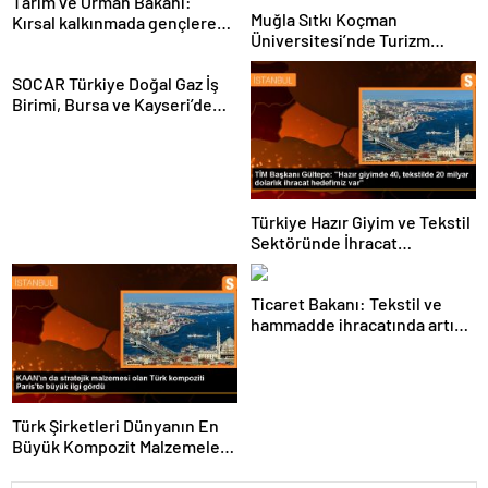
Tarım ve Orman Bakanı:
Muğla Sıtkı Koçman
Kırsal kalkınmada gençlere
Üniversitesi’nde Turizm
ve kadınlara pozitif ayrımcılık
Sektörü ve Öğrenciler
yapıyoruz
Buluştu
SOCAR Türkiye Doğal Gaz İş
Birimi, Bursa ve Kayseri’de
Şebeke Uzunluğunu Artıracak
Türkiye Hazır Giyim ve Tekstil
Sektöründe İhracat
Hedeflerini Açıkladı
Ticaret Bakanı: Tekstil ve
hammadde ihracatında artış
var
Türk Şirketleri Dünyanın En
Büyük Kompozit Malzemeler
Fuarında