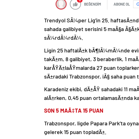
0
BEĞENDİM
ABONE OL
Trendyol SÃ¼per Lig’in 25. haftasÄ±nd
sahada galibiyet serisini 5 maÃ§a Ã§
sÃ¼rdÃ¼rdÃ¼.
Ligin 25 haftalÄ±k bÃ¶lÃ¼mÃ¼nde evi
takÄ±m, 8 galibiyet, 3 beraberlik, 1 ma
karÅŸÄ±laÅŸmalarda 27 puan toplarken 
sÄ±radaki Trabzonspor, iÃ§ saha puan 
Karadeniz ekibi, dÄ±ÅŸ sahadaki 11 maÃ
alÄ±rken, 0,45 puan ortalamasÄ±nda ka
SON 5 MAÃ‡TA 15 PUAN
Trabzonspor, ligde Papara Park’ta oy
gelerek 15 puan topladÄ±.