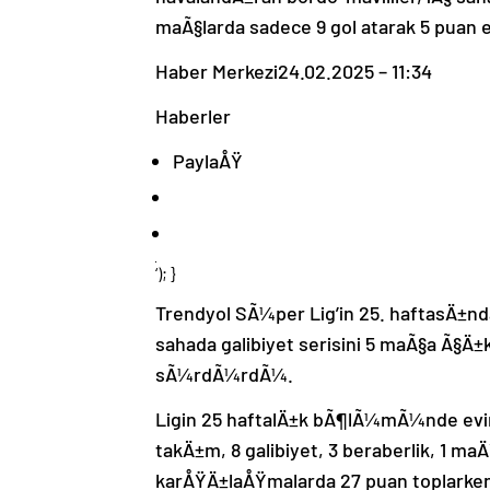
maÃ§larda sadece 9 gol atarak 5 puan e
Haber Merkezi
24.02.2025 – 11:34
Haberler
PaylaÅŸ
‘); }
Trendyol SÃ¼per Lig’in 25. haftasÄ±nd
sahada galibiyet serisini 5 maÃ§a Ã§
sÃ¼rdÃ¼rdÃ¼.
Ligin 25 haftalÄ±k bÃ¶lÃ¼mÃ¼nde evi
takÄ±m, 8 galibiyet, 3 beraberlik, 1 ma
karÅŸÄ±laÅŸmalarda 27 puan toplarken 