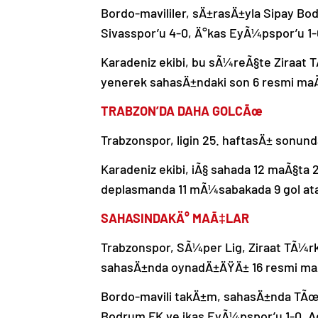
Bordo-mavililer, sÄ±rasÄ±yla Sipay Bod
Sivasspor’u 4-0, Ä°kas EyÃ¼pspor’u 1-0
Karadeniz ekibi, bu sÃ¼reÃ§te Ziraat
yenerek sahasÄ±ndaki son 6 resmi ma
TRABZON’DA DAHA GOLCÃœ
Trabzonspor, ligin 25. haftasÄ± sonund
Karadeniz ekibi, iÃ§ sahada 12 maÃ§ta
deplasmanda 11 mÃ¼sabakada 9 gol ata
SAHASINDAKÄ° MAÃ‡LAR
Trabzonspor, SÃ¼per Lig, Ziraat TÃ¼r
sahasÄ±nda oynadÄ±ÄŸÄ± 16 resmi maÃ§t
Bordo-mavili takÄ±m, sahasÄ±nda TÃ
Bodrum FK ve ikas EyÃ¼pspor’u 1-0, A