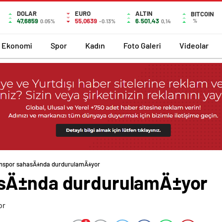
DOLAR
EURO
ALTIN
BITCOIN
47,6859
55,0639
6.501,43
%
0.05%
-0.13%
0,14
Ekonomi
Spor
Kadın
Foto Galeri
Videolar
nspor sahasÄ±nda durdurulamÄ±yor
sÄ±nda durdurulamÄ±yor