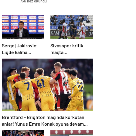
736 kez okundu
Sergej Jakirovic:
Sivasspor kritik
Ligde kalma
maçta
konusunda çok
Kasımpaşa’ya
önemli bir adım
mağlup!
attık
Brentford – Brighton maçında korkutan
anlar! Yunus Emre Konak oyuna devam
edemedi…