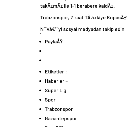
takÄ±mÄ± ile 1-1 berabere kaldÄ±.
Trabzonspor, Ziraat TÃ¼rkiye KupasÄ±
NTVâ€™yi sosyal medyadan takip edin
PaylaÅŸ
Etiketler :
Haberler –
Süper Lig
Spor
Trabzonspor
Gaziantepspor