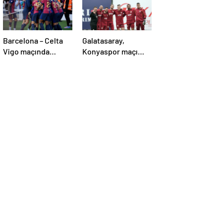
Barcelona – Celta
Galatasaray,
Vigo maçında
Konyaspor maçı
inanılmaz geri
hazırlıklarına
dönüş! Raphinha
başladı!
maça damga vurdu