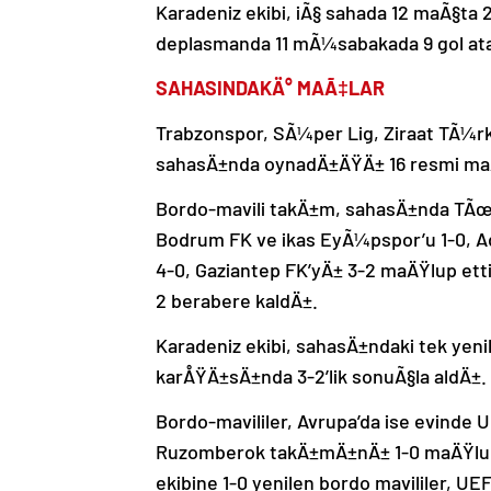
Karadeniz ekibi, iÃ§ sahada 12 maÃ§ta
deplasmanda 11 mÃ¼sabakada 9 gol ata
SAHASINDAKÄ° MAÃ‡LAR
Trabzonspor, SÃ¼per Lig, Ziraat TÃ¼r
sahasÄ±nda oynadÄ±ÄŸÄ± 16 resmi maÃ§t
Bordo-mavili takÄ±m, sahasÄ±nda TÃ
Bodrum FK ve ikas EyÃ¼pspor’u 1-0, A
4-0, Gaziantep FK’yÄ± 3-2 maÄŸlup etti
2 berabere kaldÄ±.
Karadeniz ekibi, sahasÄ±ndaki tek yeni
karÅŸÄ±sÄ±nda 3-2’lik sonuÃ§la aldÄ±.
Bordo-mavililer, Avrupa’da ise evinde 
Ruzomberok takÄ±mÄ±nÄ± 1-0 maÄŸlup 
ekibine 1-0 yenilen bordo mavililer, UEF