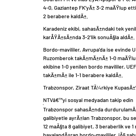
4-0, Gaziantep FK’yÄ± 3-2 maÄŸlup etti
2 berabere kaldÄ±.
Karadeniz ekibi, sahasÄ±ndaki tek yeni
karÅŸÄ±sÄ±nda 3-2’lik sonuÃ§la aldÄ±.
Bordo-mavililer, Avrupa’da ise evinde 
Ruzomberok takÄ±mÄ±nÄ± 1-0 maÄŸlup 
ekibine 1-0 yenilen bordo mavililer, UEF
takÄ±mÄ± ile 1-1 berabere kaldÄ±.
Trabzonspor, Ziraat TÃ¼rkiye KupasÄ±
NTVâ€™yi sosyal medyadan takip edin
Trabzonspor sahasÄ±nda durdurulamÄ±
galibiyetle ayrÄ±lan Trabzonspor, bu s
12 maÃ§ta 8 galibiyet, 3 beraberlik ve 1
havalandÄ±ran bordo-mavililer, iÃ§ s