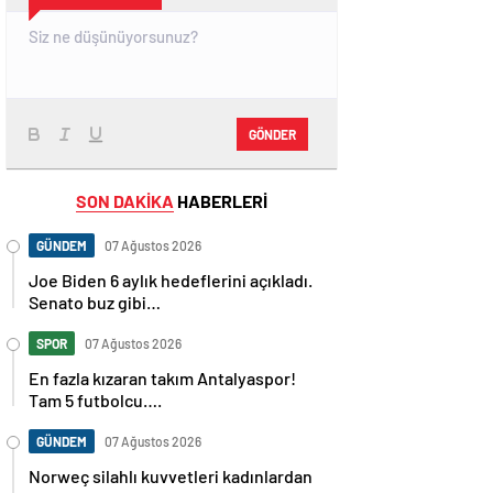
GÖNDER
SON DAKİKA
HABERLERİ
GÜNDEM
07 Ağustos 2026
Joe Biden 6 aylık hedeflerini açıkladı.
Senato buz gibi…
SPOR
07 Ağustos 2026
En fazla kızaran takım Antalyaspor!
Tam 5 futbolcu….
GÜNDEM
07 Ağustos 2026
Norweç silahlı kuvvetleri kadınlardan