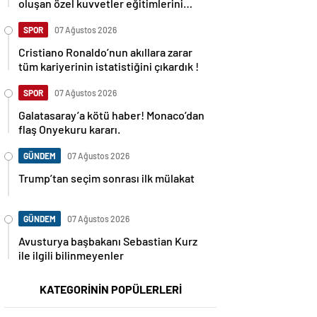
oluşan özel kuvvetler eğitimlerini
başlattı.
SPOR
07 Ağustos 2026
Cristiano Ronaldo’nun akıllara zarar
tüm kariyerinin istatistiğini çıkardık !
SPOR
07 Ağustos 2026
Galatasaray’a kötü haber! Monaco’dan
flaş Onyekuru kararı.
GÜNDEM
07 Ağustos 2026
Trump’tan seçim sonrası ilk mülakat
GÜNDEM
07 Ağustos 2026
Avusturya başbakanı Sebastian Kurz
ile ilgili bilinmeyenler
KATEGORİNİN POPÜLERLERİ