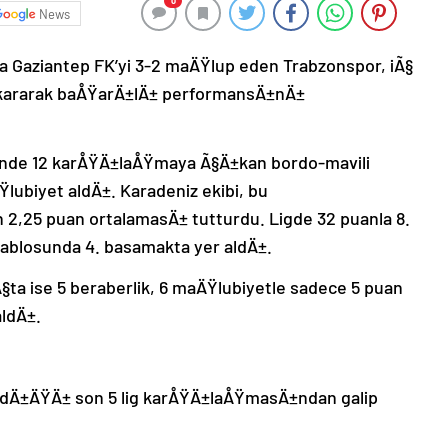
0
News
a Gaziantep FK’yi 3-2 maÄŸlup eden Trabzonspor, iÃ§
Ä±kararak baÅŸarÄ±lÄ± performansÄ±nÄ±
nde 12 karÅŸÄ±laÅŸmaya Ã§Ä±kan bordo-mavili
ÄŸlubiyet aldÄ±. Karadeniz ekibi, bu
2,25 puan ortalamasÄ± tutturdu. Ligde 32 puanla 8.
tablosunda 4. basamakta yer aldÄ±.
§ta ise 5 beraberlik, 6 maÄŸlubiyetle sadece 5 puan
ldÄ±.
nadÄ±ÄŸÄ± son 5 lig karÅŸÄ±laÅŸmasÄ±ndan galip