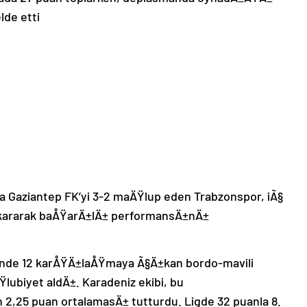
lde etti
a Gaziantep FK’yi 3-2 maÄŸlup eden Trabzonspor, iÃ§
Ä±kararak baÅŸarÄ±lÄ± performansÄ±nÄ±
nde 12 karÅŸÄ±laÅŸmaya Ã§Ä±kan bordo-mavili
ÄŸlubiyet aldÄ±. Karadeniz ekibi, bu
2,25 puan ortalamasÄ± tutturdu. Ligde 32 puanla 8.