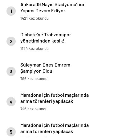
Ankara 19 Mayıs Stadyumu’nun
Yapımı Devam Ediyor
1
1421 kez okundu
Diabate’ye Trabzonspor
yönetiminden kesik! .
2
1134 kez okundu
Süleyman Enes Emrem
Şampiyon Oldu
3
796 kez okundu
Maradona için futbol maçlarında
anma törenleri yapılacak
4
746 kez okundu
Maradona için futbol maçlarında
anma törenleri yapılacak
5