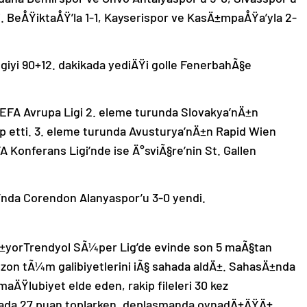
. BeÅŸiktaÅŸ’la 1-1, Kayserispor ve KasÄ±mpaÅŸa’yla 2-
lgiyi 90+12. dakikada yediÄŸi golle FenerbahÃ§e
UEFA Avrupa Ligi 2. eleme turunda Slovakya’nÄ±n
etti. 3. eleme turunda Avusturya’nÄ±n Rapid Wien
A Konferans Ligi’nde ise Ä°sviÃ§re’nin St. Gallen
’nda Corendon Alanyaspor’u 3-0 yendi.
yorTrendyol SÃ¼per Lig’de evinde son 5 maÃ§tan
ezon tÃ¼m galibiyetlerini iÃ§ sahada aldÄ±. SahasÄ±nda
 maÄŸlubiyet elde eden, rakip fileleri 30 kez
ahada 27 puan toplarken, deplasmanda oynadÄ±ÄŸÄ±