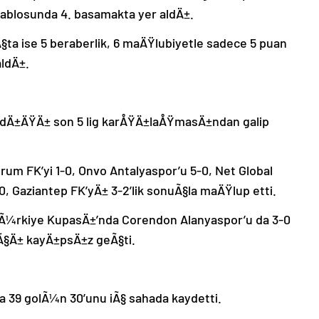
tablosunda 4. basamakta yer aldÄ±.
§ta ise 5 beraberlik, 6 maÄŸlubiyetle sadece 5 puan
ldÄ±.
nadÄ±ÄŸÄ± son 5 lig karÅŸÄ±laÅŸmasÄ±ndan galip
rum FK’yi 1-0, Onvo Antalyaspor’u 5-0, Net Global
, Gaziantep FK’yÄ± 3-2’lik sonuÃ§la maÄŸlup etti.
 TÃ¼rkiye KupasÄ±’nda Corendon Alanyaspor’u da 3-0
Ã§Ä± kayÄ±psÄ±z geÃ§ti.
a 39 golÃ¼n 30’unu iÃ§ sahada kaydetti.