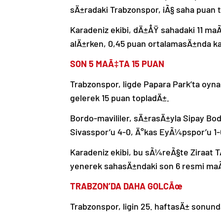
sÄ±radaki Trabzonspor, iÃ§ saha puan 
Karadeniz ekibi, dÄ±ÅŸ sahadaki 11 maÃ
alÄ±rken, 0,45 puan ortalamasÄ±nda ka
SON 5 MAÃ‡TA 15 PUAN
Trabzonspor, ligde Papara Park’ta oy
gelerek 15 puan topladÄ±.
Bordo-mavililer, sÄ±rasÄ±yla Sipay Bod
Sivasspor’u 4-0, Ä°kas EyÃ¼pspor’u 1-0
Karadeniz ekibi, bu sÃ¼reÃ§te Ziraat
yenerek sahasÄ±ndaki son 6 resmi ma
TRABZON’DA DAHA GOLCÃœ
Trabzonspor, ligin 25. haftasÄ± sonund