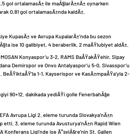
 2,5 gol ortalamasÄ± ile maÃ§larÄ±nÄ± oynarken
rak 0,81 gol ortalamasÄ±nda kaldÄ±.
kiye KupasÄ± ve Avrupa KupalarÄ±’nda bu sezon
a ise 10 galibiyet, 4 beraberlik, 2 maÄŸlubiyet aldÄ±.
œMOSAN Konyaspor’u 3-2, RAMS BaÅŸakÅŸehir, Sipay
dana Demirspor ve Onvo Antalyaspor’u 5-0, Sivasspor’u
. BeÅŸiktaÅŸ’la 1-1, Kayserispor ve KasÄ±mpaÅŸa’yla 2-
lgiyi 90+12. dakikada yediÄŸi golle FenerbahÃ§e
UEFA Avrupa Ligi 2. eleme turunda Slovakya’nÄ±n
etti. 3. eleme turunda Avusturya’nÄ±n Rapid Wien
A Konferans Ligi’nde ise Ä°sviÃ§re’nin St. Gallen