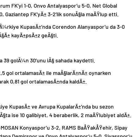
rum FK’yi 1-0, Onvo Antalyaspor’u 5-0, Net Global
, Gaziantep FK’yÄ± 3-2’lik sonuÃ§la maÄŸlup etti.
 TÃ¼rkiye KupasÄ±’nda Corendon Alanyaspor’u da 3-0
Ã§Ä± kayÄ±psÄ±z geÃ§ti.
a 39 golÃ¼n 30’unu iÃ§ sahada kaydetti.
 2,5 gol ortalamasÄ± ile maÃ§larÄ±nÄ± oynarken
rak 0,81 gol ortalamasÄ±nda kaldÄ±.
kiye KupasÄ± ve Avrupa KupalarÄ±’nda bu sezon
a ise 10 galibiyet, 4 beraberlik, 2 maÄŸlubiyet aldÄ±.
œMOSAN Konyaspor’u 3-2, RAMS BaÅŸakÅŸehir, Sipay
dana Demirspor ve Onvo Antalyaspor’u 5-0, Sivasspor’u