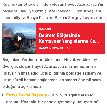
Rus hükümet üyelerinden oluşan heyet Azerbaycan’ın
başkenti Bakü’ye gitmiş, Azerbaycan Cumhurbaşkanı
İlham Aliyev, Rusya Dışişleri Bakanı Sergey Lavrov’dur.
MAGAZIN
Deprem Bölgesinde
Konteyner Yangınlarına Karşı
Önemli Tavsiyeler
HABERİN DEVAMI
Başbakan Yardımcıları Aleksandr Novak ve Aleksey
Overçuk oluşan heyet Azerbaycan, Ermenistan ve
Rusya’nın imzaladığı üçlü bildirinin bölgede sağlam ve
uzun süreli barışın sağlanması açısından önemli adım
olduğunu açıklamıştı.
Rusya Devlet Başkanı
Putin’in, “‘Dağlık Karabağ
sorunu’ ifadesini bir daha duymamayı umuyorum”