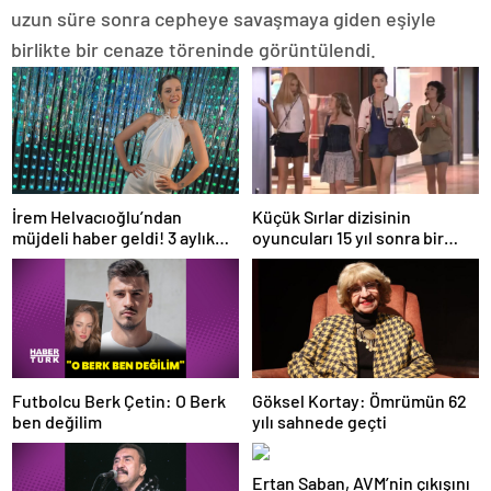
uzun süre sonra cepheye savaşmaya giden eşiyle
birlikte bir cenaze töreninde görüntülendi.
İrem Helvacıoğlu’ndan
Küçük Sırlar dizisinin
müjdeli haber geldi! 3 aylık
oyuncuları 15 yıl sonra bir
hamile
arada
Futbolcu Berk Çetin: O Berk
Göksel Kortay: Ömrümün 62
ben değilim
yılı sahnede geçti
Ertan Saban, AVM’nin çıkışını