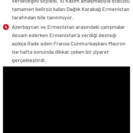
verileceğini söyledi. 10 Kasım anlaşmasıyla statüsü
tamamen belirsiz kalan Dağlık Karabağ Ermenistan
tarafından bile tanınmıyor.
Azerbaycan ve Ermenistan arasındaki çatışmalar
devam ederken Ermenistan’a verdiği desteği
açıkça ifade eden Fransa Cumhurbaşkanı Macron
ise hafta sonunda dikkat çeken bir ziyaret
gerçekleştirdi.