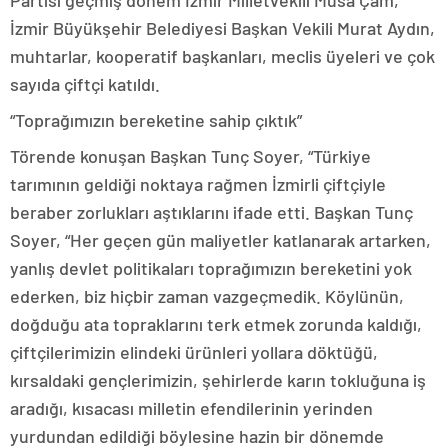
Partisi geçmiş dönem İzmir Milletvekili Musa Çam,
İzmir Büyükşehir Belediyesi Başkan Vekili Murat Aydın,
muhtarlar, kooperatif başkanları, meclis üyeleri ve çok
sayıda çiftçi katıldı.
“Toprağımızın bereketine sahip çıktık”
Törende konuşan Başkan Tunç Soyer, “Türkiye
tarımının geldiği noktaya rağmen İzmirli çiftçiyle
beraber zorlukları aştıklarını ifade etti. Başkan Tunç
Soyer, “Her geçen gün maliyetler katlanarak artarken,
yanlış devlet politikaları toprağımızın bereketini yok
ederken, biz hiçbir zaman vazgeçmedik. Köylünün,
doğduğu ata topraklarını terk etmek zorunda kaldığı,
çiftçilerimizin elindeki ürünleri yollara döktüğü,
kırsaldaki gençlerimizin, şehirlerde karın tokluğuna iş
aradığı, kısacası milletin efendilerinin yerinden
yurdundan edildiği böylesine hazin bir dönemde