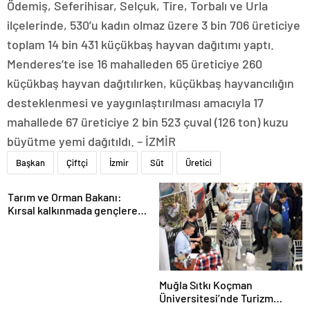
Ödemiş, Seferihisar, Selçuk, Tire, Torbalı ve Urla
ilçelerinde, 530’u kadın olmaz üzere 3 bin 706 üreticiye
toplam 14 bin 431 küçükbaş hayvan dağıtımı yaptı.
Menderes’te ise 16 mahalleden 65 üreticiye 260
küçükbaş hayvan dağıtılırken, küçükbaş hayvancılığın
desteklenmesi ve yaygınlaştırılması amacıyla 17
mahallede 67 üreticiye 2 bin 523 çuval (126 ton) kuzu
büyütme yemi dağıtıldı. – İZMİR
Başkan
Çiftçi
İzmir
Süt
Üretici
Tarım ve Orman Bakanı:
Kırsal kalkınmada gençlere
ve kadınlara pozitif ayrımcılık
yapıyoruz
Muğla Sıtkı Koçman
Üniversitesi’nde Turizm