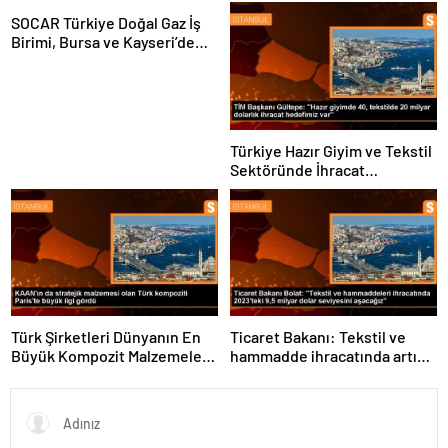
Sektörü ve Öğrenciler
Buluştu
SOCAR Türkiye Doğal Gaz İş
Birimi, Bursa ve Kayseri’de
Şebeke Uzunluğunu Artıracak
Türkiye Hazır Giyim ve Tekstil
Sektöründe İhracat
Hedeflerini Açıkladı
Türk Şirketleri Dünyanın En
Ticaret Bakanı: Tekstil ve
Büyük Kompozit Malzemeler
hammadde ihracatında artış
Fuarında
var