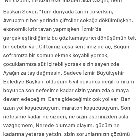
“Ne sizden, ne sizin eserinizden asla vazgeçmem”
Başkan Soyer, “Tüm dünyada tarım çökerken,
Avrupa’nın her yerinde çiftçiler sokağa dökülmüşken,
ekonomik kriz tavan yapmışken, İzmir’de
gerçekleştirdiğimiz bu göz kamaştırıcı dönüşümün tek
bir sebebi var. Çiftçimiz açsa kentlimiz de aç. Bugün
soframıza bir somun ekmek koyabiliyorsak,
çocuklarımıza süt içirebiliyorsak sizin sayenizde.
Ayağınıza taş değmesin. Sadece İzmir Büyükşehir
Belediye Başkanı olduğum 5 yıl boyunca değil, ömrüm
boyunca son nefesime kadar sizin yanınızda olmaya
devam edeceğim. Daha gideceğimiz çok yol var. Ben
uzun yol koşucusuyum, maraton koşucusuyum. Son
nefesime kadar ne sizden, ne sizin eserinizden asla
vazgeçmem. Nerede olursam olayım, gücüm ne
kadarına yeterse yetsin, sizin sorunlarınızın çözümü