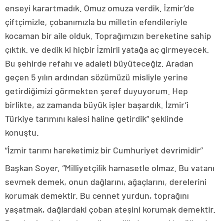
enseyi karartmadık. Omuz omuza verdik. İzmir’de
çiftçimizle, çobanımızla bu milletin efendileriyle
kocaman bir aile olduk. Toprağımızın bereketine sahip
çıktık. ve dedik ki hiçbir İzmirli yatağa aç girmeyecek.
Bu şehirde refahı ve adaleti büyüteceğiz. Aradan
geçen 5 yılın ardından sözümüzü misliyle yerine
getirdiğimizi görmekten şeref duyuyorum. Hep
birlikte, az zamanda büyük işler başardık. İzmir’i
Türkiye tarımını kalesi haline getirdik” şeklinde
konuştu.
“İzmir tarımı hareketimiz bir Cumhuriyet devrimidir”
Başkan Soyer, “Milliyetçilik hamasetle olmaz. Bu vatanı
sevmek demek, onun dağlarını, ağaçlarını, derelerini
korumak demektir. Bu cennet yurdun, toprağını
yaşatmak, dağlardaki çoban ateşini korumak demektir.