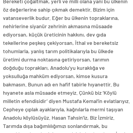
Bereketi çoğaltmak, yerli ve milli olana yani bu ülkenin
öz değerlerine sahip çıkmak demektir. Bizim için
vatanseverlik budur. Eğer bu ülkenin topraklarına,
nehirlerine siyanür zehrinin akmasına müsaade
ediyorsan, küçük üreticinin hakkını, dev gıda
tekellerine peşkeş çekiyorsan, İthal ve bereketsiz
tohumlarla, yanlış tarım politikalarıyla bu ülkede
üretimi durma noktasına getiriyorsan, tarımın
doğduğu toprakları, Anadolu’yu kuraklığa ve
yoksulluğa mahküm ediyorsan, kimse kusura
bakmasın. Bunun adı en hafif tabirle hıyanettir. Bu
hıyanete asla müsaade etmeyiz. Çünkü biz ‘Köylü
milletin efendisidir’ diyen Mustafa Kemal’in evlatlarıyız.
Cepheye çıplak ayaklarıyla, kağnılarla mermi taşıyan
Anadolu köylüsüyüz. Hasan Tahsin’iz, Biz İzmiriz.
Tarımda dışa bağımlılığımızı sonlandırmak, bu