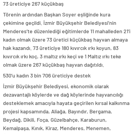
73 üreticiye 267 küçükbaş
Törenin ardından Başkan Soyer eşliğinde kura
çekimine geçildi. İzmir Büyükşehir Belediyesi’nin
Menderes’te düzenlediği eğitimlerde 11 mahalleden 21’i
kadın olmak üzere 73 üretici küçükbaş hayvan almaya
hak kazandı. 73 üreticiye 180 kıvırcık ırkı koyun, 83
kıvırcık ırkı koç, 3 maltız ırkı keçi ve 1 Maltız ırkı teke
olmak üzere 267 küçükbaş hayvan dağıtıldı.
530’u kadın 3 bin 706 üreticiye destek
İzmir Büyükşehir Belediyesi, ekonomik olarak
dezavantajlı köylerde ve dağ köylerinde hayvancılığı
desteklemek amacıyla hayata geçirilen kırsal kalkınma
projesi kapsamında, Aliağa, Bayındır, Bergama,
Beydağ, Dikili, Foça, Güzelbahçe, Karaburun,
Kemalpaşa, Kınık, Kiraz, Menderes, Menemen,