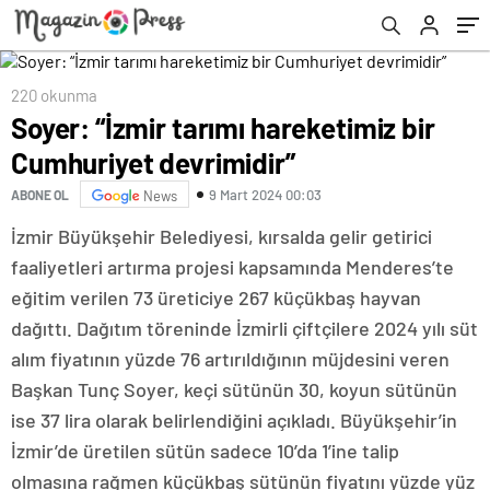
220 okunma
Soyer: “İzmir tarımı hareketimiz bir
Cumhuriyet devrimidir”
9 Mart 2024 00:03
ABONE OL
News
İzmir Büyükşehir Belediyesi, kırsalda gelir getirici
faaliyetleri artırma projesi kapsamında Menderes’te
eğitim verilen 73 üreticiye 267 küçükbaş hayvan
dağıttı. Dağıtım töreninde İzmirli çiftçilere 2024 yılı süt
alım fiyatının yüzde 76 artırıldığının müjdesini veren
Başkan Tunç Soyer, keçi sütünün 30, koyun sütünün
ise 37 lira olarak belirlendiğini açıkladı. Büyükşehir’in
İzmir’de üretilen sütün sadece 10’da 1’ine talip
olmasına rağmen küçükbaş sütünün fiyatını yüzde yüz