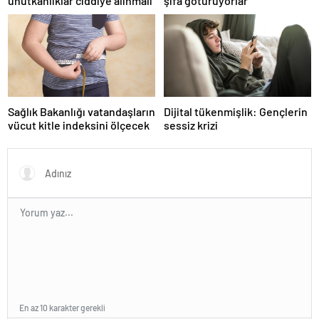
unutkanlıklar ciddiye alınmalı
şifa götürüyorlar
Sağlık Bakanlığı vatandaşların
Dijital tükenmişlik: Gençlerin
vücut kitle indeksini ölçecek
sessiz krizi
En az 10 karakter gerekli