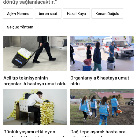
dönüş sağlanılacaktır.”
Aşk-ı Memnu
beren saat
Hazal Kaya
Kenan Doğulu
Selçuk Yöntem
Acil tıp teknisyeninin
Organlarıyla 6 hastaya umut
organları 4 hastaya umut oldu
oldu
Günlük yaşamı etkileyen
Dağ tepe aşarak hastalara