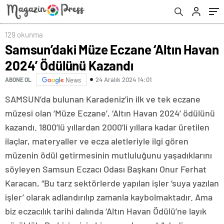
129 okunma
Samsun’daki Müze Eczane ‘Altın Havan
2024’ Ödülünü Kazandı
24 Aralık 2024 14:01
ABONE OL
News
SAMSUN’da bulunan Karadeniz’in ilk ve tek eczane
müzesi olan ‘Müze Eczane’, ‘Altın Havan 2024’ ödülünü
kazandı. 1800’lü yıllardan 2000’li yıllara kadar üretilen
ilaçlar, materyaller ve ecza aletleriyle ilgi gören
müzenin ödül getirmesinin mutluluğunu yaşadıklarını
söyleyen Samsun Eczacı Odası Başkanı Onur Ferhat
Karacan, “Bu tarz sektörlerde yapılan işler ‘suya yazılan
işler’ olarak adlandırılıp zamanla kaybolmaktadır. Ama
biz eczacılık tarihi dalında ‘Altın Havan Ödülü’ne layık