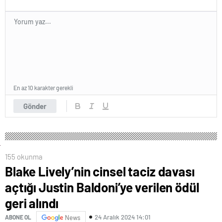
En az 10 karakter gerekli
Gönder
155 okunma
Blake Lively’nin cinsel taciz davası
açtığı Justin Baldoni’ye verilen ödül
geri alındı
24 Aralık 2024 14:01
ABONE OL
News