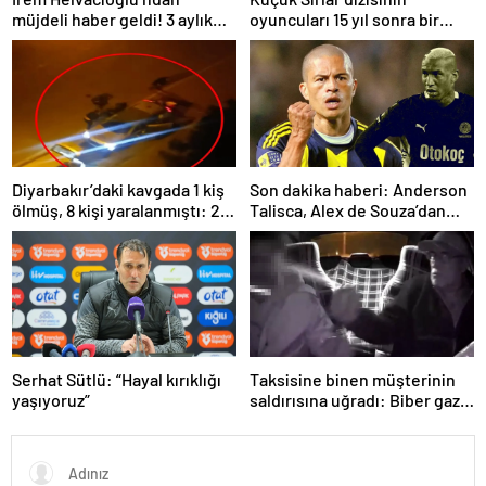
müjdeli haber geldi! 3 aylık
oyuncuları 15 yıl sonra bir
hamile
arada
Diyarbakır’daki kavgada 1 kiş
Son dakika haberi: Anderson
ölmüş, 8 kişi yaralanmıştı: 22
Talisca, Alex de Souza’dan
kişi tutuklandı!
sonra ilki yaşadı! Sivasspor’a
attığı gol sonrası…
Serhat Sütlü: “Hayal kırıklığı
Taksisine binen müşterinin
yaşıyoruz”
saldırısına uğradı: Biber gazı
sayesinde ölümden döndü!