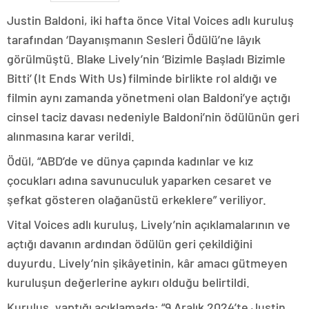
Justin Baldoni, iki hafta önce Vital Voices adlı kuruluş
tarafından ‘Dayanışmanın Sesleri Ödülü’ne lâyık
görülmüştü. Blake Lively’nin ‘Bizimle Başladı Bizimle
Bitti’ (It Ends With Us) filminde birlikte rol aldığı ve
filmin aynı zamanda yönetmeni olan Baldoni’ye açtığı
cinsel taciz davası nedeniyle Baldoni’nin ödülünün geri
alınmasına karar verildi.
Ödül, “ABD’de ve dünya çapında kadınlar ve kız
çocukları adına savunuculuk yaparken cesaret ve
şefkat gösteren olağanüstü erkeklere” veriliyor.
Vital Voices adlı kuruluş, Lively’nin açıklamalarının ve
açtığı davanın ardından ödülün geri çekildiğini
duyurdu. Lively’nin şikâyetinin, kâr amacı gütmeyen
kuruluşun değerlerine aykırı olduğu belirtildi.
Kuruluş, yaptığı açıklamada; “9 Aralık 2024’te Justin