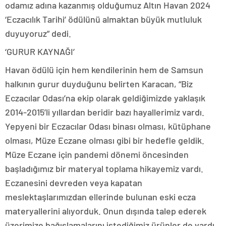
odamız adına kazanmış olduğumuz Altın Havan 2024
‘Eczacılık Tarihi’ ödülünü almaktan büyük mutluluk
duyuyoruz” dedi.
‘GURUR KAYNAĞI’
Havan ödülü için hem kendilerinin hem de Samsun
halkının gurur duyduğunu belirten Karacan, “Biz
Eczacılar Odası’na ekip olarak geldiğimizde yaklaşık
2014-2015’li yıllardan beridir bazı hayallerimiz vardı.
Yepyeni bir Eczacılar Odası binası olması, kütüphane
olması, Müze Eczane olması gibi bir hedefle geldik.
Müze Eczane için pandemi dönemi öncesinden
başladığımız bir materyal toplama hikayemiz vardı.
Eczanesini devreden veya kapatan
meslektaşlarımızdan ellerinde bulunan eski ecza
materyallerini alıyorduk. Onun dışında talep ederek
üzerimize bağışlamalarını istediğimiz ürünler de vardı.