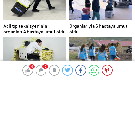
Acil tıp teknisyeninin
Organlarıyla 6 hastaya umut
organları 4 hastaya umut oldu
oldu
0
0
0
0
Günlük yaşamı etkileyen
Dağ tepe aşarak hastalara
unutkanlıklar ciddiye alınmalı
şifa götürüyorlar
Sağlık Bakanlığı vatandaşların
Dijital tükenmişlik: Gençlerin