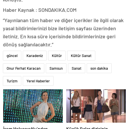
Haber Kaynak : SONDAKIKA.COM
“Yayınlanan tüm haber ve diğer içerikler ile ilgili olarak
yasal bildirimlerinizi bize iletişim sayfası üzerinden
iletiniz. En kısa süre içerisinde bildirimlerinize geri
dönüş sağlanılacaktır.”
güncel
Karadeniz
Kültür
Kültür Sanat
Onur Ferhat Karacan
Samsun
Sanat
son dakika
Turizm
Yerel Haberler
İrem Helvacıoğlu’ndan
Küçük Sırlar dizisinin