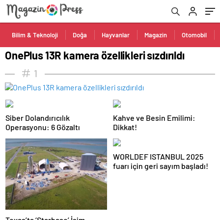
Bilim & Teknoloji
Doğa
Hayvanlar
Magazin
Otomobil
OnePlus 13R kamera özellikleri sızdırıldı
1
Siber Dolandırıcılık
Kahve ve Besin Emilimi:
Operasyonu: 6 Gözaltı
Dikkat!
WORLDEF ISTANBUL 2025
fuarı için geri sayım başladı!
Texas’ta ‘Starbase’ İsim