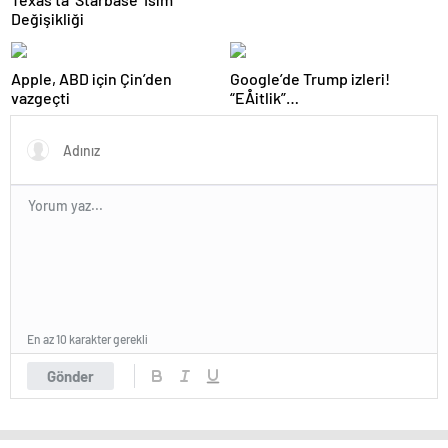
Değişikliği
Apple, ABD için Çin’den
Google’de Trump izleri!
vazgeçti
“EÅitlik”
ilkesiÂ rafaÂ kaldÄ±rÄ±lÄ±yor,
iÅe alÄ±m sÃ¼reci deÄiÅiyor
En az 10 karakter gerekli
Gönder