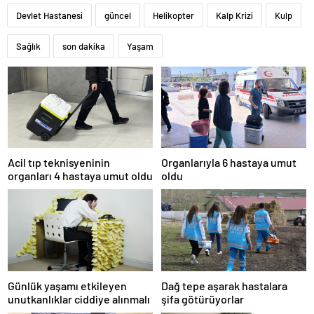
Devlet Hastanesi
güncel
Helikopter
Kalp Krizi
Kulp
Sağlık
son dakika
Yaşam
Acil tıp teknisyeninin
Organlarıyla 6 hastaya umut
organları 4 hastaya umut oldu
oldu
Günlük yaşamı etkileyen
Dağ tepe aşarak hastalara
unutkanlıklar ciddiye alınmalı
şifa götürüyorlar