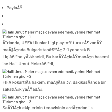
PaylaÅŸ
Ä°rlanda, UEFA Uluslar Ligi play-off turu rÃ¶vanÅŸ
maÃ§Ä±nda Bulgaristanâ€™Ä± 2-1 yenerek B
Ligiâ€™ne yÃ¼kseldi. Bu karÅŸÄ±laÅŸmanÄ±n hakemi
ise Halil Umut Melerâ€™di.
FIFA kokartlÄ± hakem, maÃ§Ä±n 37. dakikasÄ±nda bir
sakatlÄ±k yaÅŸadÄ±.
SaÄŸlÄ±k ekiplerinin tedavisinin ardÄ±ndan ilk