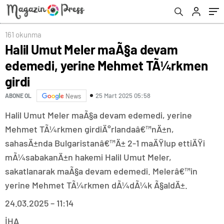
161 okunma
Halil Umut Meler maÃ§a devam
edemedi, yerine Mehmet TÃ¼rkmen
girdi
25 Mart 2025 05:58
ABONE OL
News
Halil Umut Meler maÃ§a devam edemedi, yerine
Mehmet TÃ¼rkmen girdiÄ°rlandaâ€™nÄ±n,
sahasÄ±nda Bulgaristanâ€™Ä± 2-1 maÄŸlup ettiÄŸi
mÃ¼sabakanÄ±n hakemi Halil Umut Meler,
sakatlanarak maÃ§a devam edemedi. Melerâ€™in
yerine Mehmet TÃ¼rkmen dÃ¼dÃ¼k Ã§aldÄ±.
24.03.2025 – 11:14
İHA