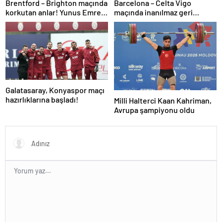
Brentford – Brighton maçında
Barcelona – Celta Vigo
korkutan anlar! Yunus Emre
maçında inanılmaz geri
Konak oyuna devam
dönüş! Raphinha maça
edemedi…
damga vurdu
Galatasaray, Konyaspor maçı
hazırlıklarına başladı!
Milli Halterci Kaan Kahriman,
Avrupa şampiyonu oldu