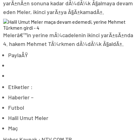
yarÄ±nÄ±n sonuna kadar dÃ¼dÃ¼k Ã§almaya devam
eden Meler, ikinci yarÄ±ya Ã§Ä±kamadÄ±.
Melerâ€™in yerine mÃ¼cadelenin ikinci yarÄ±sÄ±nda
4. hakem Mehmet TÃ¼rkmen dÃ¼dÃ¼k Ã§aldÄ±.
PaylaÅŸ
Etiketler :
Haberler –
Futbol
Halil Umut Meler
Maç
Haber Kaynak : NTV.COM.TR