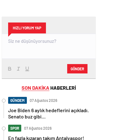
HIZLI YORUM YAP
GÖNDER
SON DAKİKA
HABERLERİ
GÜNDEM
07 Ağustos 2026
Joe Biden 6 aylık hedeflerini açıkladı.
Senato buz gibi…
SPOR
07 Ağustos 2026
En fazla kızaran takım Antalyaspor!