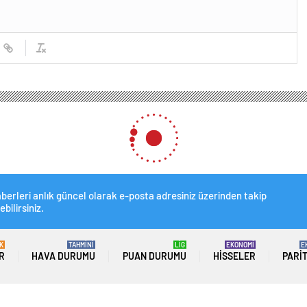
berleri anlık güncel olarak e-posta adresiniz üzerinden takip
ebilirsiniz.
K
TAHMİNİ
LİG
EKONOMİ
E
R
HAVA DURUMU
PUAN DURUMU
HISSELER
PARI