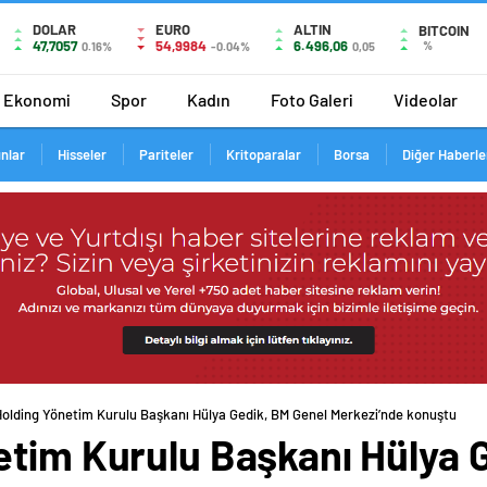
DOLAR
EURO
ALTIN
BITCOIN
47,7057
54,9984
6.496,06
%
0.16%
-0.04%
0,05
Ekonomi
Spor
Kadın
Foto Galeri
Videolar
ınlar
Hisseler
Pariteler
Kritoparalar
Borsa
Diğer Haberle
Holding Yönetim Kurulu Başkanı Hülya Gedik, BM Genel Merkezi’nde konuştu
etim Kurulu Başkanı Hülya 