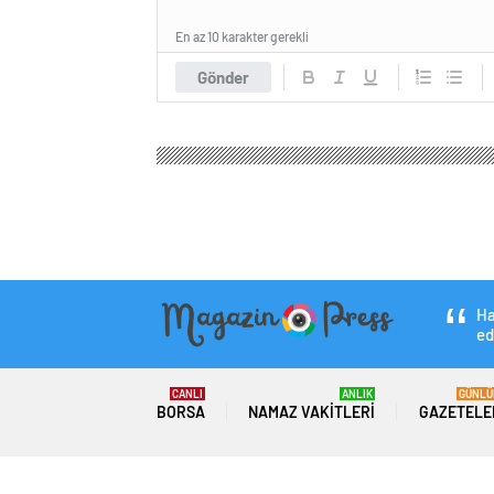
En az 10 karakter gerekli
Gönder
Ha
ed
CANLI
ANLIK
GÜNLÜ
BORSA
NAMAZ VAKITLERI
GAZETELE