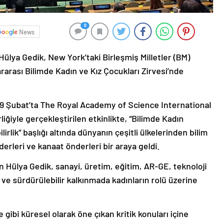
0
News
ülya Gedik, New York’taki Birleşmiş Milletler (BM)
arası Bilimde Kadın ve Kız Çocukları Zirvesi’nde
-9 Şubat’ta The Royal Academy of Science International
rliğiyle gerçekleştirilen etkinlikte, “Bilimde Kadın
irlik” başlığı altında dünyanın çeşitli ülkelerinden bilim
liderleri ve kanaat önderleri bir araya geldi.
an Hülya Gedik, sanayi, üretim, eğitim, AR-GE, teknoloji
rı ve sürdürülebilir kalkınmada kadınların rolü üzerine
 gibi küresel olarak öne çıkan kritik konuları içine