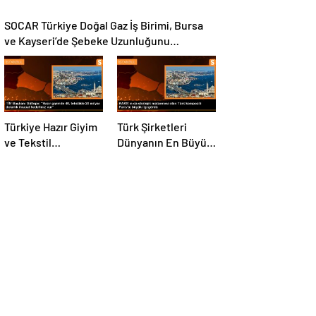
SOCAR Türkiye Doğal Gaz İş Birimi, Bursa
ve Kayseri’de Şebeke Uzunluğunu
Artıracak
Türkiye Hazır Giyim
Türk Şirketleri
ve Tekstil
Dünyanın En Büyük
Sektöründe İhracat
Kompozit
Hedeflerini Açıkladı
Malzemeler
Fuarında