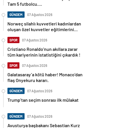
Tam 5 futbolcu….
GÜNDEM
07 Ağustos 2026
Norweç silahlı kuvvetleri kadınlardan
oluşan özel kuvvetler eğitimlerini
başlattı.
SPOR
07 Ağustos 2026
Cristiano Ronaldo’nun akıllara zarar
tüm kariyerinin istatistiğini çıkardık !
SPOR
07 Ağustos 2026
Galatasaray’a kötü haber! Monaco’dan
flaş Onyekuru kararı.
GÜNDEM
07 Ağustos 2026
Trump’tan seçim sonrası ilk mülakat
GÜNDEM
07 Ağustos 2026
Avusturya başbakanı Sebastian Kurz