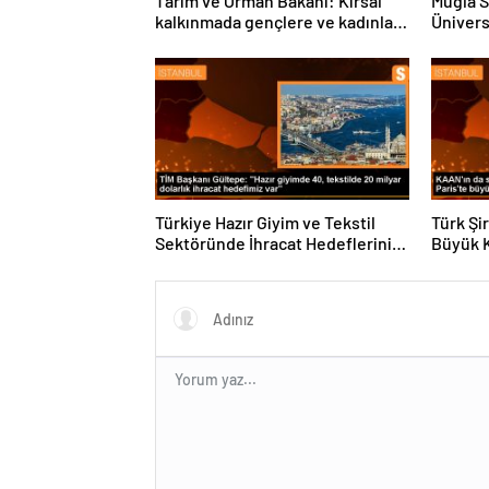
Tarım ve Orman Bakanı: Kırsal
Muğla S
kalkınmada gençlere ve kadınlara
Ünivers
pozitif ayrımcılık yapıyoruz
ve Öğre
Türkiye Hazır Giyim ve Tekstil
Türk Şi
Sektöründe İhracat Hedeflerini
Büyük 
Açıkladı
Fuarın