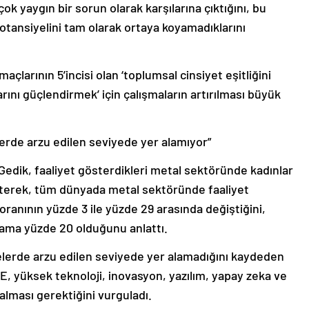
ok yaygın bir sorun olarak karşılarına çıktığını, bu
potansiyelini tam olarak ortaya koyamadıklarını
çlarının 5’incisi olan ‘toplumsal cinsiyet eşitliğini
rını güçlendirmek’ için çalışmaların artırılması büyük
rde arzu edilen seviyede yer alamıyor”
edik, faaliyet gösterdikleri metal sektöründe kadınlar
lirterek, tüm dünyada metal sektöründe faaliyet
oranının yüzde 3 ile yüzde 29 arasında değiştiğini,
lama yüzde 20 olduğunu anlattı.
lerde arzu edilen seviyede yer alamadığını kaydeden
GE, yüksek teknoloji, inovasyon, yazılım, yapay zeka ve
 alması gerektiğini vurguladı.