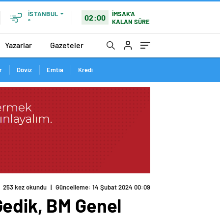
İMSAK'A
İSTANBUL
02:00
KALAN SÜRE
°
Yazarlar
Gazeteler
r
Döviz
Emtia
Kredi
253 kez okundu
|
Güncelleme: 14 Şubat 2024 00:09
Gedik, BM Genel