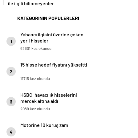
ile ilgili bilinmeyenler
KATEGORİNİN POPÜLERLERİ
Yabancı ilgisini üzerine çeken
yerli hisseler
1
63801 kez okundu
15 hisse hedef fiyatını yükseltti
2
11715 kez okundu
HSBC, havacılık hisselerini
mercek altına aldı
3
2089 kez okundu
Motorine 10 kuruş zam
4