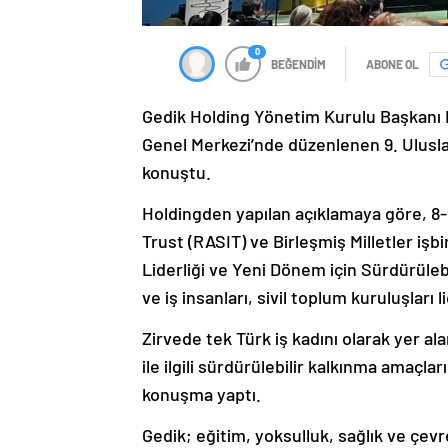
0
BEĞENDİM
ABONE OL
Gedik Holding Yönetim Kurulu Başkanı H
Genel Merkezi’nde düzenlenen 9. Uluslar
konuştu.
Holdingden yapılan açıklamaya göre, 8
Trust (RASIT) ve Birleşmiş Milletler işbi
Liderliği ve Yeni Dönem için Sürdürülebil
ve iş insanları, sivil toplum kuruluşları 
Zirvede tek Türk iş kadını olarak yer al
ile ilgili sürdürülebilir kalkınma amaçla
konuşma yaptı.
Gedik; eğitim, yoksulluk, sağlık ve çevre