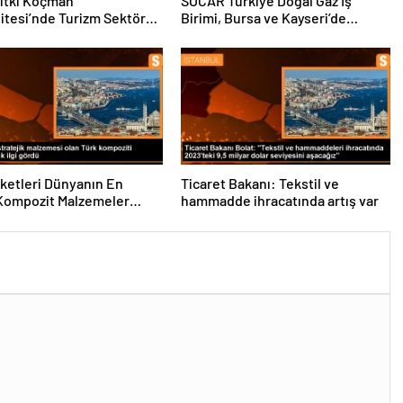
ıtkı Koçman
SOCAR Türkiye Doğal Gaz İş
itesi’nde Turizm Sektörü
Birimi, Bursa ve Kayseri’de
nciler Buluştu
Şebeke Uzunluğunu Artıracak
rketleri Dünyanın En
Ticaret Bakanı: Tekstil ve
Kompozit Malzemeler
hammadde ihracatında artış var
da