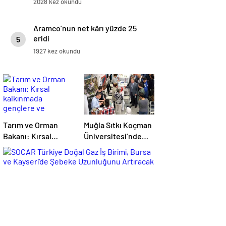
2028 kez okundu
Aramco’nun net kârı yüzde 25
eridi
5
1927 kez okundu
Tarım ve Orman
Muğla Sıtkı Koçman
Bakanı: Kırsal
Üniversitesi’nde
kalkınmada
Turizm Sektörü ve
gençlere ve
Öğrenciler Buluştu
kadınlara pozitif
ayrımcılık yapıyoruz