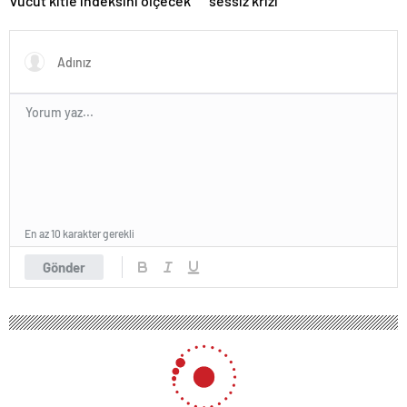
vücut kitle indeksini ölçecek
sessiz krizi
En az 10 karakter gerekli
Gönder
132 okunma
Gaziantep’te 53 Çiftin Nikahı 14