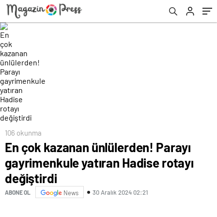
değiştirdi
106 okunma
En çok kazanan ünlülerden! Parayı
gayrimenkule yatıran Hadise rotayı
değiştirdi
30 Aralık 2024 02:21
ABONE OL
News