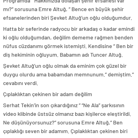
Programda ” Hakkınızda dolaşan şehir efsanesi var
mı?” sorusuna Emre Altuğ, ” Bence en büyük şehir
efsanelerinden biri Şevket Altuğ’un oğlu olduğumdur.
Hatta bir seferinde radyocu bir arkadaş o kadar emindi
ki oğlu olduğumdan, değilim dememe rağmen benden
nüfus cüzdanımı görmek istemişti. Kendisine ” Ben bir
diş hekiminin oğluyum. Babamın adı Tuncer Altuğ.
Şevket Altuğ’un oğlu olmak da eminim çok güzel bir
duygu olurdu ama babamdan memnunum.” demiştim.”
cevabını verdi.
Çıplaklıktan çekinen bir adam değilim
Serhat Tekin’in son çıkardığınız ” “Ne Ala” şarkısının
video klibinde üstsüz olmanız bazı kişilerce eleştirildi.
Ne düşünüyorsunuz?” sorusuna Emre Altuğ,” Ben
çıplaklığı seven bir adamım. Çıplaklıktan çekinen biri