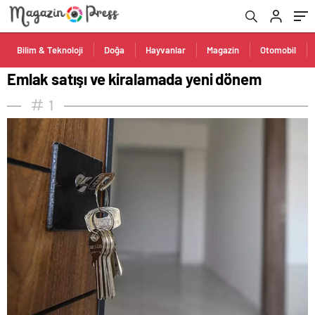
Bilim & Teknoloji
Doğa
Hayvanlar
Magazin
Otomobil
Emlak satışı ve kiralamada yeni dönem
1