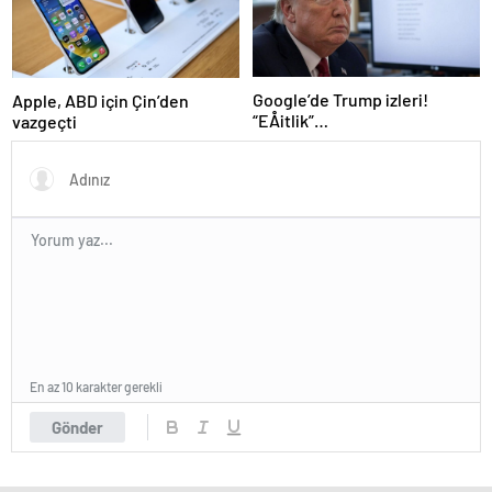
Google’de Trump izleri!
Apple, ABD için Çin’den
“EÅitlik”
vazgeçti
ilkesiÂ rafaÂ kaldÄ±rÄ±lÄ±yor,
iÅe alÄ±m sÃ¼reci deÄiÅiyor
En az 10 karakter gerekli
Gönder