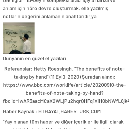
anlam için nöro devre oluşturmak, elle yazılmış
notların değerini anlamanın anahtarıdır.ya
Dünyanın en güzel el yazıları
Referanslar: Hetty Roessingh, ”The benefits of note-
taking by hand” (11 Eylül 2020) Şuradan alındı:
https://www.bbc.com/worklife/article/20200910-the-
benefits-of-note-taking-by-hand?
fbclid=IwAR3aacMCaX2WLjPu2hqrQHFq1XiH0bNWfL8jk4
Haber Kaynak : HTHAYAT.HABERTURK.COM
“Yayınlanan tüm haber ve diğer içerikler ile ilgili olarak