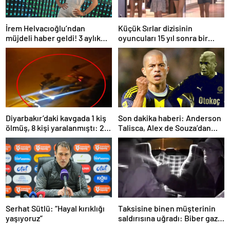
İrem Helvacıoğlu’ndan
Küçük Sırlar dizisinin
müjdeli haber geldi! 3 aylık
oyuncuları 15 yıl sonra bir
hamile
arada
Diyarbakır’daki kavgada 1 kiş
Son dakika haberi: Anderson
ölmüş, 8 kişi yaralanmıştı: 22
Talisca, Alex de Souza’dan
kişi tutuklandı!
sonra ilki yaşadı! Sivasspor’a
attığı gol sonrası…
Serhat Sütlü: “Hayal kırıklığı
Taksisine binen müşterinin
yaşıyoruz”
saldırısına uğradı: Biber gazı
sayesinde ölümden döndü!