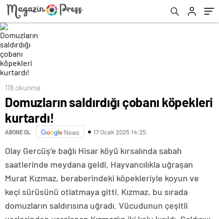
118 okunma
Domuzların saldırdığı çobanı köpekleri
kurtardı!
17 Ocak 2025 14:25
ABONE OL
News
Olay Gercüş’e bağlı Hisar köyü kırsalında sabah
saatlerinde meydana geldi. Hayvancılıkla uğraşan
Murat Kızmaz, beraberindeki köpekleriyle koyun ve
keçi sürüsünü otlatmaya gitti. Kızmaz, bu sırada
domuzların saldırısına uğradı. Vücudunun çeşitli