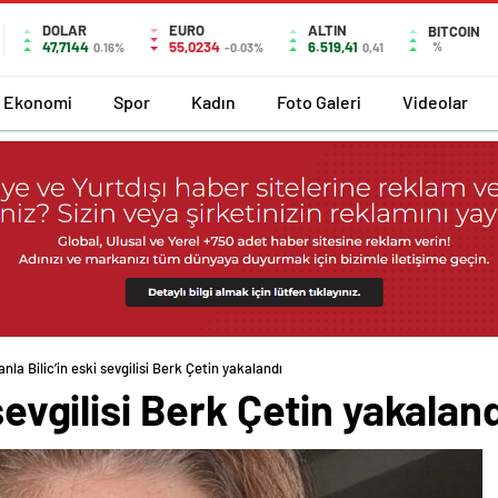
DOLAR
EURO
ALTIN
BITCOIN
47,7144
55,0234
6.519,41
%
0.16%
-0.03%
0,41
Ekonomi
Spor
Kadın
Foto Galeri
Videolar
anla Bilic’in eski sevgilisi Berk Çetin yakalandı
 sevgilisi Berk Çetin yakalan