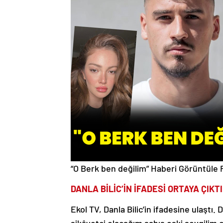
“O Berk ben değilim”
Haberi Görüntüle
DANLA BİLİC’İN İFADESİ ORTAYA ÇIKTI
Ekol TV, Danla Bilic’in ifadesine ulaştı. 
şikâyetçi olacağım şahıs eski sevgilim 