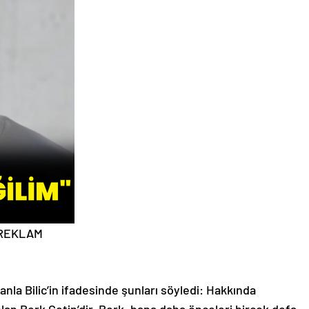
REKLAM
Danla Bilic’in ifadesinde şunları söyledi: Hakkında
olan Berk Çetin’dir. Berk, bana daha önceleri birçok defa