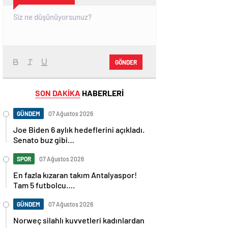
GÖNDER
SON DAKİKA
HABERLERİ
GÜNDEM
07 Ağustos 2026
Joe Biden 6 aylık hedeflerini açıkladı.
Senato buz gibi…
SPOR
07 Ağustos 2026
En fazla kızaran takım Antalyaspor!
Tam 5 futbolcu….
GÜNDEM
07 Ağustos 2026
Norweç silahlı kuvvetleri kadınlardan