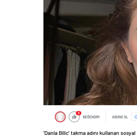
0
BEĞENDİM
ABONE OL
‘Danla Bilic’ takma adını kullanan sos