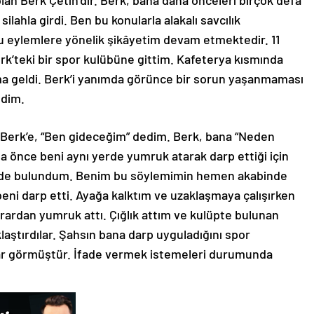
lahla girdi. Ben bu konularla alakalı savcılık
eylemlere yönelik şikâyetim devam etmektedir. 11
rk’teki bir spor kulübüne gittim. Kafeterya kısmında
a geldi. Berk’i yanımda görünce bir sorun yaşanmaması
edim.
: Berk’e, “Ben gideceğim” dedim. Berk, bana “Neden
a önce beni aynı yerde yumruk atarak darp ettiği için
emde bulundum. Benim bu söylemimin hemen akabinde
ni darp etti. Ayağa kalktım ve uzaklaşmaya çalışırken
rdan yumruk attı. Çığlık attım ve kulüpte bulunan
klaştırdılar. Şahsın bana darp uyguladığını spor
ar görmüştür. İfade vermek istemeleri durumunda