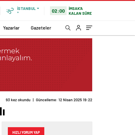
İMSAK'A
İSTANBUL
02:00
KALAN SÜRE
°
Yazarlar
Gazeteler
dı
HIZLI YORUM YAP