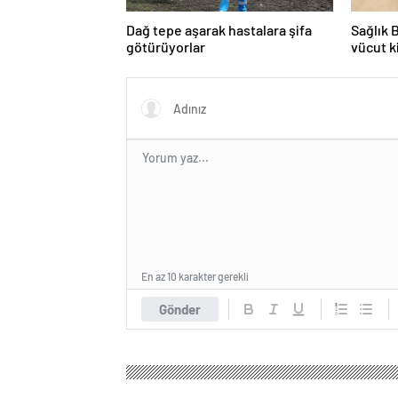
Dağ tepe aşarak hastalara şifa
Sağlık 
götürüyorlar
vücut k
En az 10 karakter gerekli
Gönder