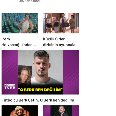
1495 kez okundu
İrem
Küçük Sırlar
Helvacıoğlu’ndan
dizisinin oyuncuları
müjdeli haber geldi!
15 yıl sonra bir arada
3 aylık hamile
Futbolcu Berk Çetin: O Berk ben değilim