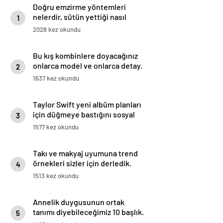
Doğru emzirme yöntemleri
nelerdir, sütün yettiği nasıl
1
anlaşılır?
2028 kez okundu
Bu kış kombinlere doyacağınız
onlarca model ve onlarca detay.
2
1637 kez okundu
Taylor Swift yeni albüm planları
için düğmeye bastığını sosyal
3
medyadan duyurdu!
1577 kez okundu
Takı ve makyaj uyumuna trend
örnekleri sizler için derledik.
4
1513 kez okundu
Annelik duygusunun ortak
tanımı diyebileceğimiz 10 başlık.
5