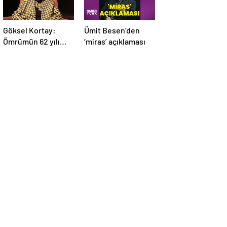
Göksel Kortay:
Ümit Besen’den
Ömrümün 62 yılı
‘miras’ açıklaması
sahnede geçti