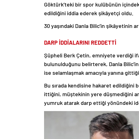
Göktürk’teki bir spor kulübünün içindek
edildiğini iddia ederek şikâyetçi oldu.
30 yaşındaki Danla Bilic’in şikâyetinin a
DARP İDDİALARINI REDDETTİ
Şüpheli Berk Çetin, emniyete verdiği if
bulunulduğunu belirterek, Danla Bilic’
ise selamlaşmak amacıyla yanına gittiği
Bu sırada kendisine hakaret edildiğini be
ittiğini, müştekinin yere düşmediğini anc
yumruk atarak darp ettiği yönündeki idd