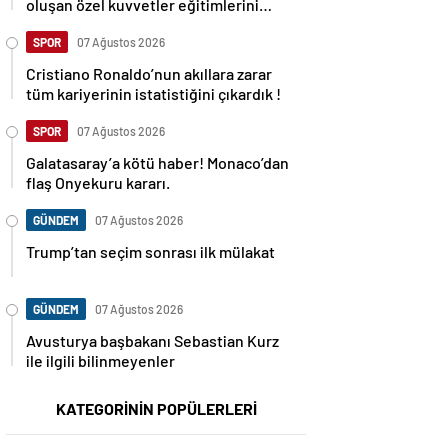
oluşan özel kuvvetler eğitimlerini
başlattı.
SPOR
07 Ağustos 2026
Cristiano Ronaldo’nun akıllara zarar
tüm kariyerinin istatistiğini çıkardık !
SPOR
07 Ağustos 2026
Galatasaray’a kötü haber! Monaco’dan
flaş Onyekuru kararı.
GÜNDEM
07 Ağustos 2026
Trump’tan seçim sonrası ilk mülakat
GÜNDEM
07 Ağustos 2026
Avusturya başbakanı Sebastian Kurz
ile ilgili bilinmeyenler
KATEGORİNİN POPÜLERLERİ