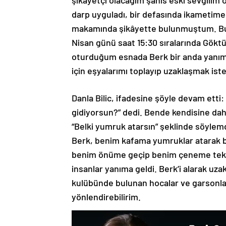
darp uyguladı, bir defasında ikametime si
makamında şikâyette bulunmuştum. Bu 
Nisan günü saat 15:30 sıralarında Göktü
oturduğum esnada Berk bir anda yanım
için eşyalarımı toplayıp uzaklaşmak ist
Danla Bilic, ifadesine şöyle devam etti
gidiyorsun?” dedi. Bende kendisine dah
“Belki yumruk atarsın” şeklinde söyl
Berk, benim kafama yumruklar atarak be
benim önüme geçip benim çeneme tekra
insanlar yanıma geldi. Berk’i alarak uza
kulübünde bulunan hocalar ve garsonl
yönlendirebilirim.