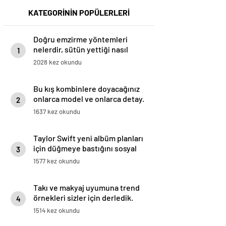
KATEGORİNİN POPÜLERLERİ
Doğru emzirme yöntemleri
nelerdir, sütün yettiği nasıl
1
anlaşılır?
2028 kez okundu
Bu kış kombinlere doyacağınız
onlarca model ve onlarca detay.
2
1637 kez okundu
Taylor Swift yeni albüm planları
için düğmeye bastığını sosyal
3
medyadan duyurdu!
1577 kez okundu
Takı ve makyaj uyumuna trend
örnekleri sizler için derledik.
4
1514 kez okundu