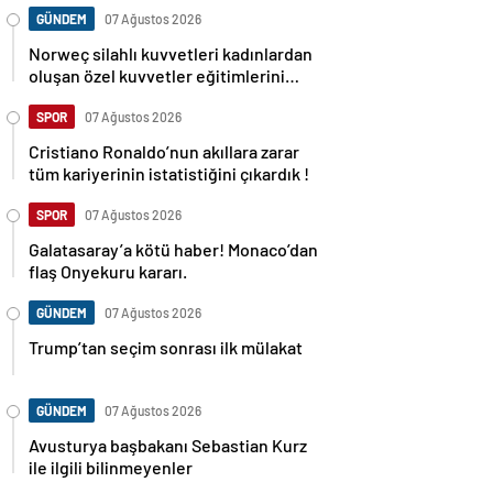
GÜNDEM
07 Ağustos 2026
Norweç silahlı kuvvetleri kadınlardan
oluşan özel kuvvetler eğitimlerini
başlattı.
SPOR
07 Ağustos 2026
Cristiano Ronaldo’nun akıllara zarar
tüm kariyerinin istatistiğini çıkardık !
SPOR
07 Ağustos 2026
Galatasaray’a kötü haber! Monaco’dan
flaş Onyekuru kararı.
GÜNDEM
07 Ağustos 2026
Trump’tan seçim sonrası ilk mülakat
GÜNDEM
07 Ağustos 2026
Avusturya başbakanı Sebastian Kurz
ile ilgili bilinmeyenler