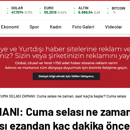
DOLAR
EURO
ALTIN
BITCOIN
47,7074
55,2519
6.689,54
%
0.17%
0.42%
3,03
Ekonomi
Spor
Kadın
Foto Galeri
Videolar
CUMA SELASI ZAMANI: Cuma selası ne zaman, saat kaçta başlar? Cuma selası
NI: Cuma selası ne zaman,
sı ezandan kaç dakika önc