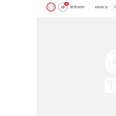
0
BEĞENDİM
ABONE OL