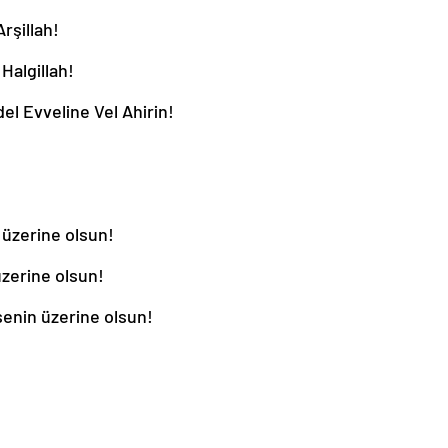
rşillah!
Halgillah!
el Evveline Vel Ahirin!
 üzerine olsun!
üzerine olsun!
senin üzerine olsun!