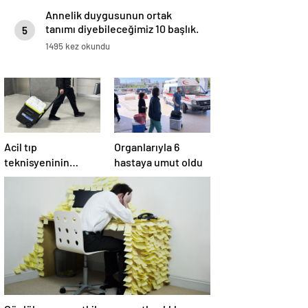
Annelik duygusunun ortak
tanımı diyebileceğimiz 10 başlık.
5
1495 kez okundu
Acil tıp
Organlarıyla 6
teknisyeninin
hastaya umut oldu
organları 4 hastaya
umut oldu