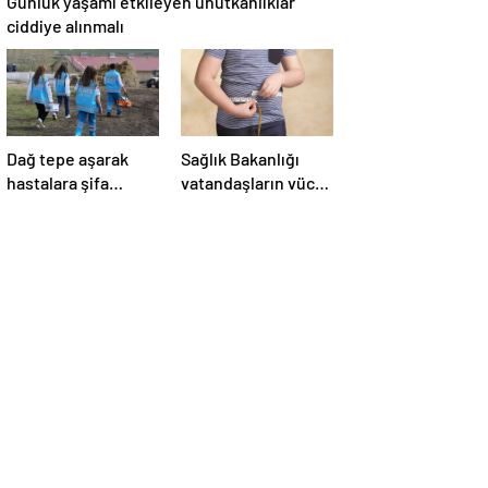
Günlük yaşamı etkileyen unutkanlıklar
ciddiye alınmalı
Dağ tepe aşarak
Sağlık Bakanlığı
hastalara şifa
vatandaşların vücut
götürüyorlar
kitle indeksini
ölçecek