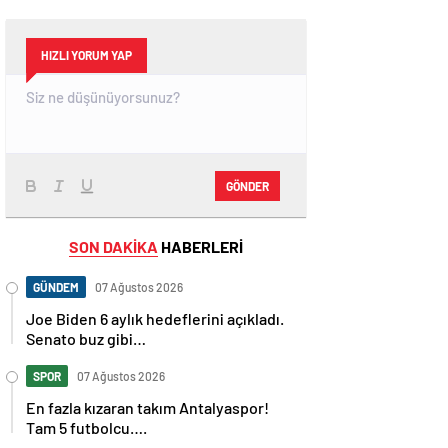
HIZLI YORUM YAP
GÖNDER
SON DAKİKA
HABERLERİ
GÜNDEM
07 Ağustos 2026
Joe Biden 6 aylık hedeflerini açıkladı.
Senato buz gibi…
SPOR
07 Ağustos 2026
En fazla kızaran takım Antalyaspor!
Tam 5 futbolcu….