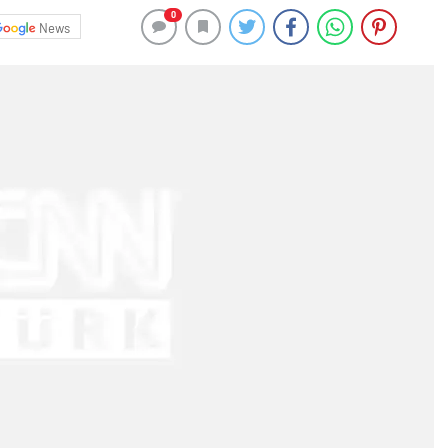
0
News