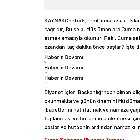
KAYNAK
Cnnturk.com
Cuma selası, İsl
çağrıdır. Bu sela, Müslümanlara Cuma n
etmek amacıyla okunur. Peki, Cuma sel
ezandan kaç dakika önce başlar? İşte d
Haberin Devamı
Haberin Devamı
Haberin Devamı
Diyanet İşleri Başkanlığı’ndan alınan bi
okunmakta ve günün önemini Müslümanl
ibadetlerini hatırlatmak ve namaza çağ
toplanması ve hutbenin dinlenmesi için 
başlar ve hutbenin ardından namaz kılın
Cuma Selasının Okunma Zamanı