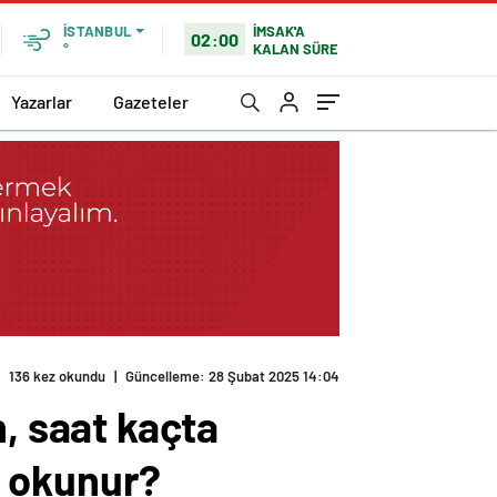
İMSAK'A
İSTANBUL
02:00
KALAN SÜRE
°
Yazarlar
Gazeteler
136 kez okundu
|
Güncelleme: 28 Şubat 2025 14:04
 saat kaçta
e okunur?