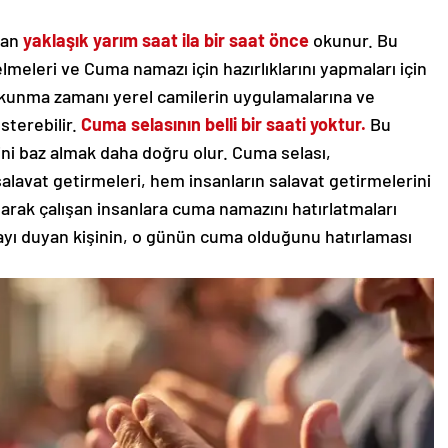
dan
yaklaşık yarım saat ila bir saat önce
okunur. Bu
meleri ve Cuma namazı için hazırlıklarını yapmaları için
 okunma zamanı yerel camilerin uygulamalarına ve
sterebilir.
Cuma selasının belli bir saati yoktur.
Bu
ni baz almak daha doğru olur. Cuma selası,
lavat getirmeleri, hem insanların salavat getirmelerini
rak çalışan insanlara cuma namazını hatırlatmaları
yı duyan kişinin, o günün cuma olduğunu hatırlaması