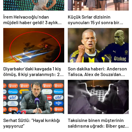
İrem Helvacıoğlu’ndan
Küçük Sırlar dizisinin
müjdeli haber geldi! 3 aylık
oyuncuları 15 yıl sonra bir
hamile
arada
Diyarbakır’daki kavgada 1 kiş
Son dakika haberi: Anderson
ölmüş, 8 kişi yaralanmıştı: 22
Talisca, Alex de Souza’dan
kişi tutuklandı!
sonra ilki yaşadı! Sivasspor’a
attığı gol sonrası…
Serhat Sütlü: “Hayal kırıklığı
Taksisine binen müşterinin
yaşıyoruz”
saldırısına uğradı: Biber gazı
sayesinde ölümden döndü!