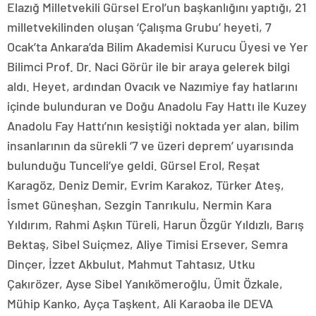
Elazığ Milletvekili Gürsel Erol’un başkanlığını yaptığı, 21
milletvekilinden oluşan ‘Çalışma Grubu’ heyeti, 7
Ocak’ta Ankara’da Bilim Akademisi Kurucu Üyesi ve Yer
Bilimci Prof. Dr. Naci Görür ile bir araya gelerek bilgi
aldı. Heyet, ardından Ovacık ve Nazımiye fay hatlarını
içinde bulunduran ve Doğu Anadolu Fay Hattı ile Kuzey
Anadolu Fay Hattı’nın kesiştiği noktada yer alan, bilim
insanlarının da sürekli ‘7 ve üzeri deprem’ uyarısında
bulunduğu Tunceli’ye geldi. Gürsel Erol, Reşat
Karagöz, Deniz Demir, Evrim Karakoz, Türker Ateş,
İsmet Güneşhan, Sezgin Tanrıkulu, Nermin Kara
Yıldırım, Rahmi Aşkın Türeli, Harun Özgür Yıldızlı, Barış
Bektaş, Sibel Suiçmez, Aliye Timisi Ersever, Semra
Dinçer, İzzet Akbulut, Mahmut Tahtasız, Utku
Çakırözer, Ayse Sibel Yanıkömeroğlu, Ümit Özkale,
Mühip Kanko, Ayça Taşkent, Ali Karaoba ile DEVA