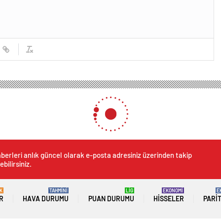
berleri anlık güncel olarak e-posta adresiniz üzerinden takip
ebilirsiniz.
K
TAHMİNİ
LİG
EKONOMİ
E
R
HAVA DURUMU
PUAN DURUMU
HISSELER
PARI