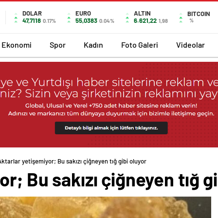
DOLAR
EURO
ALTIN
BITCOIN
47,7118
55,0383
6.621,22
%
0.17%
0.04%
1,98
Ekonomi
Spor
Kadın
Foto Galeri
Videolar
Aktarlar yetişemiyor; Bu sakızı çiğneyen tığ gibi oluyor
r; Bu sakızı çiğneyen tığ gi