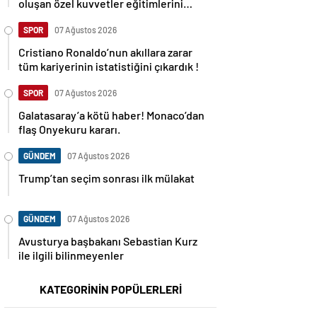
oluşan özel kuvvetler eğitimlerini
başlattı.
SPOR
07 Ağustos 2026
Cristiano Ronaldo’nun akıllara zarar
tüm kariyerinin istatistiğini çıkardık !
SPOR
07 Ağustos 2026
Galatasaray’a kötü haber! Monaco’dan
flaş Onyekuru kararı.
GÜNDEM
07 Ağustos 2026
Trump’tan seçim sonrası ilk mülakat
GÜNDEM
07 Ağustos 2026
Avusturya başbakanı Sebastian Kurz
ile ilgili bilinmeyenler
KATEGORİNİN POPÜLERLERİ