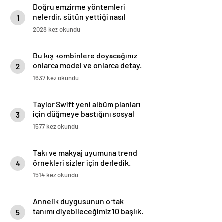
Doğru emzirme yöntemleri
nelerdir, sütün yettiği nasıl
1
anlaşılır?
2028 kez okundu
Bu kış kombinlere doyacağınız
onlarca model ve onlarca detay.
2
1637 kez okundu
Taylor Swift yeni albüm planları
için düğmeye bastığını sosyal
3
medyadan duyurdu!
1577 kez okundu
Takı ve makyaj uyumuna trend
örnekleri sizler için derledik.
4
1514 kez okundu
Annelik duygusunun ortak
tanımı diyebileceğimiz 10 başlık.
5