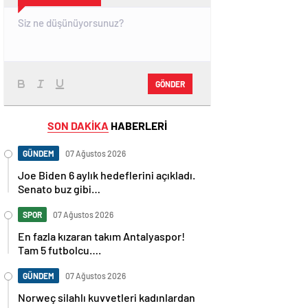
GÖNDER
SON DAKİKA
HABERLERİ
GÜNDEM
07 Ağustos 2026
Joe Biden 6 aylık hedeflerini açıkladı.
Senato buz gibi…
SPOR
07 Ağustos 2026
En fazla kızaran takım Antalyaspor!
Tam 5 futbolcu….
GÜNDEM
07 Ağustos 2026
Norweç silahlı kuvvetleri kadınlardan