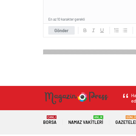
En az 10 karakter gerekli
Gönder
Ha
ed
CANLI
ANLIK
GÜNLÜ
BORSA
NAMAZ VAKITLERI
GAZETELE