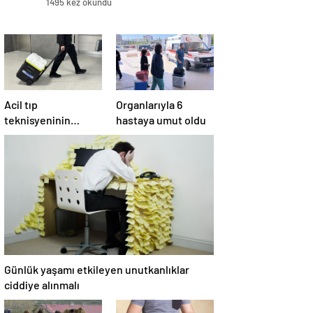
1495 kez okundu
Acil tıp
Organlarıyla 6
teknisyeninin
hastaya umut oldu
organları 4 hastaya
umut oldu
Günlük yaşamı etkileyen unutkanlıklar
ciddiye alınmalı