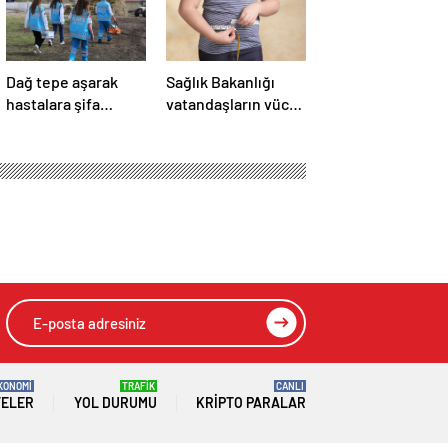
Dağ tepe aşarak
Sağlık Bakanlığı
hastalara şifa
vatandaşların vücut
götürüyorlar
kitle indeksini
ölçecek
KONOMİ
TRAFİK
CANLI
TELER
YOL DURUMU
KRIPTO PARALAR