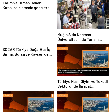
Tarım ve Orman Bakanı:
Kırsal kalkınmada gençlere
ve kadınlara pozitif ayrımcılık
yapıyoruz
Muğla Sıtkı Koçman
Üniversitesi’nde Turizm
Sektörü ve Öğrenciler
Buluştu
SOCAR Türkiye Doğal Gaz İş
Birimi, Bursa ve Kayseri’de
Şebeke Uzunluğunu Artıracak
Türkiye Hazır Giyim ve Tekstil
Sektöründe İhracat
Hedeflerini Açıkladı