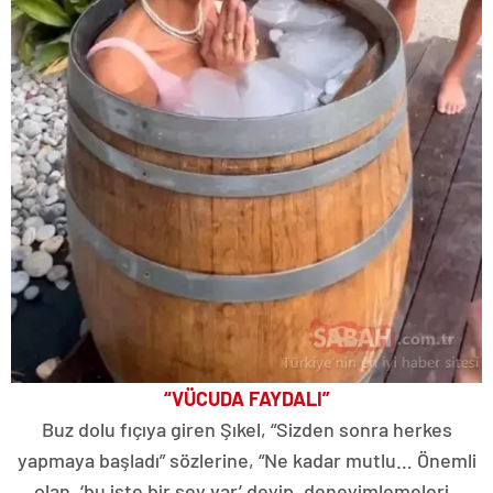
“VÜCUDA FAYDALI”
Buz dolu fıçıya giren Şıkel, “Sizden sonra herkes
yapmaya başladı” sözlerine, “Ne kadar mutlu… Önemli
olan, ‘bu işte bir şey var’ deyip, deneyimlemeleri..