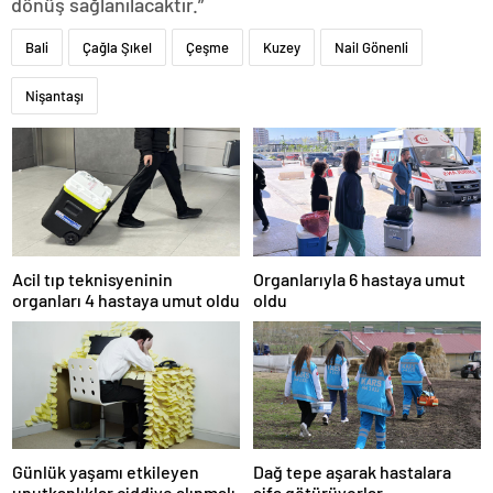
dönüş sağlanılacaktır.”
Bali
Çağla Şıkel
Çeşme
Kuzey
Nail Gönenli
Nişantaşı
Acil tıp teknisyeninin
Organlarıyla 6 hastaya umut
organları 4 hastaya umut oldu
oldu
Günlük yaşamı etkileyen
Dağ tepe aşarak hastalara
unutkanlıklar ciddiye alınmalı
şifa götürüyorlar