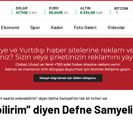
DOLAR
EURO
ALTIN
BITCOIN
47,7109
55,0405
6.534,69
%
0.16%
0%
0,65
Ekonomi
Spor
Kadın
Foto Galeri
Videolar
24 saatte evlenebilirim” diyen Defne Samyeli’nin tek bir kriteri var
lirim” diyen Defne Samyeli’n