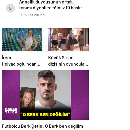
Annelik duygusunun ortak
tanımı diyebileceğimiz 10 başlık.
5
1495 kez okundu
İrem
Küçük Sırlar
Helvacıoğlu’ndan
dizisinin oyuncuları
müjdeli haber geldi!
15 yıl sonra bir arada
3 aylık hamile
Futbolcu Berk Çetin: O Berk ben değilim