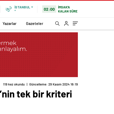
İMSAK'A
İSTANBUL
02:00
KALAN SÜRE
°
Yazarlar
Gazeteler
in tek bir kriteri