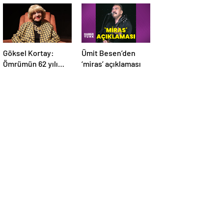
Göksel Kortay:
Ümit Besen’den
Ömrümün 62 yılı
‘miras’ açıklaması
sahnede geçti