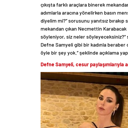
çıkışta farklı araçlara binerek mekandan 
adımlarla aracına yönelirken basın mensu
diyelim mi?” sorusunu yanıtsız bırakıp
mekandan çıkan Necmettin Karabacak is
söyleniyor, siz neler söyleyeceksiniz?
Defne Samyeli gibi bir kadınla beraber
öyle bir şey yok.” şeklinde açıklama yaptı
Defne Samyeli, cesur paylaşımlarıyla a