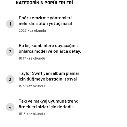
KATEGORİNİN POPÜLERLERİ
Doğru emzirme yöntemleri
nelerdir, sütün yettiği nasıl
1
anlaşılır?
2028 kez okundu
Bu kış kombinlere doyacağınız
onlarca model ve onlarca detay.
2
1637 kez okundu
Taylor Swift yeni albüm planları
için düğmeye bastığını sosyal
3
medyadan duyurdu!
1577 kez okundu
Takı ve makyaj uyumuna trend
örnekleri sizler için derledik.
4
1513 kez okundu