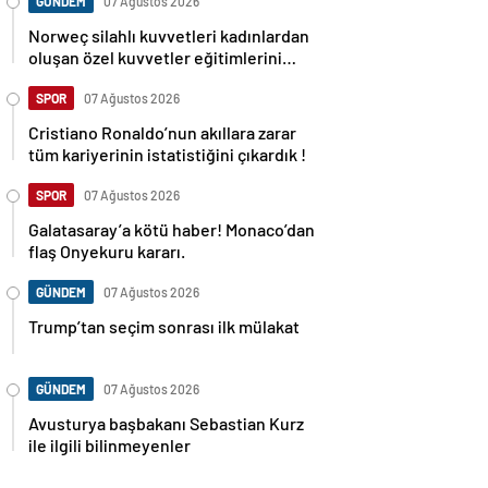
GÜNDEM
07 Ağustos 2026
Norweç silahlı kuvvetleri kadınlardan
oluşan özel kuvvetler eğitimlerini
başlattı.
SPOR
07 Ağustos 2026
Cristiano Ronaldo’nun akıllara zarar
tüm kariyerinin istatistiğini çıkardık !
SPOR
07 Ağustos 2026
Galatasaray’a kötü haber! Monaco’dan
flaş Onyekuru kararı.
GÜNDEM
07 Ağustos 2026
Trump’tan seçim sonrası ilk mülakat
GÜNDEM
07 Ağustos 2026
Avusturya başbakanı Sebastian Kurz
ile ilgili bilinmeyenler