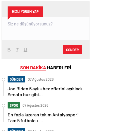
HIZLI YORUM YAP
GÖNDER
SON DAKİKA
HABERLERİ
GÜNDEM
07 Ağustos 2026
Joe Biden 6 aylık hedeflerini açıkladı.
Senato buz gibi…
SPOR
07 Ağustos 2026
En fazla kızaran takım Antalyaspor!
Tam 5 futbolcu….