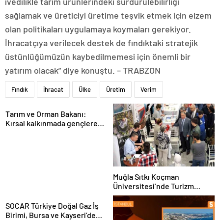
ivedilikle tarım ürünlerindeki sürdürülebilirliği
sağlamak ve üreticiyi üretime teşvik etmek için elzem
olan politikaları uygulamaya koymaları gerekiyor.
İhracatçıya verilecek destek de fındıktaki stratejik
üstünlüğümüzün kaybedilmemesi için önemli bir
yatırım olacak” diye konuştu. – TRABZON
Fındık
İhracat
Ülke
Üretim
Verim
Tarım ve Orman Bakanı:
Kırsal kalkınmada gençlere
ve kadınlara pozitif ayrımcılık
yapıyoruz
Muğla Sıtkı Koçman
Üniversitesi’nde Turizm
Sektörü ve Öğrenciler
Buluştu
SOCAR Türkiye Doğal Gaz İş
Birimi, Bursa ve Kayseri’de