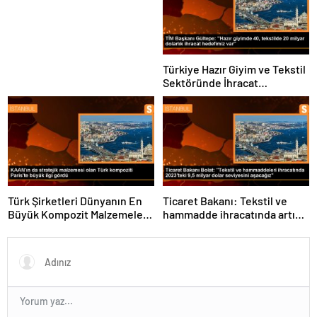
Şebeke Uzunluğunu Artıracak
Türkiye Hazır Giyim ve Tekstil
Sektöründe İhracat
Hedeflerini Açıkladı
Türk Şirketleri Dünyanın En
Ticaret Bakanı: Tekstil ve
Büyük Kompozit Malzemeler
hammadde ihracatında artış
Fuarında
var