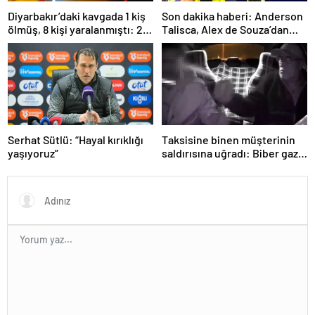
Diyarbakır’daki kavgada 1 kiş
Son dakika haberi: Anderson
ölmüş, 8 kişi yaralanmıştı: 22
Talisca, Alex de Souza’dan
kişi tutuklandı!
sonra ilki yaşadı! Sivasspor’a
attığı gol sonrası…
Serhat Sütlü: “Hayal kırıklığı
Taksisine binen müşterinin
yaşıyoruz”
saldırısına uğradı: Biber gazı
sayesinde ölümden döndü!